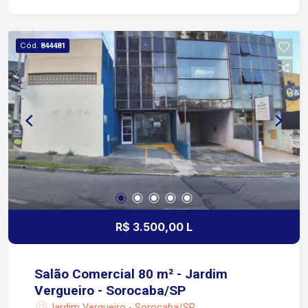
instalados Sistema de alarme e grades de
proteção 4 vagas rotativas para clientes em
frente ao imóvel Excelente visibilidade comercial,
Cód.
844481
com fachada voltada para uma das principais
avenidas da cidade Estrutura pronta para receber
seu negócio, proporcionando praticidade e
economia na instalação Localização Localizada
em uma das regiões mais valorizadas e
estratégicas de Sorocaba Aproximadamente 2
minutos da Avenida Washington Luiz Cerca de 3
minutos da Avenida Antônio Carlos Comitre
Aproximadamente 5 minutos da região do
Campolim Fácil acesso à Rodovia Raposo
Tavares em cerca de 6 minutos
R$ 3.500,00 L
Aproximadamente 5 minutos do Shopping
Iguatemi Esplanada Região com intenso fluxo de
veículos e pedestres Próxima a bancos, clínicas,
Salão Comercial 80 m² - Jardim
restaurantes, farmácias, supermercados, escolas
Vergueiro - Sorocaba/SP
e diversos centros empresariais
Jardim Vergueiro - Sorocaba/SP