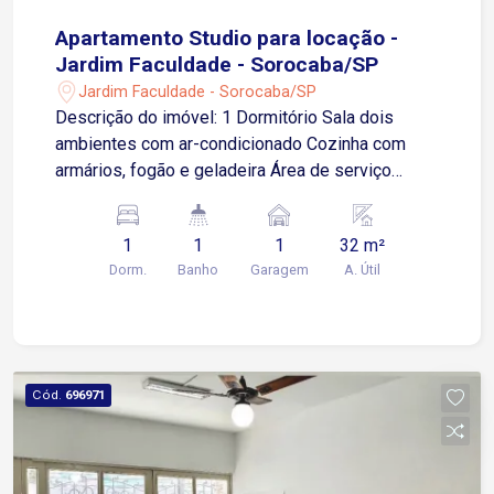
Apartamento Studio para locação -
Jardim Faculdade - Sorocaba/SP
Jardim Faculdade - Sorocaba/SP
Descrição do imóvel: 1 Dormitório Sala dois
ambientes com ar-condicionado Cozinha com
armários, fogão e geladeira Área de serviço
Banheiro social com box blindex e gabinete 1
vaga de garagem descoberta Prédio com
1
1
1
32 m²
elevador O Liberty oferece: Lavanderia com
Dorm.
Banho
Garagem
A. Útil
máquina lava e seca Academia 24 horas Salão de
festas panorâmico Portaria 24 horas. Localização
privilegiada: A poucos metros das Avenidas
Barão de Tatuí e Washington Luiz A 300 metros
do SESC A 4 minutos da Faculdade de Direito ?
Cód.
696971
FADI A 6 minutos do Hospital Evangélico A 7
minutos do Poupatempo e Terminal São Paulo
Perfeito para quem busca praticidade, conforto e
mobilidade. Agende sua visita!