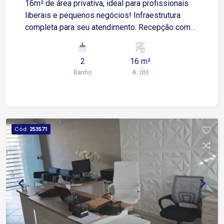
16m² de área privativa, ideal para profissionais
liberais e pequenos negócios! Infraestrutura
completa para seu atendimento: Recepção com
água, café, internet e secretária 2 banheiros de
uso comum 3 vagas rotativas para maior
2
16 m²
comodidade dos clientes Água e luz inclusas no
Banho
A. Útil
valor da locação Localização estratégica: A
poucos metros da Avenida Barão de Tatuí e da
Avenida Presidente Juscelino Kubitschek de
Oliveira, com fácil acesso ao imóvel e grande
fluxo de pessoas e veículos ao redor. Agende
Cód.
253571
sua visita e aproveite essa oportunidade para
impulsionar seu negócio!