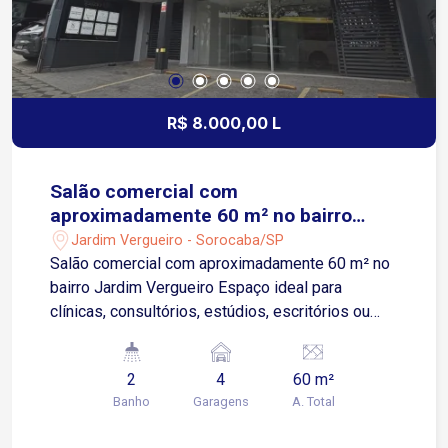
R$ 8.000,00 L
Salão comercial com
aproximadamente 60 m² no bairro
Jardim Vergueiro
Jardim Vergueiro - Sorocaba/SP
Salão comercial com aproximadamente 60 m² no
bairro Jardim Vergueiro Espaço ideal para
clínicas, consultórios, estúdios, escritórios ou
diversos segmentos comerciais Localizada no
térreo, com acesso facilitado, sem escadas e
2
4
60 m²
sem barreiras arquitetônicas 2 banheiros, sendo
Banho
Garagens
A. Total
1 adaptado para acessibilidade PCD Cozinha
funcional 2 aparelhos de ar-condicionado já