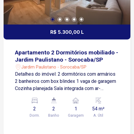
R$ 5.300,00 L
Apartamento 2 Dormitórios mobiliado -
Jardim Paulistano - Sorocaba/SP
Jardim Paulistano - Sorocaba/SP
Detalhes do imóvel: 2 dormitórios com armários
2 banheiros com box blindex 1 vaga de garagem
Cozinha planejada Sala integrada com ar-
condicionado Área de serviço Acabamento
moderno com ar condicionado e armários
2
2
1
54 m²
embutidos nos principais ambientes Localização:
Dorm.
Banho
Garagem
A. Útil
Está em uma das regiões mais valorizadas e
centrais da cidade. A poucos metros da Avenida
Barão de Tatuí, o endereço oferece fácil acesso