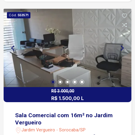
ao centro da cidade, além de estar próximo a
importantes vias como a Avenida Washington
Cód.
553571
Luiz, Avenida Antônio Carlos Comitre e Rodovia
Raposo Tavares (SP-270). A região conta com
ampla infraestrutura de serviços, incluindo
escolas, farmácias, padarias, supermercados,
academias, restaurantes e bancos, além de estar
a poucos minutos do Campolim, Shopping
Iguatemi Esplanada e principais polos comerciais
da cidade. Agende já sua visita
R$ 3.000,00
R$ 1.500,00 L
Sala Comercial com 16m² no Jardim
Vergueiro
Jardim Vergueiro - Sorocaba/SP