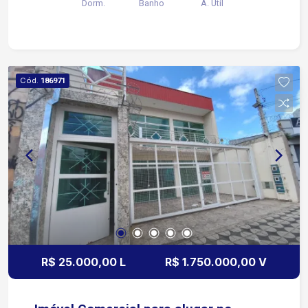
Dorm.
Banho
A. Útil
de serviços 2 minutos da Avenida Afonso
Vergueiro com acesso rápido ao Shopping Cianê
Terminal Santo Antônio e região central 3 minutos
da Avenida Dom Aguirre e Avenida São Paulo
garantindo mobilidade para as zonas norte leste
Cód.
186971
e industrial Região com grande fluxo de
pedestres e veículos ampla oferta de comércios
bancos farmácias restaurantes linhas de ônibus e
fácil estacionamento na proximidade
R$ 25.000,00 L
R$ 1.750.000,00 V