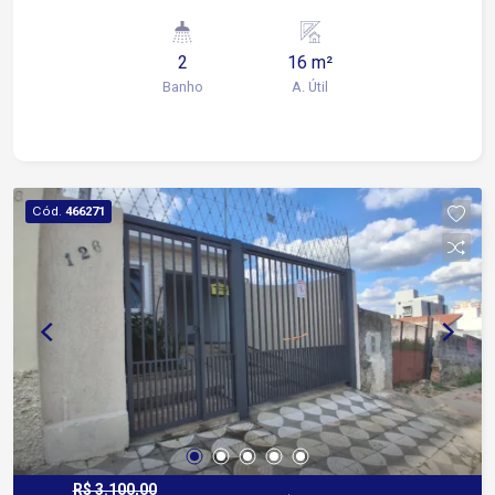
água, café, internet e secretária 2 banheiros de
uso comum 3 vagas rotativas para maior
2
16 m²
comodidade dos clientes Água e luz inclusas no
Banho
A. Útil
valor da locação Localização estratégica: A
poucos metros da Avenida Barão de Tatuí e da
Avenida Presidente Juscelino Kubitschek de
Oliveira, com fácil acesso ao imóvel e grande
fluxo de pessoas e veículos ao redor. Agende
Cód.
466271
sua visita e aproveite essa oportunidade para
impulsionar seu negócio!
R$ 3.100,00