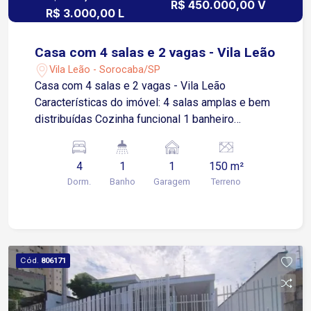
R$ 450.000,00 V
R$ 3.000,00 L
Casa com 4 salas e 2 vagas - Vila Leão
Vila Leão - Sorocaba/SP
Casa com 4 salas e 2 vagas - Vila Leão
Características do imóvel: 4 salas amplas e bem
distribuídas Cozinha funcional 1 banheiro
Lavanderia nos fundos Quintal espaçoso 2 Vagas
sendo 1 coberta Localização privilegiada, ao lado
4
1
1
150 m²
do centro de Sorocaba, com fácil acesso às
Dorm.
Banho
Garagem
Terreno
principais vias da cidade: Av. Dom Aguirre, Av.
Afonso Vergueiro e outras. Região com grande
fluxo e próximo a comércios, bancos, escolas e
serviços em geral. Agende uma visita e conheça
de perto o potencial deste imóvel.
Cód.
806171