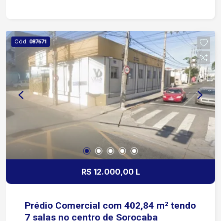
poucos metros da Avenida Barão de Tatuí e da
Avenida Presidente Juscelino Kubitschek de
Oliveira, com fácil acesso ao imóvel e grande
fluxo de pessoas e veículos ao redor. Agende
Cód.
087671
sua visita e aproveite essa oportunidade para
impulsionar seu negócio!
R$ 12.000,00 L
Prédio Comercial com 402,84 m² tendo
7 salas no centro de Sorocaba