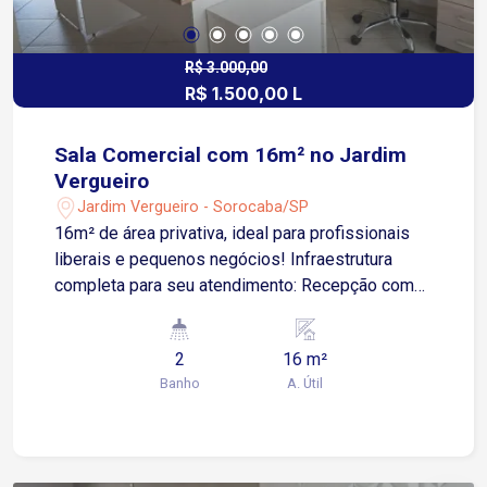
R$ 3.000,00
R$ 1.500,00 L
Sala Comercial com 16m² no Jardim
Vergueiro
Jardim Vergueiro - Sorocaba/SP
16m² de área privativa, ideal para profissionais
liberais e pequenos negócios! Infraestrutura
completa para seu atendimento: Recepção com
água, café, internet e secretária 2 banheiros de
uso comum 3 vagas rotativas para maior
2
16 m²
comodidade dos clientes Água e luz inclusas no
Banho
A. Útil
valor da locação Localização estratégica: A
poucos metros da Avenida Barão de Tatuí e da
Avenida Presidente Juscelino Kubitschek de
Oliveira, com fácil acesso ao imóvel e grande