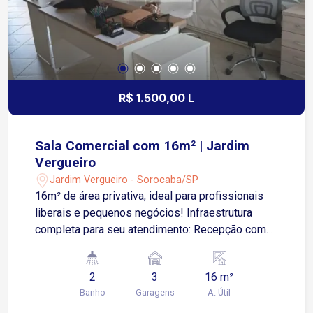
R$ 1.500,00 L
Sala Comercial com 16m² | Jardim
Vergueiro
Jardim Vergueiro - Sorocaba/SP
16m² de área privativa, ideal para profissionais
liberais e pequenos negócios! Infraestrutura
completa para seu atendimento: Recepção com
água, café, internet e secretária 2 banheiros de
uso comum 3 vagas rotativas para maior
2
3
16 m²
comodidade dos clientes Água e luz inclusas no
Banho
Garagens
A. Útil
valor da locação Localização estratégica: A