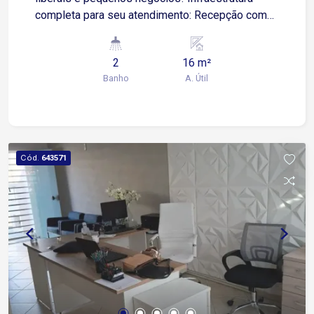
completa para seu atendimento: Recepção com
água, café, internet e secretária 2 banheiros de
uso comum 3 vagas rotativas para maior
2
16 m²
comodidade dos clientes Água e luz inclusas no
Banho
A. Útil
valor da locação Localização estratégica: A
poucos metros da Avenida Barão de Tatuí e da
Avenida Presidente Juscelino Kubitschek de
Oliveira, com fácil acesso ao imóvel e grande
fluxo de pessoas e veículos ao redor. Agende
Cód.
643571
sua visita e aproveite essa oportunidade para
impulsionar seu negócio!