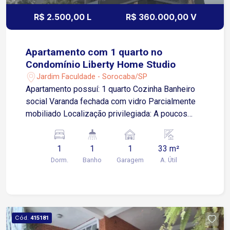
Doutor Afonso Vergueiro, uma das principais vias
R$ 2.500,00 L
R$ 360.000,00 V
da cidade A 5 minutos da Avenida General
Carneiro, região com forte presença comercial
Entre em contato e saiba mais!
Apartamento com 1 quarto no
Condomínio Liberty Home Studio
Jardim Faculdade - Sorocaba/SP
Apartamento possuí: 1 quarto Cozinha Banheiro
social Varanda fechada com vidro Parcialmente
mobiliado Localização privilegiada: A poucos
metros das Avenidas Barão de Tatuí e
Washington Luiz A 300 metros do SESC A 4
1
1
1
33 m²
minutos da Faculdade de Direito ? FADI A 6
Dorm.
Banho
Garagem
A. Útil
minutos do Hospital Evangélico A 7 minutos do
Poupatempo e Terminal São Paulo O Liberty
oferece: Lavanderia com máquina lava e seca
Academia 24 horas Salão de festas panorâmico
Portaria 24 horas. Perfeito para quem busca
Cód.
415181
praticidade, conforto e mobilidade. Agende sua