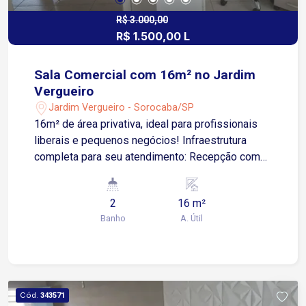
R$ 3.000,00
R$ 1.500,00 L
Sala Comercial com 16m² no Jardim
Vergueiro
Jardim Vergueiro - Sorocaba/SP
16m² de área privativa, ideal para profissionais
liberais e pequenos negócios! Infraestrutura
completa para seu atendimento: Recepção com
água, café, internet e secretária 2 banheiros de
uso comum 3 vagas rotativas para maior
2
16 m²
comodidade dos clientes Água e luz inclusas no
Banho
A. Útil
valor da locação Localização estratégica: A
poucos metros da Avenida Barão de Tatuí e da
Avenida Presidente Juscelino Kubitschek de
Oliveira, com fácil acesso ao imóvel e grande
fluxo de pessoas e veículos ao redor. Agende
Cód.
343571
sua visita e aproveite essa oportunidade para