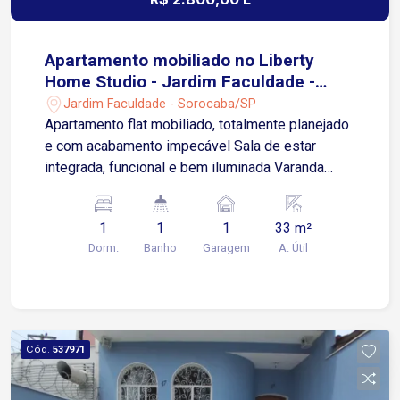
agende sua visita!
Apartamento mobiliado no Liberty
Home Studio - Jardim Faculdade -
Sorocaba/SP
Jardim Faculdade - Sorocaba/SP
Apartamento flat mobiliado, totalmente planejado
e com acabamento impecável Sala de estar
integrada, funcional e bem iluminada Varanda
espaçosa 1 quarto Banheiro 1 vaga de garagem
coberta Localização privilegiada no Jardim
1
1
1
33 m²
Faculdade Apenas 1 minuto da Avenida Barão de
Dorm.
Banho
Garagem
A. Útil
Tatuí e Avenida Washington Luiz 3 minutos da
Avenida Antônio Carlos Comitre 5 minutos da
Avenida Dom Aguirre Região com fácil acesso a
comércios, serviços e principais vias Condomínio
Liberty Home Studio Portaria Academia Salão de
Cód.
537971
festas Mini mercado