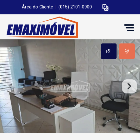
Área do Cliente
|
(015) 2101-0900