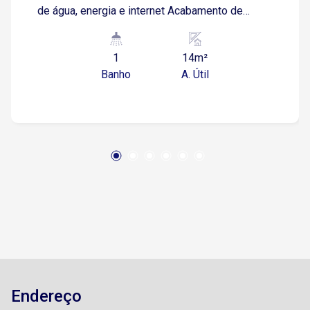
de água, energia e internet Acabamento de
qualidade e excelente padrão de conservação
Lavabo privativo Situada na Rua Júlio Ribeiro, no
1
14m²
bairro Vila Santana, em região tradicional e
Banho
A. Útil
consolidada de Sorocaba Ao lado da Rua
Aparecida, com fluxo constante e ótima
visibilidade comercial A apenas 3 minutos da
Avenida Pereira da Silva 4 minutos da Avenida
Dom Aguirre e da Avenida José Joaquim de
Lacerda 9 minutos da Avenida São Paulo Fácil
acesso à Rodovia Castelinho, facilitando
deslocamento para outras regiões da cidade e
municípios vizinhos Agende sua visita e
conheça essa oportunidade!
Endereço