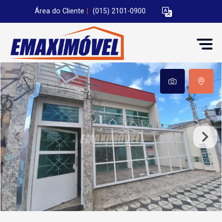
Área do Cliente
|
(015) 2101-0900