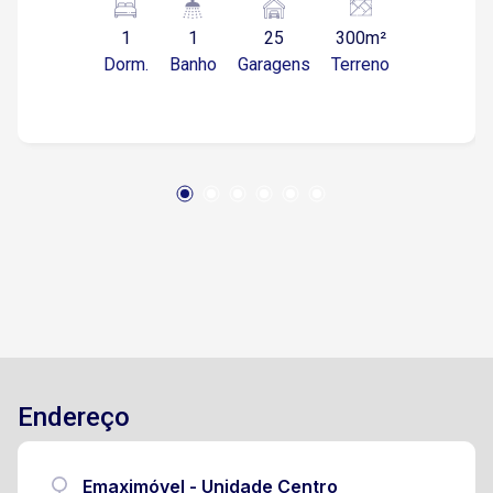
teto Banheiro com box instalado Quintal
1
1
25
300m²
espaçoso, ideal para ampliação ou uso
Dorm.
Banho
Garagens
Terreno
multifuncional Vaga para diversos carros,
proporcionando praticidade para clientes e
funcionários Localizado na Avenida Santos
Dumont, com fácil acesso às avenidas Ipanema
e General Osório, em uma região com toda a
infraestrutura necessária: comércios, serviços e
transporte público nas proximidades. Aproveite
essa oportunidade de estabelecer seu negócio
em uma área estratégica e em constante
valorização!
Endereço
Emaximóvel - Unidade Centro