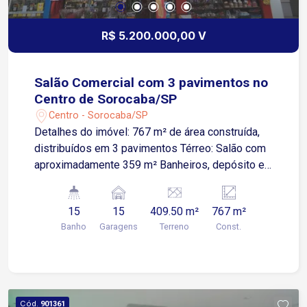
avenidas Ipanema, Itavuvu e Dom Aguirre,
proporcionando praticidade e conectividade com
R$ 5.200.000,00 V
diferentes regiões da cidade.
Salão Comercial com 3 pavimentos no
Centro de Sorocaba/SP
Centro - Sorocaba/SP
Detalhes do imóvel: 767 m² de área construída,
distribuídos em 3 pavimentos Térreo: Salão com
aproximadamente 359 m² Banheiros, depósito e
cozinha Segundo pavimento: Salão comercial
Apartamento amplo Terceiro pavimento: Salão
15
15
409.50 m²
767 m²
comercial Apartamento com 3 dormitórios
Banho
Garagens
Terreno
Const.
Localização: Imóvel situado no Centro de
Sorocaba/SP Rua com grande fluxo de pedestres
e excelente visibilidade Região com forte
vocação comercial e ótima infraestrutura Acesso
as principais vias da cidade. Agende uma visita e
Cód.
901361