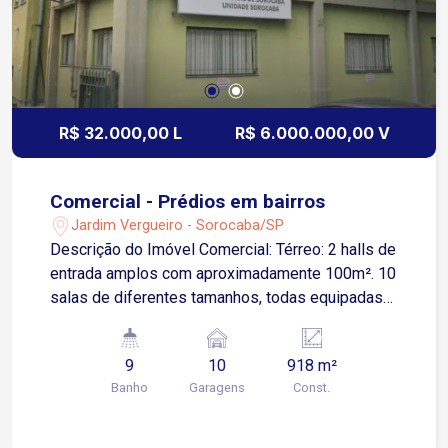
R$ 32.000,00 L
R$ 6.000.000,00 V
Comercial - Prédios em bairros
Jardim Vergueiro - Sorocaba/SP
Descrição do Imóvel Comercial: Térreo: 2 halls de
entrada amplos com aproximadamente 100m². 10
salas de diferentes tamanhos, todas equipadas
com aparelhos de ar condicionado, com a
possibilidade de unificação de algumas delas,
9
10
918 m²
oferecendo flexibilidade para diversos tipos de
Banho
Garagens
Const.
negócios. 5 banheiros, sendo 1 com
acessibilidade. Copa e lavanderia para atender às
necessidades dos colaboradores. 1º Andar: Área