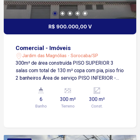
R$ 900.000,00 V
Comercial - Imóveis
Jardim das Magnólias - Sorocaba/SP
300m² de área construída PISO SUPERIOR 3
salas com total de 130 m² copa com pia, piso frio
2 banheiros Área de serviço PISO INFERIOR -
FRENTE 3 portas Tamanho do salão: 70m
Banheiro: 2 PISO INFERIOR LATERAL 2 portas
6
300 m²
300 m²
Tamanho do salão: 60m Banheiro - 2
Banho
Terreno
Const.