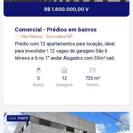
R$ 1.800.000,00 V
Comercial - Prédios em bairros
Vila Helena - Sorocaba/SP
Prédio com 12 apartamentos para locação, ideal
para investidor ! 12 vagas de garagem São 6
térreos e 6 no 1° andar Alugados com 55m² cada
um Todos com 2 dormitórios Sala 2 ambientes
Banheiro social e cozinha Os térreos tem quintal
5
12
735 m²
Os 1° andares possui sacada ampla
Banho
Garagens
Terreno
Cód.
316271