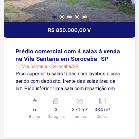
infraestrutura completa, favorecendo negócios
de médio e grande porte e garantindo forte
potencial de valorização imobiliária. O imóvel
encontra-se atualmente alugado para um posto
R$ 850.000,00 V
de gasolina em pleno funcionamento
Prédio comercial com 4 salas á venda
na Vila Santana em Sorocaba -SP
Vila Santana - Sorocaba/SP
Piso superior: 6 salas todas com lavabos e uma
sendo com depósito, frente das salas área de
luz. Piso inferior: Uma sala com repartição em
vidro fume com lavabo. Recepção e um lavabo.
Uma copa. Ao fundo varanda e uma grande sala.
6
3
371 m²
334 m²
Um depósito sem pintura (somente rebocado).
Banho
Garagens
Terreno
Const.
Grande quintal com repartição do jardim com
árvores frutíferas. Frente: Garagem para três
carros descoberto. Localização: Á poucos