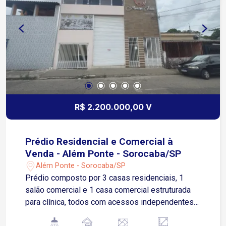
comercial A apenas 3 minutos da Avenida Pereira
da Silva 4 minutos da Avenida Dom Aguirre e da
Avenida José Joaquim de Lacerda 9 minutos da
Avenida São Paulo Fácil acesso à Rodovia
Castelinho, facilitando deslocamento para outras
regiões da cidade e municípios vizinhos Agende
sua visita!
R$ 2.200.000,00 V
Prédio Residencial e Comercial à
Venda - Além Ponte - Sorocaba/SP
Além Ponte - Sorocaba/SP
Prédio composto por 3 casas residenciais, 1
salão comercial e 1 casa comercial estruturada
para clínica, todos com acessos independentes
Ideal para investidor que busca renda imediata