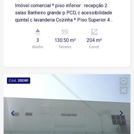
Imóvel comercial * piso inferior : recepção 2
salas Banheiro grande p PCD, c acessibilidade
quintal c lavanderia Cozinha * Piso Superior 4
salas 2 banheiros : Fem e Masc Todas as salas
possuem pia não tem garagem Testada : 8,70 m
3
130.50 m²
204 m²
A/C: 204 m
Banho
Terreno
Const.
Cód.
203381