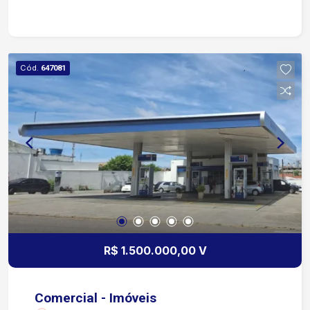
fechada) Primeiro Andar Portão automático
Ampla recepção com ar-condicionado Corredor
interno Área de luz Depósito 2 banheiros Ampla
sala com balcões e mesas, equipada com ar-
Cód.
647081
condicionado Quintal nos fundos Refeitório com
cozinha, forno e churrasqueira Segundo Andar 3
salas com ar-condicionado, sendo 1 com varanda
e banheiro privativo 2 banheiros sociais Imóvel
amplo, versátil e ideal para clínicas, escolas,
escritórios, coworking, empresas ou instituições.
Localização Situado na região central de
Sorocaba Aproximadamente 2 minutos da
Avenida Afonso Vergueiro Cerca de 3 minutos da
Avenida Dom Aguirre, facilitando o acesso a
diversas regiões Em torno de 5 minutos do
R$ 1.500.000,00 V
Terminal Santo Antônio Aproximadamente 8
minutos da Rodovia Raposo Tavares Região com
grande fluxo, próxima a bancos, comércios,
Comercial - Imóveis
cartórios, restaurantes e serviços em geral