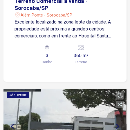
Terreno Comercial á venda -
Sorocaba/SP
Além Ponte - Sorocaba/SP
Excelente localizado na zona leste da cidade. A
propriedade está próxima a grandes centros
comerciais, como em frente ao Hospital Santa
Casa, Supermercado Coop, Confiança, postos de
combustíveis, lanchonetes, restaurantes,
3
360 m²
academias, bancos etc... além de oferecer fácil
Banho
Terreno
acesso ao centro da cidade. Este imóvel oferece
uma excelente oportunidade para diversos tipos
de negócios, com uma localização estratégica e
infraestrutura funcional.
Cód.
899381