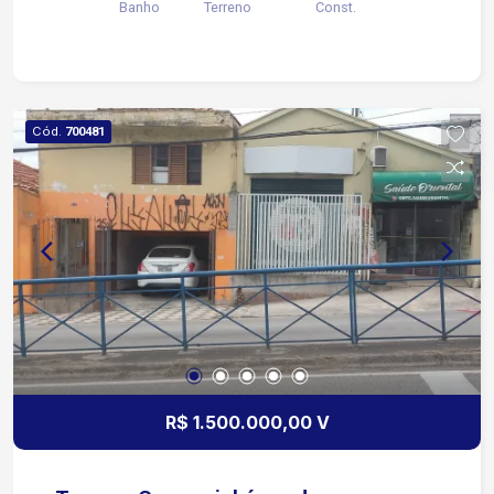
Banho
Terreno
Const.
Cód.
700481
R$ 1.500.000,00 V