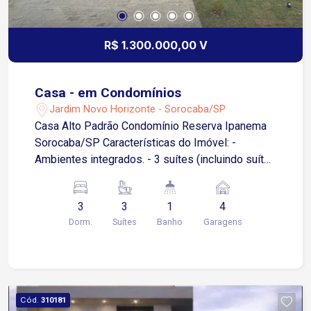
R$ 1.300.000,00 V
Casa - em Condomínios
Jardim Novo Horizonte - Sorocaba/SP
Casa Alto Padrão Condomínio Reserva Ipanema
Sorocaba/SP Características do Imóvel: -
Ambientes integrados. - 3 suítes (incluindo suíte
master com espaço para closet). - Cozinha
gourmet com ilha. - Churrasqueira. - Piscina. -
3
3
1
4
Sala de Estar, Sala de TV e amplo espaço para
Dorm.
Suítes
Banho
Garagens
Sala de Jantar. - Jardim de Inverno que permite
iluminação natural em toda casa. - Lavabo,
Lavanderia, Despensa e Espaço para Escritório. -
Garagem para 4 carros (2 cobertas). - Depósito
adicional. - Iluminação projetada e com
Cód.
310181
automação. - Escada com pé direito duplo. -