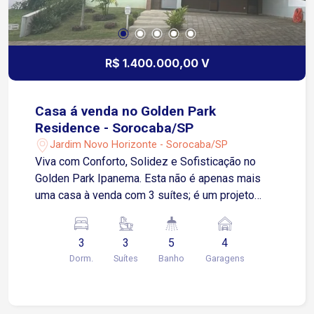
R$ 1.400.000,00 V
Casa á venda no Golden Park
Residence - Sorocaba/SP
Jardim Novo Horizonte - Sorocaba/SP
Viva com Conforto, Solidez e Sofisticação no
Golden Park Ipanema. Esta não é apenas mais
uma casa à venda com 3 suítes; é um projeto
sólido, planejado nos mínimos detalhes para
oferecer a máxima qualidade de vida na Zona
3
3
5
4
Norte de Sorocaba. O que torna este imóvel
Dorm.
Suítes
Banho
Garagens
único? Sensação de Amplitude: o pé-direito alto
logo na entrada proporciona um ambiente
iluminado e com excelente isolamento acústico.
Integração Perfeita: 2 salas amplas conectam-se