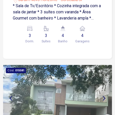
* Sala de Tv/Escritório * Cozinha integrada com a
sala de jantar * 3 suítes com varanda * Área
Gourmet com banheiro * Lavanderia ampla *
Quintal com espaço para piscina * Garagem para
4 carros ou mais * Porão amplo * Sistema de
3
3
4
4
bolsão para água de chuva e distribuição nas
Dorm.
Suítes
Banho
Garagens
torneiras do quintal e jardim
Cód.
015581