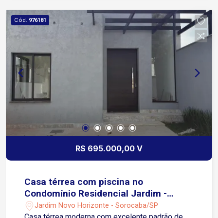
Rodovia Castelo Branco Agende já a sua visita!
Cód.
976181
R$ 695.000,00 V
Casa térrea com piscina no
Condomínio Residencial Jardim -
Sorocaba/SP
Jardim Novo Horizonte - Sorocaba/SP
Casa térrea moderna com excelente padrão de