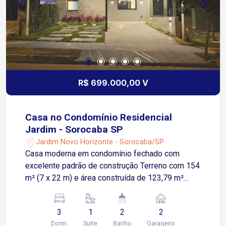
R$ 699.000,00 V
Casa no Condomínio Residencial
Jardim - Sorocaba SP
Jardim Novo Horizonte - Sorocaba/SP
Casa moderna em condomínio fechado com
excelente padrão de construção Terreno com 154
m² (7 x 22 m) e área construída de 123,79 m²
Conta com: 3 quartos sendo 1 suíte com
possibilidade de closet Sala ampla com boa
3
1
2
2
iluminação natural e integração aos ambientes
Dorm.
Suite
Banho
Garagens