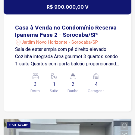
R$ 990.000,00 V
Casa à Venda no Condomínio Reserva
Ipanema Fase 2 - Sorocaba/SP
Jardim Novo Horizonte - Sorocaba/SP
Sala de estar ampla com pé direito elevado
Cozinha integrada Área gourmet 3 quartos sendo
1 suíte Quartos com porta balcão proporcionando
mais ventilação e luminosidade Lavabo Banheiro
social Banheiros com box Instalação preparada
3
1
2
4
para ar-condicionado Piscina privativa
Dorm.
Suite
Banho
Garagens
Jardinagem Área de serviço 4 vagas de garagem,
sendo 2 cobertas Área do terreno: 212,50 m²
Área construída: 150,49 m² Localizado no
Condomínio Reserva Ipanema Fase 2, em uma
região em constante valorização de Sorocaba,
Cód.
622481
com fácil acesso e praticidade para o dia a dia. A