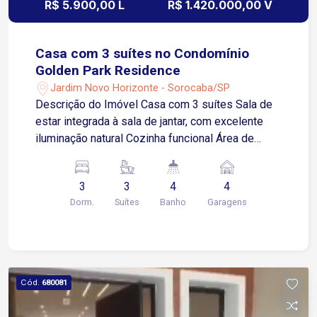
R$ 5.900,00 L
R$ 1.420.000,00 V
Casa com 3 suítes no Condomínio
Golden Park Residence
Jardim Novo Horizonte - Sorocaba/SP
Descrição do Imóvel Casa com 3 suítes Sala de
estar integrada à sala de jantar, com excelente
iluminação natural Cozinha funcional Área de
serviço independente Área gourmet com
churrasqueira, ideal para momentos de lazer 4
3
3
4
4
vagas de garagem, sendo: 2 cobertas 2
Dorm.
Suítes
Banho
Garagens
descobertas Imóvel será locado sem os móveis
Condomínio ? Golden Park Residence Portaria 24
horas, garantindo segurança e tranquilidade Salão
de festas Playground Quiosques com
churrasqueira Lago Áreas verdes bem cuidadas,
Cód.
680081
ideais para lazer e contato com a natureza
Localização A poucos metros da Rodovia