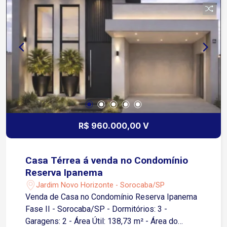
Preparação para aquecimento solar. - Iluminação
natural e boa ventilação em toda a casa. -
Acabamento fino: pisos em porcelanato e pintura
diferenciada, automação no sistema de
iluminação. Sobre o Condomínio: - Segurança 24h.
- Área de lazer completa e arborizada, conta com
duas piscinas, lago, quadras esportivas,
playground, quiosques e mais. Situação do
Imóvel: Finalizado
R$ 960.000,00 V
Casa Térrea á venda no Condomínio
Reserva Ipanema
Jardim Novo Horizonte - Sorocaba/SP
Venda de Casa no Condomínio Reserva Ipanema
Fase II - Sorocaba/SP - Dormitórios: 3 -
Garagens: 2 - Área Útil: 138,73 m² - Área do