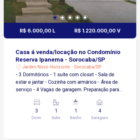
R$ 6.000,00 L
R$ 1.220.000,00 V
Casa á venda/locação no Condomínio
Reserva Ipanema - Sorocaba/SP
Jardim Novo Horizonte - Sorocaba/SP
- 3 Dormitórios - 1 suíte com closet - Sala de
estar e jantar - Cozinha com armários - Área de
serviço - 4 Vagas de garagem. Preparação para
ar condicionado,energia fotovoltaíca.
Infraestrutura do Condomínio: Área kids Salão de
3
1
1
4
festas Sala de jogos Piscina Lago para pesca
Dorm.
Suite
Banho
Garagens
Quadras esportivas Portaria 24 horas
Localização privilegiada na Av. Ipanema Fácil
acesso a diversas vias da cidade Próximo à