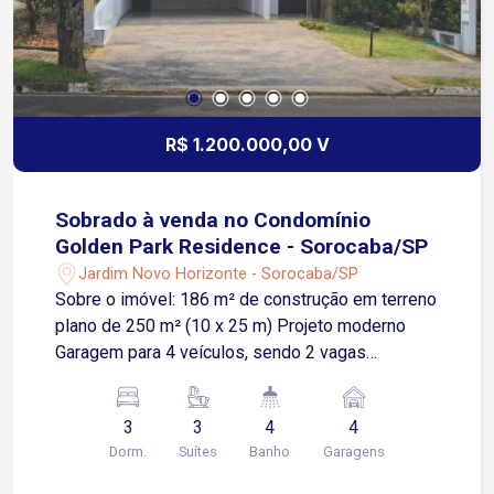
R$ 1.200.000,00 V
Sobrado à venda no Condomínio
Golden Park Residence - Sorocaba/SP
Jardim Novo Horizonte - Sorocaba/SP
Sobre o imóvel: 186 m² de construção em terreno
plano de 250 m² (10 x 25 m) Projeto moderno
Garagem para 4 veículos, sendo 2 vagas
cobertas e 2 descobertas, além de depósito
privativo junto à garagem Sala ampla para 3
3
3
4
4
ambientes integrada à cozinha Cozinha com
Dorm.
Suítes
Banho
Garagens
armários planejados Lavabo no piso inferior,
lavanderia independente e quintal de serviço