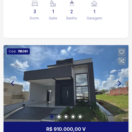
ainda com sala de estar e cozinha, projetados
3
1
2
1
para otimizar o espaço e a vivência diária.
Dorm.
Suite
Banho
Garagem
Cód.
785381
R$ 910.000,00 V