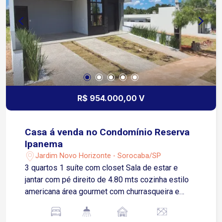
excelente infraestrutura urbana Fácil acesso à
Rodovia Castelo Branco, facilitando
deslocamento para outras cidades e regiões A
poucos minutos da Avenida Itavuvu, onde se
concentram diversos comércios, supermercados,
farmácias, escolas e serviços essenciais
Condomínio completo, com ampla área verde e
ambiente super arborizado, proporcionando
R$ 954.000,00 V
qualidade de vida e contato com a natureza
Casa á venda no Condomínio Reserva
Ipanema
Jardim Novo Horizonte - Sorocaba/SP
3 quartos 1 suíte com closet Sala de estar e
jantar com pé direito de 4.80 mts cozinha estilo
americana área gourmet com churrasqueira e
bancada lavanderia dispensa com prateleiras
garagem para 3 carros sendo 1 coberta piscina