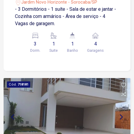
Jardim Novo Horizonte - Sorocaba/SP
regiões da cidade Condomínio fechado com
- 3 Dormitórios - 1 suíte - Sala de estar e jantar -
portaria e controle de acesso Excelente
Cozinha com armários - Área de serviço - 4
oportunidade para quem busca conforto,
Vagas de garagem.
segurança e qualidade de vida em um imóvel à
venda em condomínio fechado!
3
1
1
4
Dorm.
Suite
Banho
Garagens
Cód.
718181