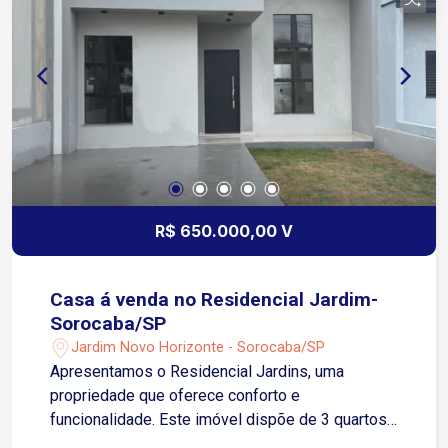
poucos minutos da Avenida Ipanema, próximo a
comércios, supermercados, escolas, farmácias e
diversos serviços essenciais. Fácil acesso à
Rodovia Presidente Castello Branco, facilitando
deslocamentos para outras regiões da cidade e
cidades vizinhas. O condomínio oferece
segurança 24 horas, portaria controlada e
infraestrutura completa de lazer para toda a
família, com piscinas, churrasqueiras, salão de
festas, lago, quiosques, playground e quadras
R$ 650.000,00 V
esportivas de futebol, vôlei e areia
Casa á venda no Residencial Jardim-
Sorocaba/SP
Jardim Novo Horizonte - Sorocaba/SP
Apresentamos o Residencial Jardins, uma
propriedade que oferece conforto e
funcionalidade. Este imóvel dispõe de 3 quartos,
incluindo 1 suíte, e um total de 2 banheiros. Conta