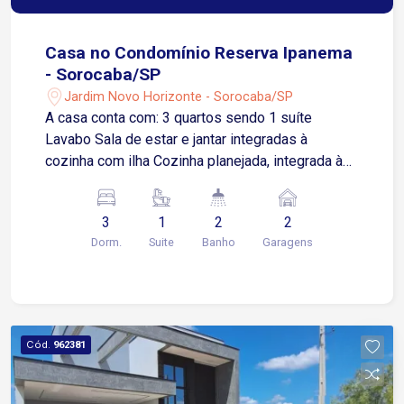
Casa no Condomínio Reserva Ipanema
- Sorocaba/SP
Jardim Novo Horizonte - Sorocaba/SP
A casa conta com: 3 quartos sendo 1 suíte
Lavabo Sala de estar e jantar integradas à
cozinha com ilha Cozinha planejada, integrada à
área gourmet com churrasqueira Lavanderia 1
vaga de garagem com preparação para
3
1
2
2
carregamento de carro elétrico Quintal com
Dorm.
Suite
Banho
Garagens
preparação para instalação de jacuzzi
Acabamentos de alto padrão com mármore Preto
São Gabriel nas áreas sociais e cozinha e
mármore Branco Prime nos banheiros
Infraestrutura pronta para instalação de ar-
Cód.
962381
condicionado em 4 pontos do imóvel Localizado
no Condomínio Reserva Ipanema, na Avenida
Ipanema, região em constante valorização e com