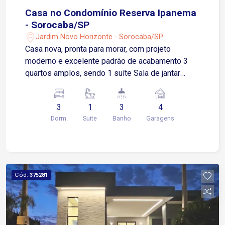
Casa no Condomínio Reserva Ipanema
- Sorocaba/SP
Jardim Novo Horizonte - Sorocaba/SP
Casa nova, pronta para morar, com projeto
moderno e excelente padrão de acabamento 3
quartos amplos, sendo 1 suíte Sala de jantar
integrada com pé direito alto Cozinha Espaço
gourmet Lavanderia Lavabo Piscina privativa
3
1
3
4
Garagem coberta para 2 carros Localizado no
Dorm.
Suite
Banho
Garagens
Condomínio Reserva Ipanema, em uma região em
constante valorização de Sorocaba Um cenário
que combina natureza, segurança e qualidade de
vida, ideal para quem busca morar bem em um
ambiente planejado Condomínio com lazer e
Cód.
375281
segurança completos Piscina, playground, lago e
espaços para convivência Salão de festas e
academia Portaria 24 horas com segurança e
monitoramento Agende uma visita!