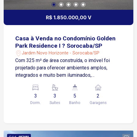
R$ 1.850.000,00 V
Casa à Venda no Condomínio Golden
Park Residence I ? Sorocaba/SP
Jardim Novo Horizonte - Sorocaba/SP
Com 325 m² de área construída, o imóvel foi
projetado para oferecer ambientes amplos,
integrados e muito bem iluminados,
proporcionando praticidade e aconchego para
toda a família. Destaques do Imóvel ? 3
3
3
5
2
dormitórios, todos suítes; ? 2 suítes com closet;
Dorm.
Suítes
Banho
Garagens
? Ampla sala de estar e sala de jantar integradas;
? Escritório; ? Lavabo; ? Cozinha gourmet
planejada; ? Despensa; ? Área de serviço e
lavanderia; ? Ar-condicionado; ? 4 vagas de
garagem, sendo 2 cobertas e 2 descobertas.
Cód.