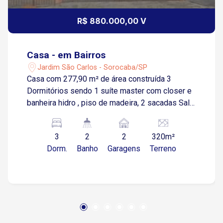
R$ 880.000,00 V
Casa - em Bairros
Jardim São Carlos - Sorocaba/SP
Casa com 277,90 m² de área construída 3
Dormitórios sendo 1 suíte master com closer e
banheira hidro , piso de madeira, 2 sacadas Sala
de estar Sala de Jantar Copa e cozinha 2
banheiros social Área de serviço Lavanderia 2
3
2
2
320m²
Vagas de garagem coberta
Dorm.
Banho
Garagens
Terreno