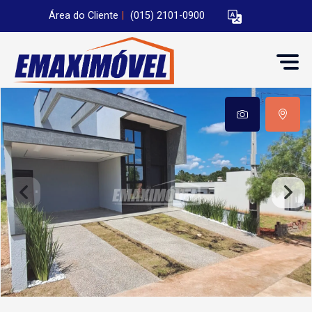
Área do Cliente
|
(015) 2101-0900