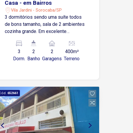
Casa - em Bairros
Vila Jardini - Sorocaba/SP
3 dormitórios sendo uma suíte todos
de bons tamanho, sala de 2 ambientes
cozinha grande. Em excelente
localização, perto da Panicenter do jd
Paulistano
3
2
2
400m²
Dorm.
Banho
Garagens
Terreno
Cód.
652661