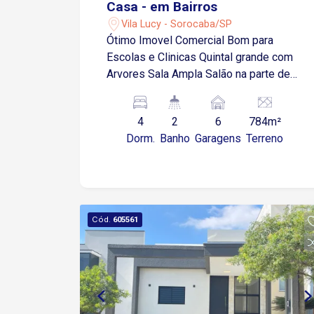
Casa - em Bairros
Vila Lucy - Sorocaba/SP
Ótimo Imovel Comercial Bom para
Escolas e Clinicas Quintal grande com
Arvores Sala Ampla Salão na parte de
baixo
4
2
6
784m²
Dorm.
Banho
Garagens
Terreno
Cód.
605561