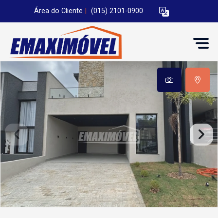
Área do Cliente
|
(015) 2101-0900