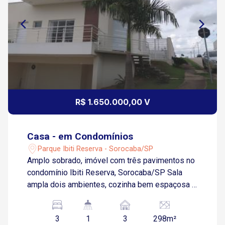
R$ 1.650.000,00 V
Casa - em Condomínios
Parque Ibiti Reserva - Sorocaba/SP
Amplo sobrado, imóvel com três pavimentos no
condomínio Ibiti Reserva, Sorocaba/SP Sala
ampla dois ambientes, cozinha bem espaçosa e
arejada 03 dormitórios sendo 03 suítes com
terraço e sacadas Escritório com banheiro
3
1
3
298m²
Lavabo Área de serviço Quintal amplo com