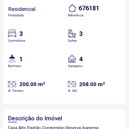
676181
Residencial
Finalidade
Referência
3
3
Dormitórios
Suítes
1
4
Banheiro
Garagens
200.00 m²
208.00 m²
A. Terreno
A. Útil
Descrição do Imóvel
Casa Alto Padrão Condomínio Reserva Ipanema