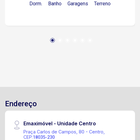
Dorm.
Banho
Garagens
Terreno
espaço gourmet e churrasqueira Piscina
aquecida medindo 3.50 x 6.50. Vagas de
garagem pra 03 carros cobertas
Endereço
Emaximóvel - Unidade Centro
Praça Carlos de Campos, 80 - Centro,
CEP:
18035-230