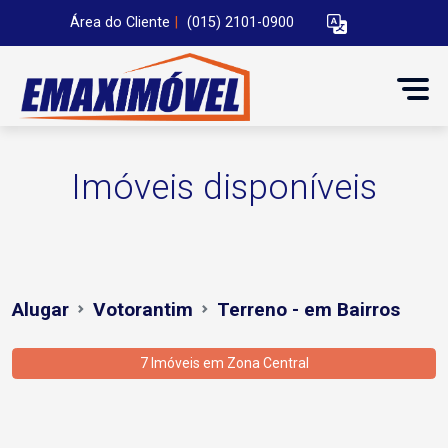
Área do Cliente
|
(015) 2101-0900
Imóveis disponíveis
Alugar
Votorantim
Terreno - em Bairros
7 Imóveis em
Zona Central