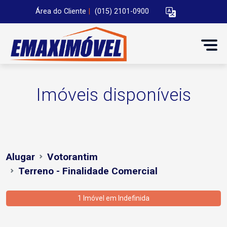
Área do Cliente
|
(015) 2101-0900
Imóveis disponíveis
Alugar
Votorantim
Terreno - Finalidade Comercial
1 Imóvel em
Indefinida