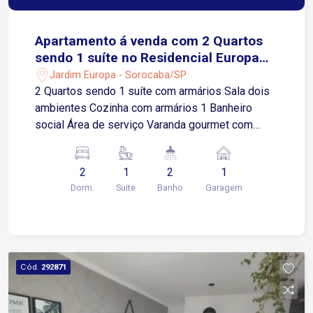
Apartamento á venda com 2 Quartos
sendo 1 suíte no Residencial Europa
Tower em Sorocaba-SP
Jardim Europa - Sorocaba/SP
2 Quartos sendo 1 suíte com armários Sala dois
ambientes Cozinha com armários 1 Banheiro
social Área de serviço Varanda gourmet com
churrasqueira 1 Vaga de garagem coberta O
condomínio oferece ampla área de lazer e total
2
1
2
1
segurança aos moradores. Localizado entre a
Dorm.
Suite
Banho
Garagem
Avenida General Carneiro e Washington Luiz, com
fácil acesso a Rodovia Raposo Tavares, à poucos
minutos de supermercados, restaurantes,
farmácias, faculdades e muito mais.
Cód.
292871