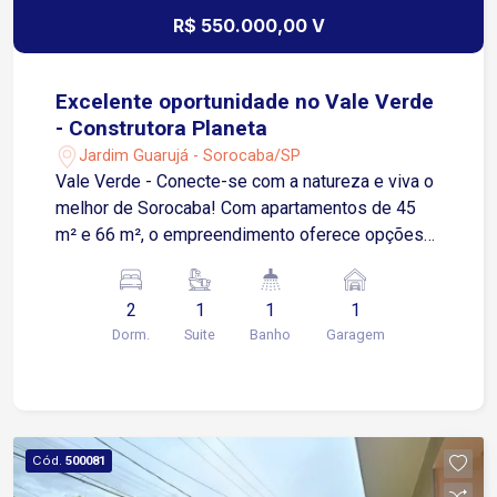
R$ 550.000,00 V
Excelente oportunidade no Vale Verde
- Construtora Planeta
Jardim Guarujá - Sorocaba/SP
Vale Verde - Conecte-se com a natureza e viva o
melhor de Sorocaba! Com apartamentos de 45
m² e 66 m², o empreendimento oferece opções
de 1 ou 2 dormitórios, sendo até 1 suíte. Ideal
para quem busca qualidade de vida, conforto e
2
1
1
1
praticidade, o Vale Verde proporciona uma
Dorm.
Suite
Banho
Garagem
experiência única de morar bem em Sorocaba.
Plantas inteligentes: Apartamentos de 45 m² e 66
m², com 1 ou 2 dormitórios e até 1 suíte. Lazer
completo: Piscinas adulto e infantil, quadra
esportiva, fitness interno e externo, pilates, mini
Cód.
500081
praça de estar, open market, lounge relax, espaço