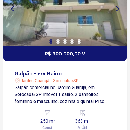
R$ 900.000,00 V
Galpão - em Bairro
Jardim Guarujá - Sorocaba/SP
Galpão comercial no Jardim Guarujá, em
Sorocaba/SP Imóvel 1 salão, 2 banheiros
feminino e masculino, cozinha e quintal Piso
superior 6 salas todas com banheiro área de luz
e sacada Pé direito com 4X3 Estacionamento na
250 m²
363 m²
frente com 3 vagas descobertas Aceita
Const.
A. Útil
financiamento e estuda permuta