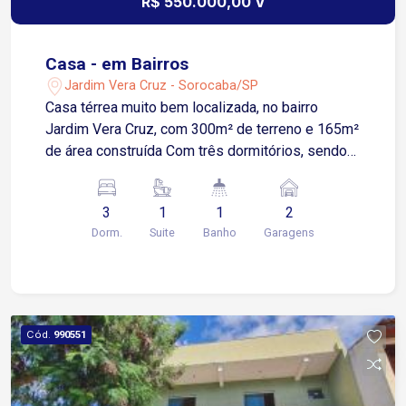
R$ 550.000,00 V
Casa - em Bairros
Jardim Vera Cruz - Sorocaba/SP
Casa térrea muito bem localizada, no bairro
Jardim Vera Cruz, com 300m² de terreno e 165m²
de área construída Com três dormitórios, sendo
uma suíte, copa e cozinha, área de luz, banheiro
social, lavanderia e área de serviço coberta, 2
3
1
1
2
vagas de garagem sendo 1 coberta, jardim, amplo
Dorm.
Suite
Banho
Garagens
quintal ? com uma construção de 1 dormitório,1
banheiro e cozinha. Aceita permuta por casa
térrea de menor valor no bairro Wanel Ville.
Cód.
990551