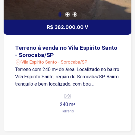
R$ 382.000,00 V
Terreno á venda no Vila Espirito Santo
- Sorocaba/SP
Vila Espírito Santo - Sorocaba/SP
Terreno com 240 m² de área. Localizado no bairro
Vila Espírito Santo, região de Sorocaba/SP. Bairro
tranquilo e bem localizado, com boa
infraestrutura de comércio local e fácil acesso às
principais vias da cidade. Excelente oportunidade
240 m²
para quem busca um lote com medidas amplas
Terreno
de frente, ideal para construção residencial.