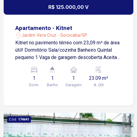
Santa Cruz.
R$ 125.000,00 V
Apartamento - Kitnet
Jardim Vera Cruz - Sorocaba/SP
Kitnet no pavimento térreo com 23,09 m² de área
útil! Dormitório Sala/cozinha Banheiro Quintal
pequeno 1 Vaga de garagem descoberta Aceita
financiamento!
1
1
1
23.09 m²
Dorm.
Banho
Garagem
A. Útil
Cód.
174641