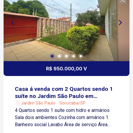
kids, pet garden, horta comunitária, coworking e
redário. Sustentabilidade e tecnologia: Iluminação
LED, medidores individuais para energia, água e
gás, e infraestrutura para carregamento de
veículos elétricos. No Vale Verde, você encontra
muito mais do que um apartamento: encontra o
cenário ideal para viver o seu melhor capítulo!
R$ 950.000,00 V
Casa á venda com 2 Quartos sendo 1
suíte no Jardim São Paulo em
Sorocaba-SP
Jardim São Paulo - Sorocaba/SP
4 Quartos sendo 1 suíte com hidro e armários
Sala dois ambientes Cozinha com armários 1
Banheiro social Lavabo Área de serviço Área
gourmet com churrasqueira Quintal Piscina 9