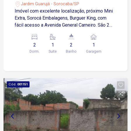
Jardim Guarujá - Sorocaba/SP
Imóvel com excelente localização, próximo Mini
Extra, Sorocá Embalagens, Burguer King, com
fácil acesso a Avenida General Carneiro. São 2
dormitórios, sendo 1 suíte, Sala 2 ambientes com
sacada gourmet, 1 banheiro social, cozinha, área
2
1
2
1
de serviço e 1 garagem descoberta. Medidas
Dorm.
Suite
Banho
Garagem
aproximadas: Sala 02 ambientes - 2,28 x 4,13
Dormitório I - 3,19 x 2,27 Suíte - 3,17 x 2,88
Cozinha e área de serviço - 4,18 x 1,62
Cód.
001151