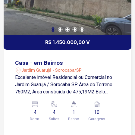
R$ 1.450.000,00 V
Casa - em Bairros
Jardim Guarujá - Sorocaba/SP
Excelente imóvel Residencial ou Comercial no
Jardim Guarujá / Sorocaba SP. Área do Terreno
750M2, Área construída de 475,19M2 Belo
sobrado com estilo próprio e diferenciado com
pé direito 10M2 com hall de entrada, com 4
4
4
1
10
suítes, sendo uma estilo americano todas com
Dorm.
Suítes
Banho
Garagens
sacada. Sala três ambientes - jantar estar e tv.
lavabo, hall, copa e cozinha, espaço adega, quarto