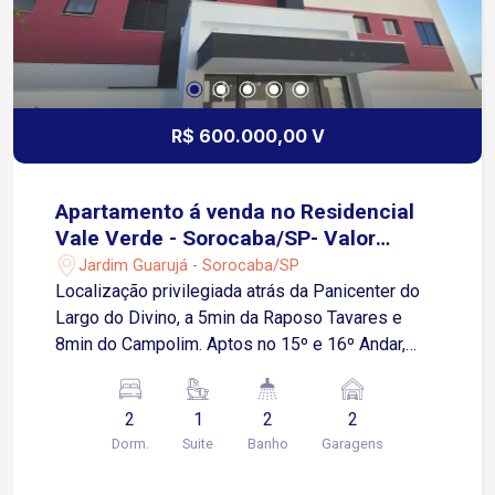
R$ 600.000,00 V
Apartamento á venda no Residencial
Vale Verde - Sorocaba/SP- Valor
Promocional de R$ 600.000,00
Jardim Guarujá - Sorocaba/SP
Localização privilegiada atrás da Panicenter do
Largo do Divino, a 5min da Raposo Tavares e
8min do Campolim. Aptos no 15º e 16º Andar,
67m2 com 2 dormitórios, sendo uma suíte, sala e
cozinha grandes e integradas, varanda grande, já
2
1
2
2
com Grill e com linda vista do pôr do sol. 2
Dorm.
Suite
Banho
Garagens
(DUAS) Vagas cobertas e fixas no nível da rua.
Condomínio Clube, com Portaria 24hs, Câmeras