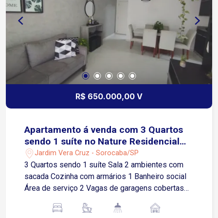
R$ 650.000,00 V
Apartamento á venda com 3 Quartos
sendo 1 suíte no Nature Residencial
Clube em Sorocaba-SP
Jardim Vera Cruz - Sorocaba/SP
3 Quartos sendo 1 suíte Sala 2 ambientes com
sacada Cozinha com armários 1 Banheiro social
Área de serviço 2 Vagas de garagens cobertas
Condomínio completo com lazer e segurança:
Portaria 24h 3 salões de festas Salão de jogos