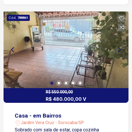
despejo, 1 suíte de empregada, espaço gourmet,
salão de festas, área de serviço espaçosa
coberta,10 vagas de garagem Piscina, quintal
Cód.
788861
com pé de frutas, corredores laterais em rua
tranquila. Obs! O imóvel necessita de reforma e
acabamento. A localização do imóvel é próxima a
escolas, faculdade, supermercado esperança,
fácil acesso para as rodovias, próximo a Avenida
Armando e Faculdade Anhanguera. Imóvel misto
residencial ou comercial
R$ 550.000,00
R$ 480.000,00 V
Casa - em Bairros
Jardim Vera Cruz - Sorocaba/SP
Sobrado com sala de estar, copa cozinha