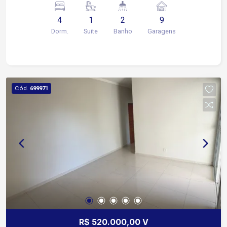
Vagas de garagens sendo 4 cobertas
4
1
2
9
Dorm.
Suite
Banho
Garagens
Cód.
699971
R$ 520.000,00 V