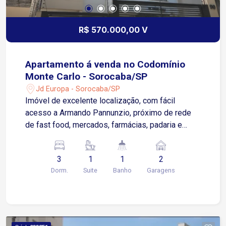
R$ 570.000,00 V
Apartamento á venda no Codomínio
Monte Carlo - Sorocaba/SP
Jd Europa - Sorocaba/SP
Imóvel de excelente localização, com fácil
acesso a Armando Pannunzio, próximo de rede
de fast food, mercados, farmácias, padaria e
escola. Possui 3 dormitórios sendo 1 suíte Sala
dois ambientes com varanda gourmet Cozinha
3
1
1
2
com armários Área de serviço com armários e
Dorm.
Suite
Banho
Garagens
prateleiras 2 vagas de garagem, sendo 1 coberta
Empreendimento com acabamentos superiores,
pisos especiais em porcelanato , polidos e
especial Esmaltados , Azulejos Top de linha,
Fechaduras Pado cromada 1 linha , portas de