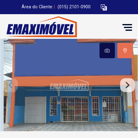
Área do Cliente
|
(015) 2101-0900