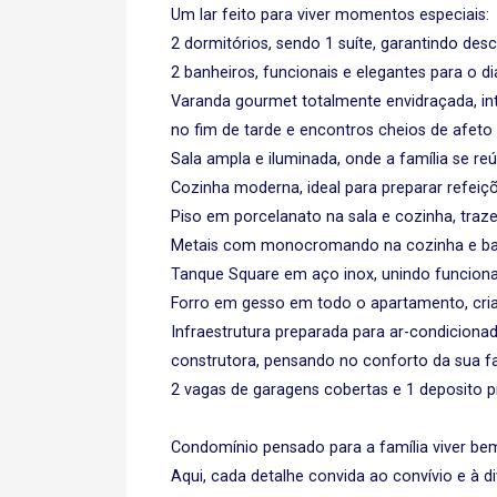
Um lar feito para viver momentos especiais:
2 dormitórios, sendo 1 suíte, garantindo desc
2 banheiros, funcionais e elegantes para o dia
Varanda gourmet totalmente envidraçada, inte
no fim de tarde e encontros cheios de afeto
Sala ampla e iluminada, onde a família se r
Cozinha moderna, ideal para preparar refeiç
Piso em porcelanato na sala e cozinha, traz
Metais com monocromando na cozinha e ba
Tanque Square em aço inox, unindo funciona
Forro em gesso em todo o apartamento, cri
Infraestrutura preparada para ar-condiciona
construtora, pensando no conforto da sua f
2 vagas de garagens cobertas e 1 deposito pr
Condomínio pensado para a família viver be
Aqui, cada detalhe convida ao convívio e à d