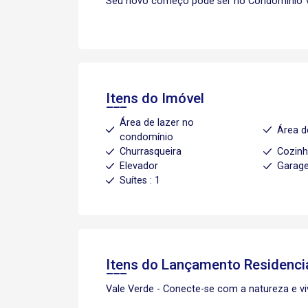
Seu novo começo pode ser no Condomínio V
Itens do Imóvel
Área de lazer no
Área d
condomínio
Churrasqueira
Cozin
Elevador
Garage
Suítes : 1
Itens do Lançamento
Residencia
Vale Verde - Conecte-se com a natureza e v