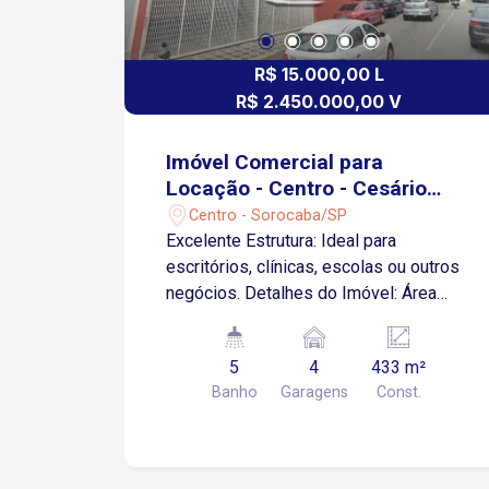
R$ 15.000,00 L
R$ 2.450.000,00 V
Imóvel Comercial para
Locação - Centro - Cesário
Mota
Centro - Sorocaba/SP
Excelente Estrutura: Ideal para
escritórios, clínicas, escolas ou outros
negócios. Detalhes do Imóvel: Área
Construída: 433 m² Estacionamento:
Acesso pela Rua Prof. Toledo, com
5
4
433 m²
vagas para veículos e motos.
Banho
Garagens
Const.
Distribuição dos Espaços: Pavimento
Principal (Frente para a Rua Cesário
Mota): Recepção ampla 02 Salas de
Reuniões 04 Sanitários 01 Copa Área