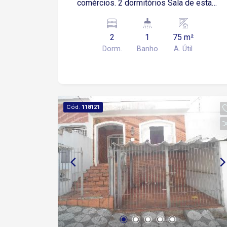
comércios. 2 dormitórios Sala de estar
Cozinha Banheiro Área de serviço Não
possui garagem. Imóvel todo em piso -
2
1
75 m²
frio
Dorm.
Banho
A. Útil
Cód.
118121