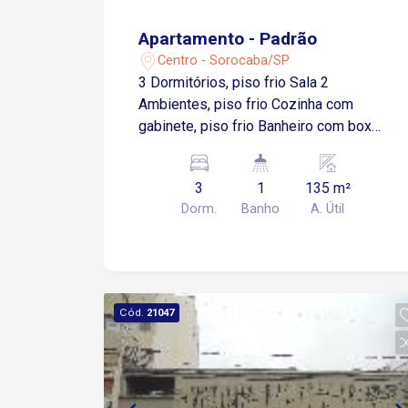
Apartamento - Padrão
Centro - Sorocaba/SP
3 Dormitórios, piso frio Sala 2
Ambientes, piso frio Cozinha com
gabinete, piso frio Banheiro com box
acrílico, piso frio Área de Serviço O
Condomínio oferece: Salão de Festa,
3
1
135 m²
Churrasqueira e Espaço Gourmet.
Dorm.
Banho
A. Útil
Imóvel com cômodos amplos!!!
Cód.
21047