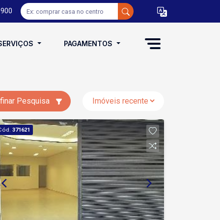
0900
SERVIÇOS
PAGAMENTOS
finar Pesquisa
Cód.
371621