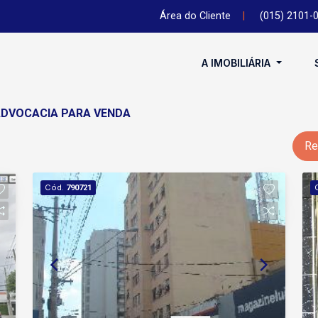
Área do Cliente
|
(015) 2101-
A IMOBILIÁRIA
ADVOCACIA PARA VENDA
Re
Cód.
790721