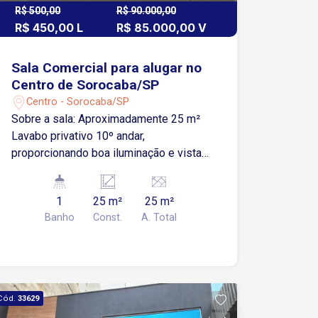
R$ 500,00
R$ 90.000,00
R$ 450,00 L
R$ 85.000,00 V
Sala Comercial para alugar no
Centro de Sorocaba/SP
Centro - Sorocaba/SP
Sobre a sala: Aproximadamente 25 m²
Lavabo privativo 10º andar,
proporcionando boa iluminação e vista
Ideal para escritórios, consultórios ou
profissionais liberais que buscam um
1
25 m²
25 m²
espaço funcional em localização
Banho
Const.
A. Total
privilegiada. Excelente oportunidade
para quem busca visibilidade,
praticidade e localização estratégica
para o seu negócio. Localizada no
Centro de Sorocaba, em prédio
Cód.
33629
comercial com fácil acesso às