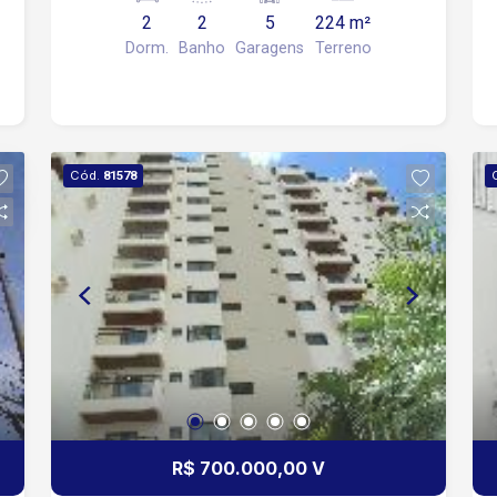
2
2
5
224 m²
Dorm.
Banho
Garagens
Terreno
Cód.
81578
R$ 700.000,00 V