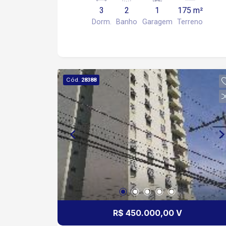
Estuda Imovel no Centro até 400 Mil
3
2
1
175 m²
como Parte de Pagamento
Dorm.
Banho
Garagem
Terreno
Cód.
28388
R$ 450.000,00 V