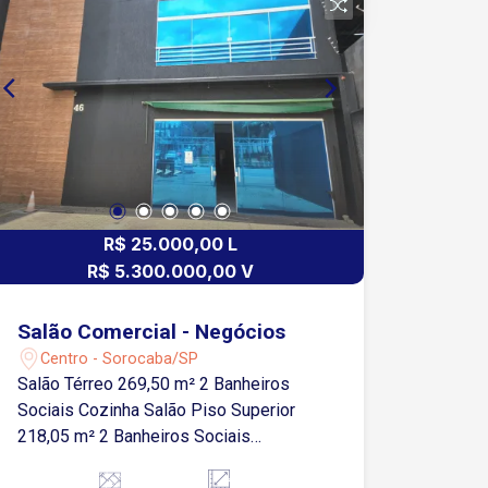
principais avenidas, em região de
grande fluxo de pedestres e veículos.
Agende sua visita e venha conhecer!
R$ 25.000,00 L
R$ 5.300.000,00 V
Salão Comercial - Negócios
Centro - Sorocaba/SP
Salão Térreo 269,50 m² 2 Banheiros
Sociais Cozinha Salão Piso Superior
218,05 m² 2 Banheiros Sociais
Estacionamento para 8 Carros