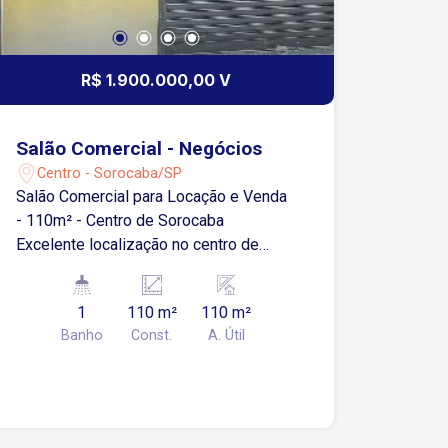
R$ 1.900.000,00 V
Salão Comercial - Negócios
Centro - Sorocaba/SP
Salão Comercial para Locação e Venda
- 110m² - Centro de Sorocaba
Excelente localização no centro de
Sorocaba, em uma região privilegiada,
com alto fluxo de pessoas e fácil
1
110 m²
110 m²
acesso aos principais pontos
Banho
Const.
A. Útil
comerciais da cidade. Características
do Imóvel: Salão amplo com sanca de
gesso, iluminação em LED e piso frio
banheiro Ideal para diversos tipos de
comércio, como loja, escritório ou até