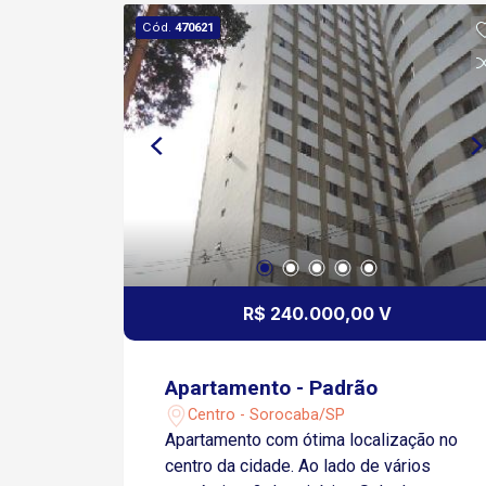
de Luz Pavimento Superior: 05 Salas
Cód.
470621
de Reuniões 03 Sanitários Localização
Premium: Na esquina da Rua Cesário
Mota, ao lado do Colégio Padilha e
próximo à Praça Frei Baraúna (Fórum
Velho). Entre em contato para mais
informações ou para agendar uma
visita!
R$ 240.000,00 V
Apartamento - Padrão
Centro - Sorocaba/SP
Apartamento com ótima localização no
centro da cidade. Ao lado de vários