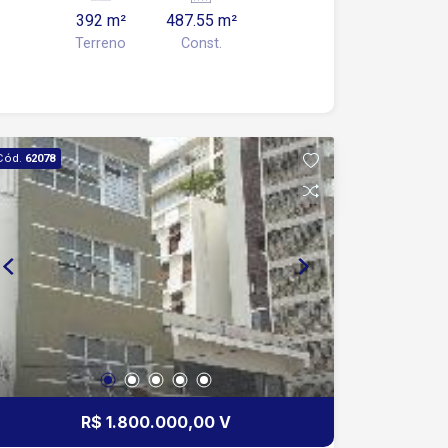
392 m²
487.55 m²
Terreno
Const.
Cód.
62078
R$ 1.800.000,00 V