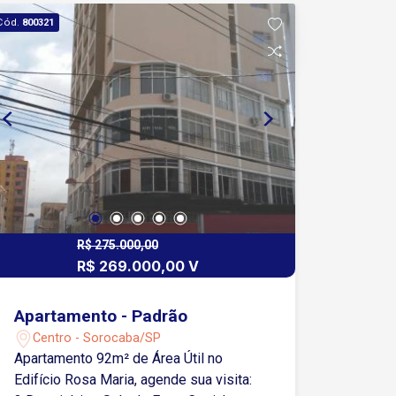
mesmo serviços. O imóvel oferece um
Cód.
800321
ótimo espaço para quem deseja se
estabelecer em uma das melhores
áreas de Sorocaba. Agende sua visita e
conheça esse excelente salão
comercial!
R$ 275.000,00
R$ 269.000,00 V
Apartamento - Padrão
Centro - Sorocaba/SP
Apartamento 92m² de Área Útil no
Edifício Rosa Maria, agende sua visita: