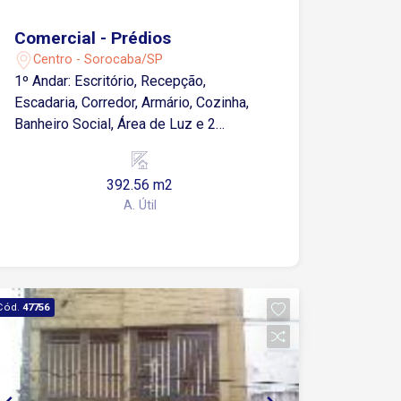
Comercial - Prédios
Centro - Sorocaba/SP
1º Andar: Escritório, Recepção,
Escadaria, Corredor, Armário, Cozinha,
Banheiro Social, Área de Luz e 2
Apartamentos Kitnets. 2ºAndar:
Escadaria. Corredor, Armário e 4
392.56 m2
Apartamentos Kitnets. 3ºAndar:
A. Útil
Escadaria, Corredor, Armário, 4
Apartamentos Kitnets, Terraço
Descoberto, Área de Serviço SÃO 10
KITNETS, COZINHA, SALA DE
REUNIÃO, ESCRITÓRIO, BANHEIRO
Cód.
47756
SOCIAL. ÓTIMO ACABAMENTO