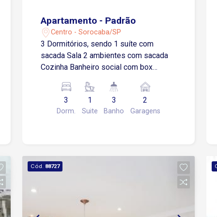
Apartamento - Padrão
Centro - Sorocaba/SP
3 Dormitórios, sendo 1 suíte com
sacada Sala 2 ambientes com sacada
Cozinha Banheiro social com box
Lavanderia Wc Empregada *
Dormitórios com piso laminado e
3
1
3
2
demais cômodos com piso
Dorm.
Suite
Banho
Garagens
porcelanato! Condomínio com: Portaria
24 horas Salão de festas Churrasqueira
Cód.
88727