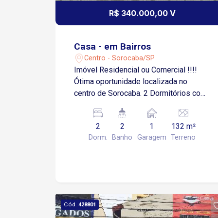
R$ 340.000,00 V
Casa - em Bairros
Centro - Sorocaba/SP
Imóvel Residencial ou Comercial !!!!
Ótima oportunidade localizada no
centro de Sorocaba. 2 Dormitórios com
2 armários (Taco) Sala 2 Ambientes
(Taco) Cozinha e Copa 2 Banheiros Área
2
2
1
132 m²
de Serviço Lavanderia Garagem
Dorm.
Banho
Garagem
Terreno
Coberta Quintal pequeno 1 DAS SALAS
DA PARTE SUPERIOR PODE SER
REVERTIDA EM SUITE. Os demais
ambientes piso - frio. Estuda proposta
e imóvel de menor valor.
Cód.
428801