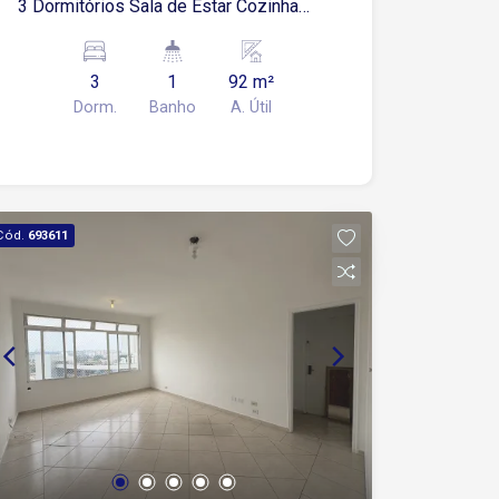
3 Dormitórios Sala de Estar Cozinha
Banheiro Área de serviço Dormitório
empregado e Banheiro Ótima
3
1
92 m²
Localização
Dorm.
Banho
A. Útil
Cód.
693611