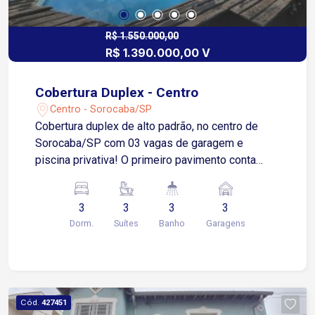
R$ 1.550.000,00
R$ 1.390.000,00 V
Cobertura Duplex - Centro
Centro - Sorocaba/SP
Cobertura duplex de alto padrão, no centro de
Sorocaba/SP com 03 vagas de garagem e
piscina privativa! O primeiro pavimento conta
com sala ampla para até 03 ambientes, sacada,
vista panorâmica, cozinha com armários, copa, 2
3
3
3
3
suítes com armários, lavabo e dependência de
Dorm.
Suítes
Banho
Garagens
empregada. O pavimento superior conta com 1
suíte com armários, sala generosa, amplo terraço,
banheiro, piscina com vista privilegiada e
churrasqueira. Venha conhecer!
Cód.
427451