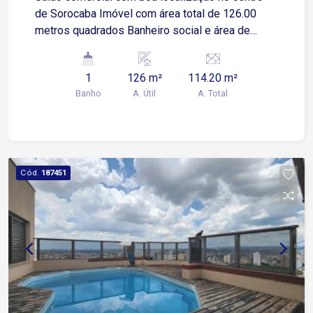
de Sorocaba Imóvel com área total de 126.00
metros quadrados Banheiro social e área de
serviço
1
126 m²
114.20 m²
Banho
A. Útil
A. Total
Cód.
187451