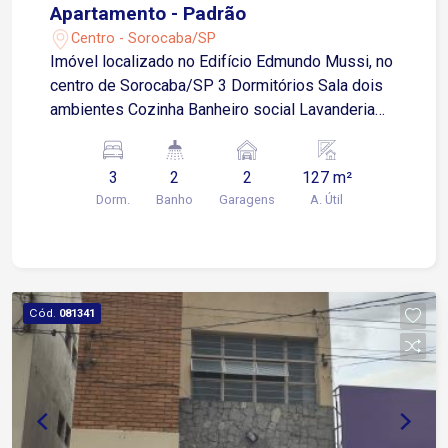
Apartamento - Padrão
Centro - Sorocaba/SP
Imóvel localizado no Edifício Edmundo Mussi, no
centro de Sorocaba/SP 3 Dormitórios Sala dois
ambientes Cozinha Banheiro social Lavanderia
com 1 quarto adicional 2 Vagas de garagem,
sendo 1 coberta * Água inclusa no valor do
3
2
2
127 m²
condomínio! 1 vaga de garagem p/locação
Dorm.
Banho
Garagens
A. Útil
imóvel vazio Estuda propostas!
Cód.
081341