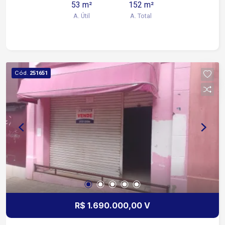
53 m²
152 m²
A. Útil
A. Total
Cód.
251651
R$ 1.690.000,00 V