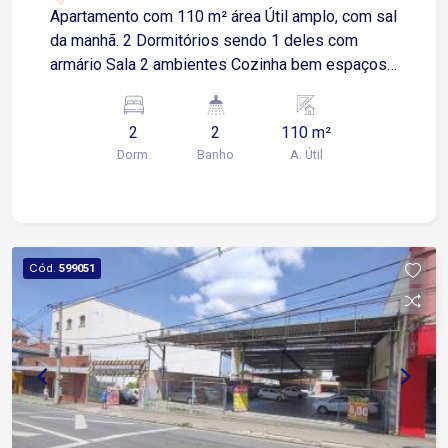
Apartamento com 110 m² área Útil amplo, com sal
da manhã. 2 Dormitórios sendo 1 deles com
armário Sala 2 ambientes Cozinha bem espaçosa
2 Banheiros social Área de serviço Localizado no
centro da cidade
2
2
110 m²
Dorm.
Banho
A. Útil
Cód.
599051