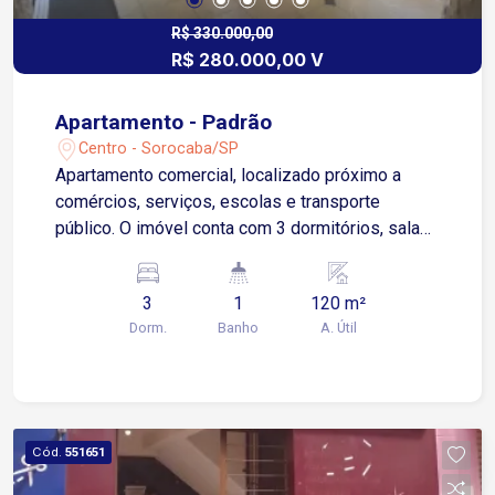
R$ 330.000,00
R$ 280.000,00 V
Apartamento - Padrão
Centro - Sorocaba/SP
Apartamento comercial, localizado próximo a
comércios, serviços, escolas e transporte
público. O imóvel conta com 3 dormitórios, sala
ampla para 2 ambientes, cozinha espaçosa com
armários, área de serviço e banheiro social. Não
3
1
120 m²
possui garagem.
Dorm.
Banho
A. Útil
Cód.
551651