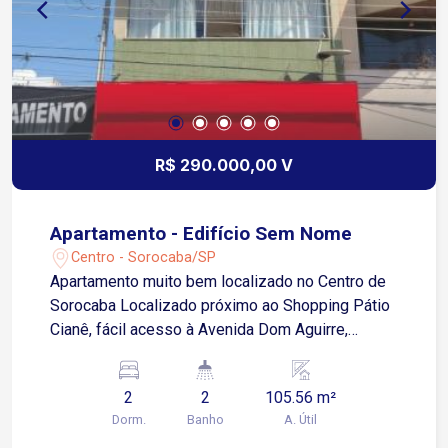
R$ 290.000,00 V
Apartamento - Edifício Sem Nome
Centro - Sorocaba/SP
Apartamento muito bem localizado no Centro de
Sorocaba Localizado próximo ao Shopping Pátio
Cianê, fácil acesso à Avenida Dom Aguirre,
Avenida São Paulo 2 dormitórios com armários
embutidos, sendo um com sacada, sala 02
2
2
105.56 m²
ambiente, jantar e estar, copa, cozinha com
Dorm.
Banho
A. Útil
armários modulados, banheiro social e quintal.