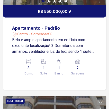
R$ 550.000,00 V
Apartamento - Padrão
Centro - Sorocaba/SP
Belo e amplo apartamento em edifício com
excelente localização! 3 Dormitórios com
armários, ventilador e luz de led, sendo 1 suíte
com closet, sacada e ar condicionado Sala 2
ambientes com luminárias e sanca Cozinha com
3
1
1
2
armários Banheiro social Área de serviço com
Dorm.
Suite
Banho
Garagens
armários e banheiro Lavanderia 2 Vagas de
garagem cobertas - gaveta Gás natural
Cód.
768041