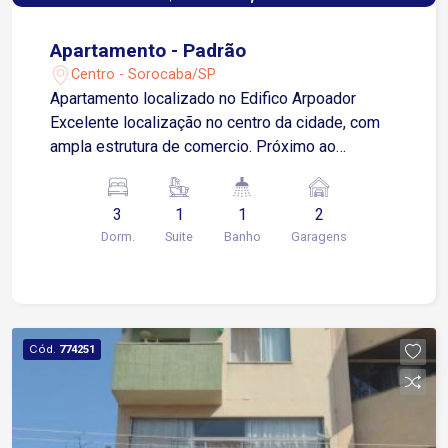
Apartamento - Padrão
Centro - Sorocaba/SP
Apartamento localizado no Edifico Arpoador
Excelente localização no centro da cidade, com
ampla estrutura de comercio. Próximo ao
Shopping Pátio Cianê e fácil acesso a várias
regiões da cidade. 3 dormitórios com armários
3
1
1
2
sendo 1 suíte Sala muito espaçosa com lavabo e
Dorm.
Suite
Banho
Garagens
sacada Cozinha com armários e dispensa 1
banheiro social Área de serviço Lavanderia 2
vagas de garagem coberta
Cód.
774251