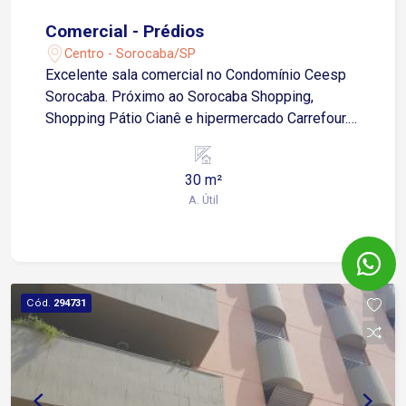
Comercial - Prédios
Centro - Sorocaba/SP
Excelente sala comercial no Condomínio Ceesp
Sorocaba. Próximo ao Sorocaba Shopping,
Shopping Pátio Cianê e hipermercado Carrefour.
Fácil acesso Avenida São Paulo, Avenida Dom
Aguirre, Avenida Ipanema e toda região central de
30 m²
Sorocaba Localizada no centro da cidade com
A. Útil
sala e 1 banheiro social, moveis planejado
Cód.
294731