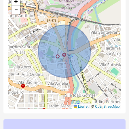
+
−
Leaflet
|
©
OpenStreetMap