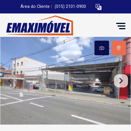
Área do Cliente
|
(015) 2101-0900