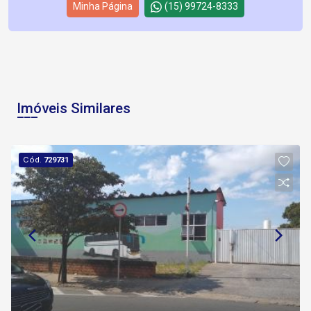
Minha Página
(15) 99724-8333
Imóveis Similares
Cód.
729731