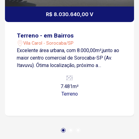
R$ 8.030.640,00 V
Terreno - em Bairros
Vila Carol - Sorocaba/SP
Excelente área urbana, com 8.000,00m²,junto ao
maior centro comercial de Sorocaba-SP (Av.
Itavuvu). Ótima localização, próximo a
Shoppings, supermercados, farmácias, escolas,
creches, pronto socorro, igrejas, atacadistas,
7.481m²
bancos, restaurantes e demais pontos
Terreno
comerciais. Acesso pela Rua Atanázio Soares,
2104 e rua atrás da área. Com escritórios,
oficinas e mecânicas construídas no local. 02
excelentes poços artesianos. Imóvel totalmente
escriturado. Aceita proposta!!