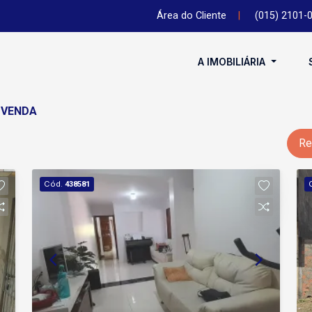
Área do Cliente
|
(015) 2101-
A IMOBILIÁRIA
 VENDA
Re
Cód.
438581