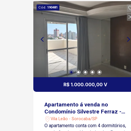
de carro da Padaria Real - 8 minutos de
Cód.
190481
carro da Academia BlueFit - 9 minutos
de carro do Hospital Evangélico
R$ 1.000.000,00 V
Apartamento á venda no
Condomínio Silvestre Ferraz -
Sorocaba/SP
Vila Leão - Sorocaba/SP
O apartamento conta com 4 dormitórios,