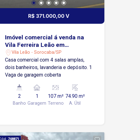
R$ 371.000,00 V
Imóvel comercial á venda na
Vila Ferreira Leão em
Sorocaba-SP
Vila Leão - Sorocaba/SP
Casa comercial com 4 salas amplas,
dois banheiros, lavanderia e depósito. 1
Vaga de garagem coberta
2
1
107 m²
74.90 m²
Banho
Garagem
Terreno
A. Útil
Cód.
748871