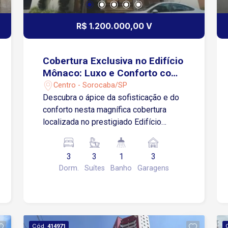
R$ 1.200.000,00 V
Cobertura Exclusiva no Edifício
Mônaco: Luxo e Conforto com
Vista Panorâmica
Centro - Sorocaba/SP
Descubra o ápice da sofisticação e do
conforto nesta magnífica cobertura
localizada no prestigiado Edifício
Mônaco. Com uma vista deslumbrante
de 180 graus, este imóvel oferece um
3
3
1
3
estilo de vida incomparável,
Dorm.
Suítes
Banho
Garagens
combinando espaços amplos,
acabamentos de alta qualidade e uma
localização privilegiada. Características
do Imóvel: Esta cobertura foi
meticulosamente projetada para
Cód.
414971