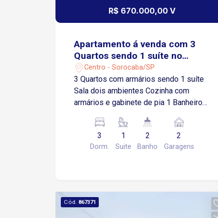
R$ 670.000,00 V
Apartamento á venda com 3
Quartos sendo 1 suíte no
Centro de Sorocaba-SP
Centro - Sorocaba/SP
3 Quartos com armários sendo 1 suíte
Sala dois ambientes Cozinha com
armários e gabinete de pia 1 Banheiro
social Lavabo Área de serviço 1
Banheiro de empregado 2 Vagas de
3
1
2
2
garagem cobertas Condomínio Oferece:
Dorm.
Suite
Banho
Garagens
Academia Área gourmet Salão de festa
Localização: Próximo ao Sorocaba
Shopping e ao Shopping Cianê,
restaurantes, padarias, hospitais,
bancos e comércios em geral
Cód.
867371