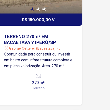
R$ 150.000,00 V
TERRENO 270m² EM
BACAETAVA ? IPERÓ/SP
George Oetterer (Bacaetava) -
Iperó/SP
Oportunidade para construir ou investir
em bairro com infraestrutura completa e
em plena valorização. Área: 270 m²
Localização: Bairro Bacaetava (Iperó),
região tranquila e de fácil acesso.
270 m²
Diferenciais: Lote plano, asfalto, água,
Terreno
luz e proximidade com comércios
locais. Ideal para: Casa própria ou
investimento seguro.