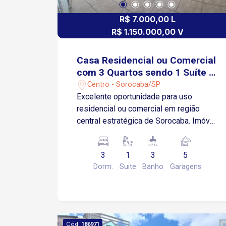
R$ 7.000,00 L
R$ 1.150.000,00 V
Casa Residencial ou Comercial
com 3 Quartos sendo 1 Suíte -
Centro - Sorocaba/SP
Centro - Sorocaba/SP
Excelente oportunidade para uso
residencial ou comercial em região
central estratégica de Sorocaba. Imóvel
amplo, versátil e com ótima estrutura.
Características do Imóvel 03 quartos,
3
1
3
5
sendo 01 suíte Sala ampla Cozinha com
Dorm.
Suite
Banho
Garagens
copa 03 banheiros sociais Área de
serviço 05 vagas de garagem cobertas
Imóvel espaçoso, com excelente
distribuição interna Ideal para
atividades comerciais ou residência
Cód.
186971