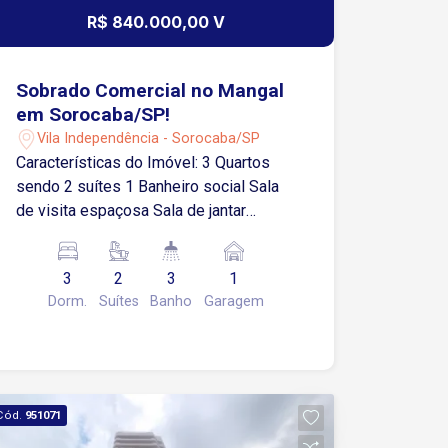
R$ 840.000,00 V
Sobrado Comercial no Mangal
em Sorocaba/SP!
Vila Independência - Sorocaba/SP
Características do Imóvel: 3 Quartos
sendo 2 suítes 1 Banheiro social Sala
de visita espaçosa Sala de jantar
integrada Suíte com sacada privativa
Lavanderia coberta 1 vaga de garagem
3
2
3
1
coberta Destaques da Localização:
Dorm.
Suítes
Banho
Garagem
Fácil acesso à Av. General Carneiro
Próximo à Padaria Real
Supermercados, farmácias, comércios
e serviços a poucos minutos Região
com alto fluxo e grande visibilidade
Cód.
951071
comercial