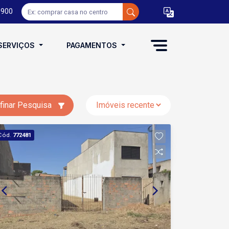
0900
SERVIÇOS
PAGAMENTOS
finar Pesquisa
Cód.
772481