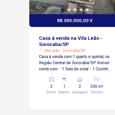
R$ 390.000,00 V
Casa á venda na Vila Leão -
Sorocaba/SP
Vila Leão - Sorocaba/SP
Casa à venda com 1 quarto e quintal, na
Região Central de Sorocaba/SP. Imóvel
conta com: - 1 Sala de estar - 1 Cozinha
- 1 Banheiro social - 2 Quartos - 1 Área
de serviço coberta - 1 Quintal amplo - 2
2
1
2
200 m²
Vagas de garagem cobertas Destaques
Dorm.
Banho
Garagens
Terreno
da localização: Com localização
privilegiada, com acesso a diversos
comércios e serviços da região. - 7
minutos de carro do Centro - 8 minutos