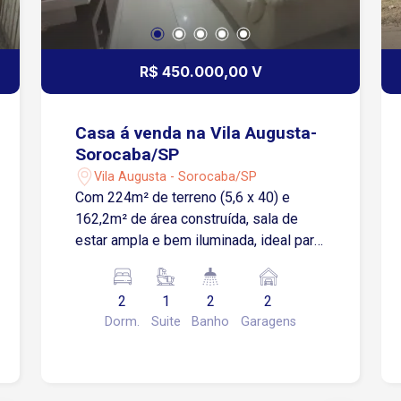
R$ 450.000,00 V
Casa á venda na Vila Augusta-
Sorocaba/SP
Vila Augusta - Sorocaba/SP
Com 224m² de terreno (5,6 x 40) e
162,2m² de área construída, sala de
estar ampla e bem iluminada, ideal para
relaxar e receber visitas. A charmosa
sala de TV proporciona um ambiente
2
1
2
2
reservado e acolhedor para momentos
Dorm.
Suite
Banho
Garagens
em família. São 2 dormitórios, sendo 1
suíte espaçosa, além de banheiro
social e lavabo, A cozinha planejada
com armários embutidos a área de