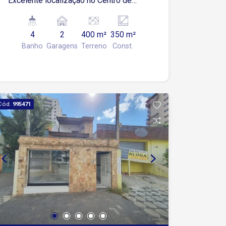
Excelente localização no Centro de
Sorocaba, próximo á shoppings,
restaurantes, academias e serviços em
4
2
400 m²
350 m²
geral
Banho
Garagens
Terreno
Const.
Cód.
995471