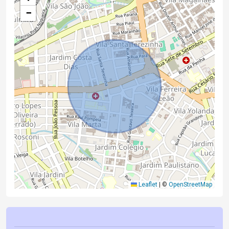
−
Leaflet
|
©
OpenStreetMap