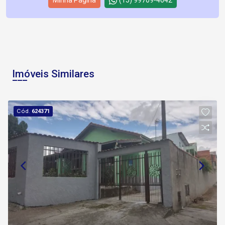
Minha Página
(15) 99709-4642
Imóveis Similares
Cód.
624371