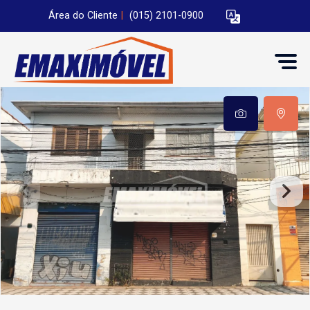
Área do Cliente
|
(015) 2101-0900