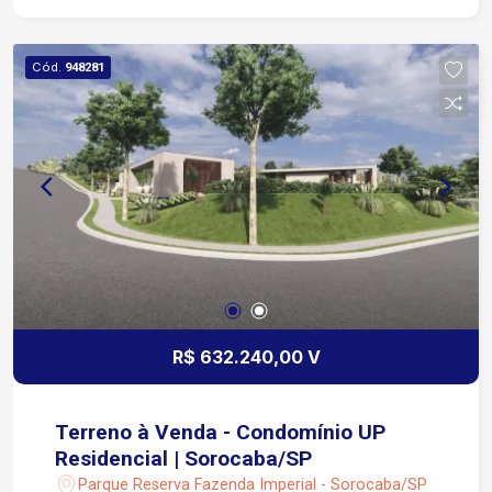
minutos do Shopping Iguatemi Esplanada, com
ampla oferta de lazer, gastronomia e serviço
Condomínio Saint Patrick de alto padrão, com
Cód.
948281
infraestrutura moderna e segurança reforçada
Duas portarias, sendo uma com acesso direto
pela Rodovia Raposo Tavares Loteamento
fechado que oferece tranquilidade, segurança e
alto nível de valorização
R$ 632.240,00 V
Terreno à Venda - Condomínio UP
Residencial | Sorocaba/SP
Parque Reserva Fazenda Imperial - Sorocaba/SP