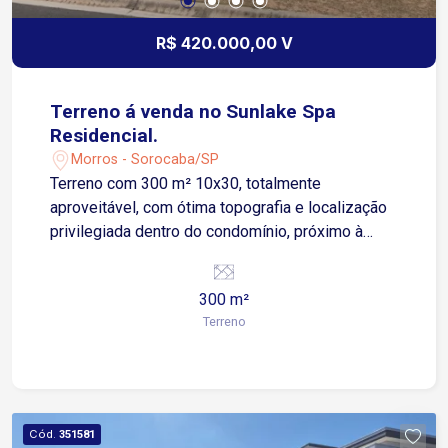
R$ 420.000,00 V
Terreno á venda no Sunlake Spa
Residencial.
Morros - Sorocaba/SP
Terreno com 300 m² 10x30, totalmente
aproveitável, com ótima topografia e localização
privilegiada dentro do condomínio, próximo à
portaria, proporcionando mais praticidade e
facilidade no dia a dia. Destaques do terreno: 300
300 m²
m² de área total 10 metros de frente por 30
Terreno
metros de profundidade Terreno plano e bem
localizado Próximo à portaria Excelente
aproveitamento para projetos residenciais
modernos Ideal para construção de imóvel de
alto padrão
Cód.
351581