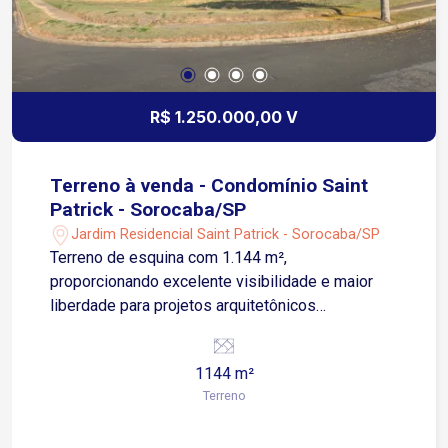
R$ 1.250.000,00 V
Terreno à venda - Condomínio Saint
Patrick - Sorocaba/SP
Jardim Residencial Saint Patrick - Sorocaba/SP
Terreno de esquina com 1.144 m²,
proporcionando excelente visibilidade e maior
liberdade para projetos arquitetônicos
diferenciados Ideal para construção de
residência de alto padrão com amplo
1144 m²
aproveitamento do espaço Localização
Terreno
privilegiada dentro do condomínio, garantindo
privacidade e valorização A menos de 15