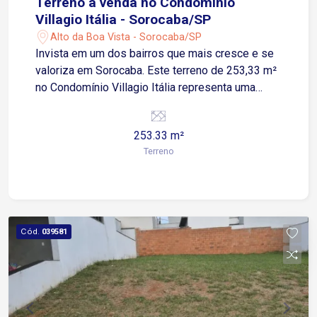
Terreno á venda no Condomínio
Villagio Itália - Sorocaba/SP
Alto da Boa Vista - Sorocaba/SP
Invista em um dos bairros que mais cresce e se
valoriza em Sorocaba. Este terreno de 253,33 m²
no Condomínio Villagio Itália representa uma
escolha sólida tanto para moradia quanto para
patrimônio. O Alto da Boa Vista consolidou-se
253.33 m²
como um polo de alta valorização, impulsionado
Terreno
pela infraestrutura em constante
desenvolvimento e pela proximidade com
instituições de ensino como FACENS e UNESP,
além do Parque Chico Mendes. Com topografia
plana, o lote facilita a execução imediata de
Cód.
039581
obras, otimizando custos de fundação e
garantindo um excelente retorno sobre o
investimento