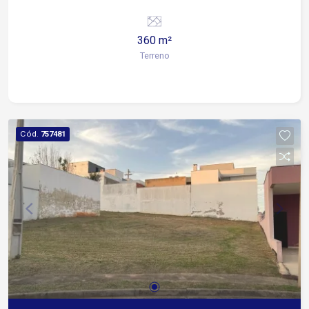
360 m²
Terreno
Cód.
757481