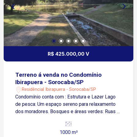
R$ 425.000,00 V
Terreno á venda no Condomínio
Ibirapuera - Sorocaba/SP
Residêncial Ibirapuera - Sorocaba/SP
Condomínio conta com : Estrutura e Lazer Lago
de pesca: Um espaço sereno para relaxamento
dos moradores. Bosques e áreas verdes: Ruas e
espaços arborizados com rica vegetação nativa.
Ambiente privativo: Baixa densidade populacional
1000 m²
devido ao número reduzido de terrenos.