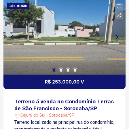
playground e espaços de lazer, proporcionando
Cód.
813581
tranquilidade, conforto e qualidade de vida para
toda a família. Além disso, conta com fácil
acesso às principais vias da cidade, com
comércios, escolas, supermercados e diversos
serviços nas proximidades. Entre em contato e
agende uma visita!
R$ 253.000,00 V
Terreno á venda no Condomínio Terras
de São Francisco - Sorocaba/SP
Cajuru do Sul - Sorocaba/SP
Terreno localizado na principal rua do condomínio,