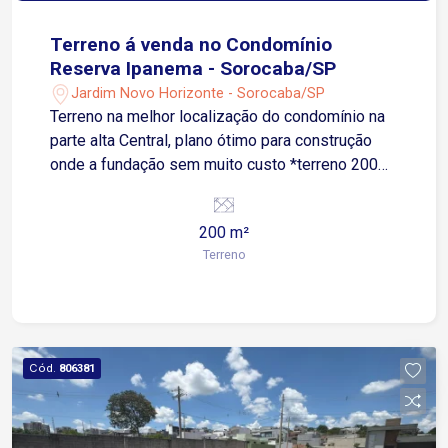
Terreno á venda no Condomínio
Reserva Ipanema - Sorocaba/SP
Jardim Novo Horizonte - Sorocaba/SP
Terreno na melhor localização do condomínio na
parte alta Central, plano ótimo para construção
onde a fundação sem muito custo *terreno 200
metros 8x25 *Escriturado e Registrado em
cartório definitivo *Planta moderna em estudo
200 m²
incluso topografia *Lareira *Piscina *Quadra
Terreno
society grama sintética *Quadra futebol de salão
*2 Lagos para pesca *Muita área mata Nativa
verde arborizado *Salão de festa *Academia
*Quiosques com freezer, jogo de mesas,
churrasqueira, forno a lenha *Lareira *Quadra
Cód.
806381
areia Beach tênis *Playground *Horta com
plantação de diversas hortaliças *2 Mercados
inteligente