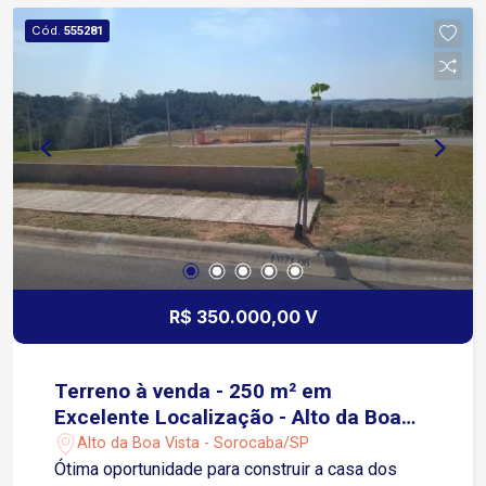
Cód.
555281
R$ 350.000,00 V
Terreno à venda - 250 m² em
Excelente Localização - Alto da Boa
Vista - Sorocaba/SP
Alto da Boa Vista - Sorocaba/SP
Ótima oportunidade para construir a casa dos