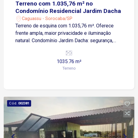
Terreno com 1.035,76 m² no
Condomínio Residencial Jardim Dacha
Caguassu - Sorocaba/SP
Terreno de esquina com 1.035,76 m². Oferece
frente ampla, maior privacidade e iluminação
natural. Condomínio Jardim Dacha: segurança,
tranquilidade e área verde. Infraestrutura
consolidada. Localização em Sorocaba com
1035.76 m²
acesso rápido a vias importantes e rodovias.
Terreno
Potencial de valorização.
Cód.
002381