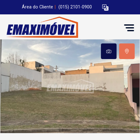
Área do Cliente
|
(015) 2101-0900