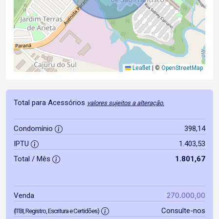
Leaflet
|
©
OpenStreetMap
Total para Acessórios
valores sujeitos a alteração.
Condomínio
398,14
IPTU
1.403,53
Total / Mês
1.801,67
270.000,00
Venda
Consulte-nos
(ITBI, Registro, Escritura e Certidões)