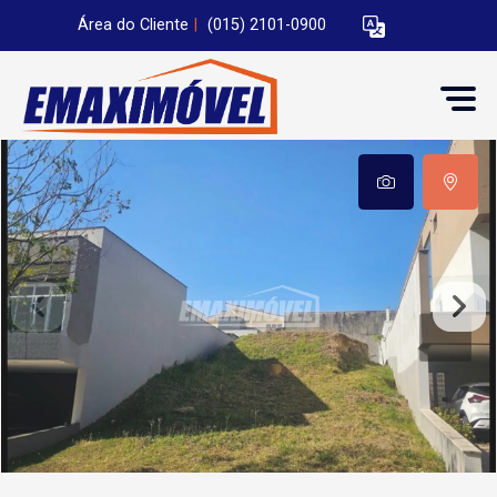
Área do Cliente
|
(015) 2101-0900