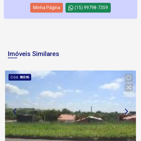
Minha Página
(15) 99798-7359
Imóveis Similares
Cód.
85595