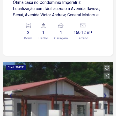
Ótima casa no Condomínio Imperatriz.
Localização com fácil acesso à Avenida Itavuvu,
Senai, Avenida Victor Andrew, General Motors e
zona Industrial de Sorocaba. 2 dormitórios Sala 2
ambientes Cozinha Banheiro social Área de
2
1
1
160.12 m²
serviço 1 vaga de garagem descoberta
Dorm.
Banho
Garagem
Terreno
Acabamento em piso cerâmico frio Agende sua
visita!
Cód.
207251