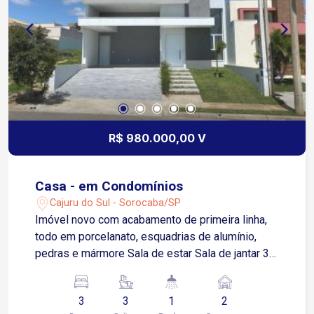
R$ 980.000,00 V
Casa - em Condomínios
Cajuru do Sul - Sorocaba/SP
Imóvel novo com acabamento de primeira linha,
todo em porcelanato, esquadrias de alumínio,
pedras e mármore Sala de estar Sala de jantar 3
dormitórios sendo 3 suites Cozinha com espaço
gourmet integrado, proporcionalizando amplitude
3
3
1
2
e modernidade 2 lavabos Quintal Área de serviço