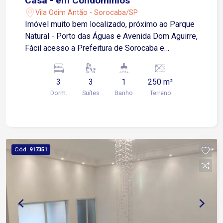
Casa - em Condomínios
Vila Odim Antão - Sorocaba/SP
Imóvel muito bem localizado, próximo ao Parque
Natural - Porto das Águas e Avenida Dom Aguirre,
Fácil acesso a Prefeitura de Sorocaba e
Faculdade Facens, Sobrado com 3 suítes todas
com armários e sacada, sala 2 ambiente, sala de
3
3
1
250 m²
estar, cozinha com armário, 1 banheiros social,
Dorm.
Suítes
Banho
Terreno
lavabo, 2 banheiros de serviço, lavanderia e área
de serviço.
Cód.
917351