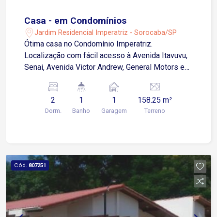
Casa - em Condomínios
Jardim Residencial Imperatriz - Sorocaba/SP
Ótima casa no Condomínio Imperatriz.
Localização com fácil acesso à Avenida Itavuvu,
Senai, Avenida Victor Andrew, General Motors e
zona Industrial de Sorocaba. 2 dormitórios Sala 2
ambientes Cozinha Banheiro social Área de
2
1
1
158.25 m²
serviço 1 vaga de garagem descoberta
Dorm.
Banho
Garagem
Terreno
Acabamento em piso cerâmico frio Agende sua
visita!
Cód.
807251