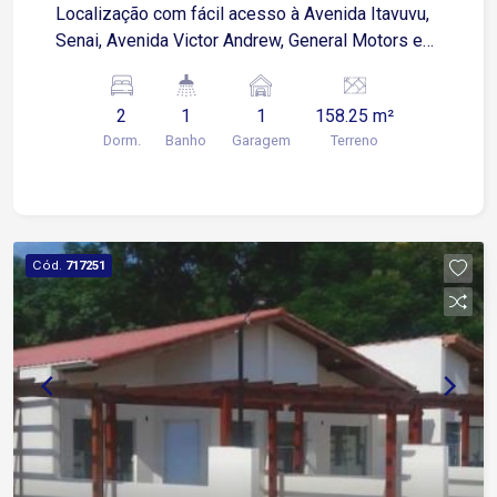
Localização com fácil acesso à Avenida Itavuvu,
Senai, Avenida Victor Andrew, General Motors e
zona Industrial de Sorocaba. 2 dormitórios Sala 2
ambientes Cozinha Banheiro social Área de
2
1
1
158.25 m²
serviço 1 vaga de garagem descoberta
Dorm.
Banho
Garagem
Terreno
Acabamento em piso cerâmico frio Agende sua
visita!
Cód.
717251