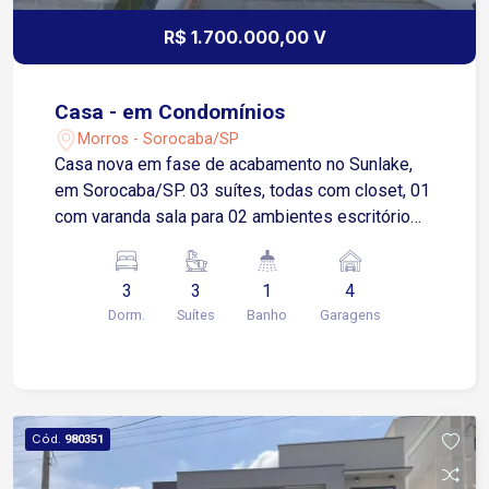
R$ 1.700.000,00 V
Casa - em Condomínios
Morros - Sorocaba/SP
Casa nova em fase de acabamento no Sunlake,
em Sorocaba/SP. 03 suítes, todas com closet, 01
com varanda sala para 02 ambientes escritório
lavabo cozinha arejada espaço gourmet com
churrasqueira piscina preparação para ar
3
3
1
4
condicionado, aquecedor solar 04 vagas de
Dorm.
Suítes
Banho
Garagens
garagem, sendo 02 cobertas
Cód.
980351