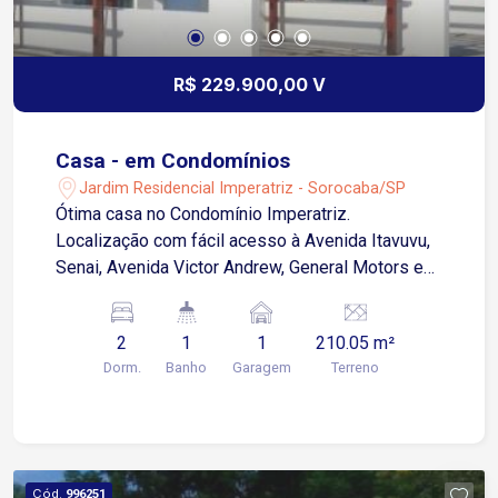
R$ 229.900,00 V
Casa - em Condomínios
Jardim Residencial Imperatriz - Sorocaba/SP
Ótima casa no Condomínio Imperatriz.
Localização com fácil acesso à Avenida Itavuvu,
Senai, Avenida Victor Andrew, General Motors e
zona Industrial de Sorocaba. 2 dormitórios Sala 2
ambientes Cozinha Banheiro social Área de
2
1
1
210.05 m²
serviço 1 vaga de garagem descoberta
Dorm.
Banho
Garagem
Terreno
Acabamento em piso cerâmico frio Agende sua
visita!
Cód.
996251