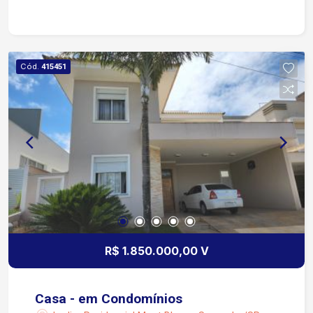
a sala de tv churrasqueira piscina aquecida ar
condicionado, aquecedor solar 04 vagas de
garagem, sendo 02 cobertas
Cód.
415451
R$ 1.850.000,00 V
Casa - em Condomínios