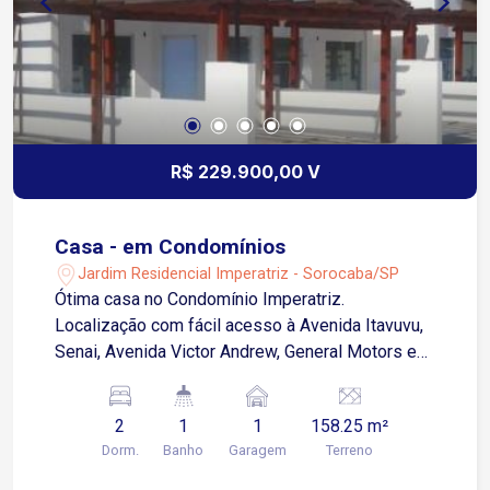
R$ 229.900,00 V
Casa - em Condomínios
Jardim Residencial Imperatriz - Sorocaba/SP
Ótima casa no Condomínio Imperatriz.
Localização com fácil acesso à Avenida Itavuvu,
Senai, Avenida Victor Andrew, General Motors e
zona Industrial de Sorocaba. 2 dormitórios Sala 2
ambientes Cozinha Banheiro social Área de
2
1
1
158.25 m²
serviço 1 vaga de garagem descoberta
Dorm.
Banho
Garagem
Terreno
Acabamento em piso cerâmico frio Agende sua
visita!