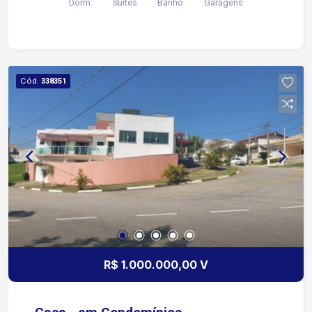
Dorm.
Suítes
Banho
Garagens
Vagas de garagem para 02 carros cobertas
Cód.
338351
R$ 1.000.000,00 V