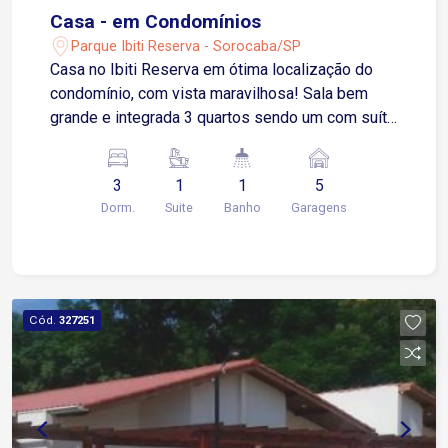
Casa - em Condomínios
Parque Ibiti Reserva - Sorocaba/SP
Casa no Ibiti Reserva em ótima localização do
condomínio, com vista maravilhosa! Sala bem
grande e integrada 3 quartos sendo um com suíte
e closet semi acabado e mais um banheiro que
serve os outros 2 quartos 2 varandas com vista
3
1
1
5
maravilhosa Lavanderia Área gourmet Quintal
Dorm.
Suite
Banho
Garagens
Cisterna Preparação para receber energia solar
Garagem coberta para 2 carros Garagem
descoberta para mais 3 carros Piso superior
todo de tijolo Ecológico Sótão enorme e com pé
direito alto
Cód.
327251