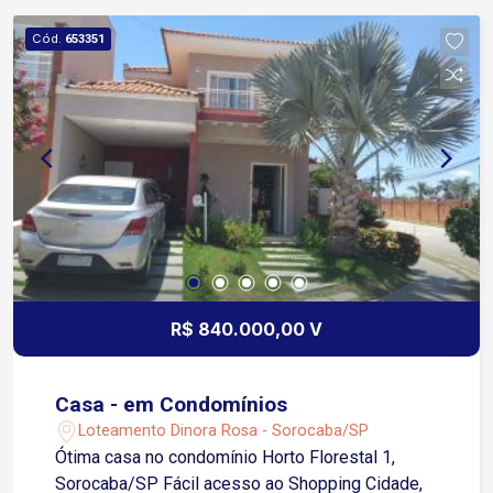
gourmet com churrasqueira, brinquedoteca,
campo de futebol, ciclovia, jardim, piscina, pista
Cód.
653351
de caminhada, playground, quadra poliesportiva
R$ 840.000,00 V
Casa - em Condomínios
Loteamento Dinora Rosa - Sorocaba/SP
Ótima casa no condomínio Horto Florestal 1,
Sorocaba/SP Fácil acesso ao Shopping Cidade,