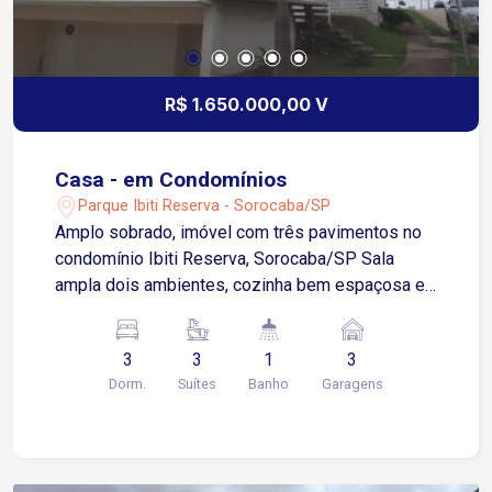
R$ 1.650.000,00 V
Casa - em Condomínios
Parque Ibiti Reserva - Sorocaba/SP
Amplo sobrado, imóvel com três pavimentos no
condomínio Ibiti Reserva, Sorocaba/SP Sala
ampla dois ambientes, cozinha bem espaçosa e
arejada 03 dormitórios sendo 03 suítes com
terraço e sacadas Escritório com banheiro
3
3
1
3
Lavabo Área de serviço Quintal amplo com
Dorm.
Suítes
Banho
Garagens
espaço gourmet e churrasqueira Piscina
aquecida medindo 3.50 x 6.50. Vagas de garagem
pra 03 carros cobertas