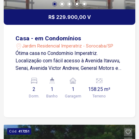
R$ 229.900,00 V
Casa - em Condomínios
Jardim Residencial Imperatriz - Sorocaba/SP
Ótima casa no Condomínio Imperatriz.
Localização com fácil acesso à Avenida Itavuvu,
Senai, Avenida Victor Andrew, General Motors e
zona Industrial de Sorocaba. 2 dormitórios Sala 2
ambientes Cozinha Banheiro social Área de
2
1
1
158.25 m²
serviço 1 vaga de garagem descoberta
Dorm.
Banho
Garagem
Terreno
Acabamento em piso cerâmico frio Agende sua
visita!
Cód.
417251