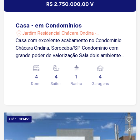
R$ 2.750.000,00 V
Casa - em Condomínios
Jardim Residencial Chácara Ondina -
Sorocaba/SP
Casa com excelente acabamento no Condomínio
Chácara Ondina, Sorocaba/SP Condomínio com
grande poder de valorização Sala dois ambientes
Cozinha 04 dormitórios sendo 04 suítes Lavabo
Área de serviço Área gourmet com churrasqueira
4
4
1
4
Piscina 4 vagas de garagens sendo 04 cobertas
Dorm.
Suítes
Banho
Garagens
Preparações para ar-condicionado e aquecimento
solar Proximo a Rodovia Raposo Tavares,
restaurante Boi Na Brasa e postos de gasolina
Cód.
811451