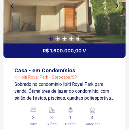
R$ 1.600.000,00 V
Casa - em Condomínios
Ibiti Royal Park - Sorocaba/SP
Sobrado no condomínio Ibiti Royal Park para
venda. Ótima área de lazer do condomínio, com
salão de festas, piscinas, quadras poliesportivas
e de tenis, lago. Segurança e qualidade de vida.
03 suítes, sendo 02 com closet e uma com
3
3
1
4
armários salas de estar, jantar e de TV cozinha
Dorm.
Suítes
Banho
Garagens
com armários e despensa área gourmet integrada