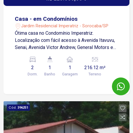
Casa - em Condomínios
Jardim Residencial Imperatriz - Sorocaba/SP
Ótima casa no Condomínio Imperatriz.
Localização com fácil acesso à Avenida Itavuvu,
Senai, Avenida Victor Andrew, General Motors e
zona Industrial de Sorocaba. 2 dormitórios Sala 2
ambientes Cozinha Banheiro social Área de
2
1
1
216.12 m²
serviço 1 vaga de garagem descoberta
Dorm.
Banho
Garagem
Terreno
Acabamento em piso cerâmico frio Agende sua
visita!
Cód.
396251