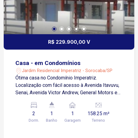
R$ 229.900,00 V
Casa - em Condomínios
Jardim Residencial Imperatriz - Sorocaba/SP
Ótima casa no Condomínio Imperatriz.
Localização com fácil acesso à Avenida Itavuvu,
Senai, Avenida Victor Andrew, General Motors e
zona Industrial de Sorocaba. 2 dormitórios Sala 2
ambientes Cozinha Banheiro social Área de
2
1
1
158.25 m²
serviço 1 vaga de garagem descoberta
Dorm.
Banho
Garagem
Terreno
Acabamento em piso cerâmico frio Agende sua
visita!