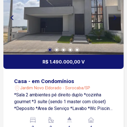
R$ 1.490.000,00 V
Casa - em Condomínios
Jardim Novo Eldorado - Sorocaba/SP
*Sala 2 ambientes pé direito duplo *cozinha
gourmet *3 suíte (sendo 1 master com closet)
*Deposito *Area de Serviço *Lavabo *Wc Piscina
*Piscina *Garagem 4 vagas (2 coberta)
*Mobiliada, com eletrodomésticos novos