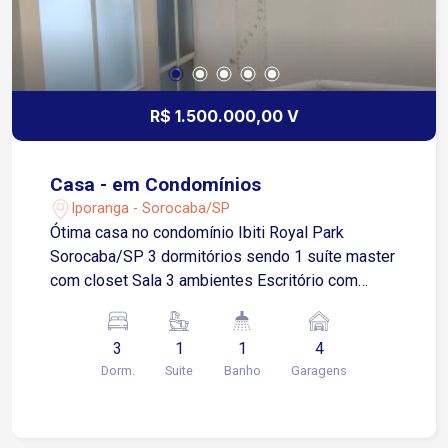
R$ 1.500.000,00 V
Casa - em Condomínios
Iporanga - Sorocaba/SP
Ótima casa no condomínio Ibiti Royal Park
Sorocaba/SP 3 dormitórios sendo 1 suíte master
com closet Sala 3 ambientes Escritório com
modulados Cozinha com armários, cooktop e
coifa Despensa Banheiro social e lavabo Área de
3
1
1
4
serviço com armários Banheiro externo Area
Dorm.
Suite
Banho
Garagens
gourmet com churrasqueira Piscina Canil 04
vagas de garagem sendo 2 cobertas Imóvel com
aquecimento solar O condomínio dispõe de área