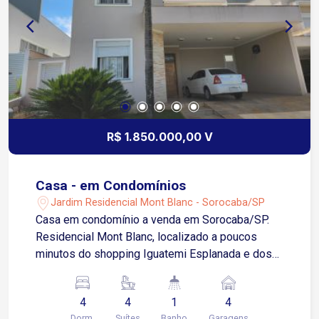
vagas de garagem, sendo 2 cobertas.
R$ 1.850.000,00 V
Casa - em Condomínios
Jardim Residencial Mont Blanc - Sorocaba/SP
Casa em condomínio a venda em Sorocaba/SP.
Residencial Mont Blanc, localizado a poucos
minutos do shopping Iguatemi Esplanada e dos
mercados Tauste, Carrefour, Assaí e muitos
outros atrativos. Acesso fácil a rodovias e ao
4
4
1
4
centro da cidade. Região do Campolim!! Sobrado
Dorm.
Suítes
Banho
Garagens