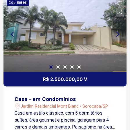
Cód.
583661
Infraestrutura do Condomínio: Portaria 24 horas e
ronda armada Quiosque para eventos Quadras:
futebol de campo, poliesportiva e tênis 3
parquinhos infantis e parque para terceira idade
Localização privilegiada no Campolim, a 6
minutos do Shopping Iguatemi Esplanada e do
Supermercado Tauste Campolim.
R$ 2.500.000,00 V
Casa - em Condomínios
Jardim Residencial Mont Blanc - Sorocaba/SP
Casa em estilo clássico, com 5 dormitórios
suítes, área gourmet e piscina, garagem para 4
carros e demais ambientes. Paisagismo na área