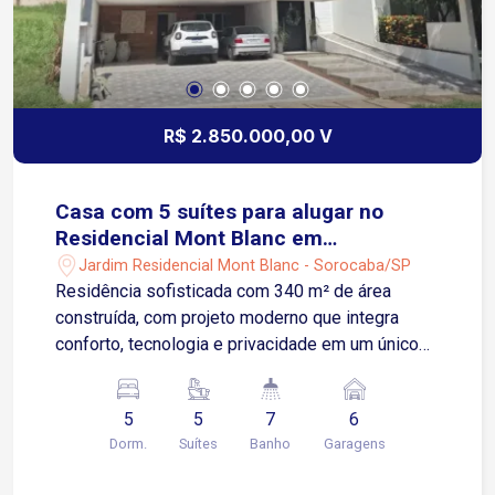
R$ 2.850.000,00 V
Casa com 5 suítes para alugar no
Residencial Mont Blanc em
Sorocaba/SP
Jardim Residencial Mont Blanc - Sorocaba/SP
Residência sofisticada com 340 m² de área
construída, com projeto moderno que integra
conforto, tecnologia e privacidade em um único
imóvel. Localização estratégica, próxima ao
Shopping Iguatemi Esplanada, com fácil acesso
5
5
7
6
às principais vias e rodovias da região, além de
Dorm.
Suítes
Banho
Garagens
supermercados como Tauste Supermercados,
Carrefour, Assaí Atacadista e Confiança