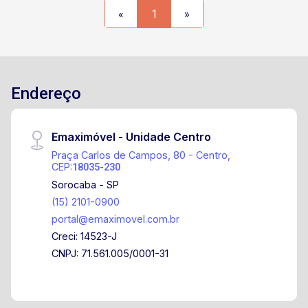
Shopping Iguatemi Esplanada, além de
«
1
»
restaurantes, mercados e serviços. Estrutura do
Condomínio Segurança 24 horas Áreas de lazer
completas Ambiente arborizado e tranquilo,
oferecendo conforto e qualidade de vida.
Endereço
Emaximóvel - Unidade Centro
Praça Carlos de Campos, 80 - Centro,
CEP:
18035-230
Sorocaba - SP
(15) 2101-0900
portal@emaximovel.com.br
Creci: 14523-J
CNPJ: 71.561.005/0001-31