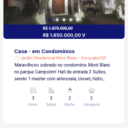
R$ 1.870.000,00
R$ 1.850.000,00 V
Casa - em Condomínios
Jardim Residencial Mont Blanc - Sorocaba/SP
Maravilhoso sobrado no condomínio Mont Blanc
no parque Campolim! Hall de entrada 3 Suítes,
sendo 1 master com antessala, closet, hidro,
bancada em mármore com 2 pias, box com 2
chuveiros e sacada Sala 2 ambientes com lareira
3
3
2
2
ecológica Escada moderna em vidro Lavabo
Dorm.
Suítes
Banho
Garagens
Escritório Cozinha ampla com armários
Lavanderia Ateliê Espaço gourmet Piscina *
Esquadrias metálicas linha Gold, cor inox,
automatizada com tela mosqueteiro integrada!