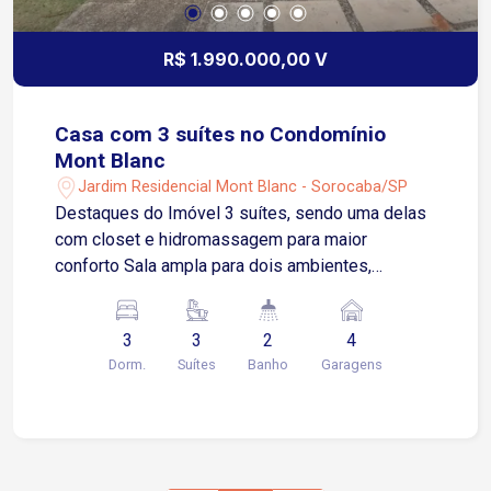
R$ 1.990.000,00 V
Casa com 3 suítes no Condomínio
Mont Blanc
Jardim Residencial Mont Blanc - Sorocaba/SP
Destaques do Imóvel 3 suítes, sendo uma delas
com closet e hidromassagem para maior
conforto Sala ampla para dois ambientes,
integrando elegância e praticidade Cozinha
arejada com armários planejados e despensa
3
3
2
4
Lavabo e banheiro externo 4 vagas de garagem,
Dorm.
Suítes
Banho
Garagens
sendo 2 cobertas Espaço gourmet com
churrasqueira, ideal para confraternizações
Piscina para lazer e relaxamento Localização No
condomínio Mont Blanc, com fácil acesso à
Rodovia Raposo Tavares e apenas minutos do