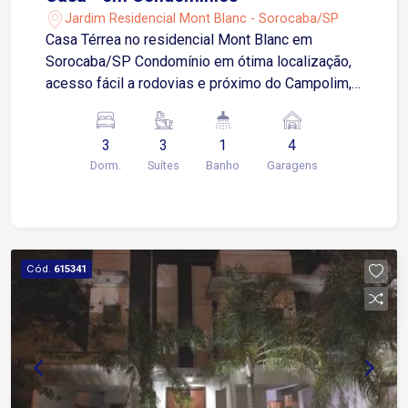
Jardim Residencial Mont Blanc - Sorocaba/SP
Casa Térrea no residencial Mont Blanc em
Sorocaba/SP Condomínio em ótima localização,
acesso fácil a rodovias e próximo do Campolim,
do shopping Iguatemi Esplanada, mercados, e
outros atrativos. 03 suítes, sendo 01 com closet
3
3
1
4
sala para 02 ambientes, com pé direito alto
Dorm.
Suítes
Banho
Garagens
cozinha estilo americana lavabo espaço gourmet,
churrasqueira, quintal 04 vagas de garagem,
sendo 02 cobertas preparação para ar-
condicionado aquecedor solar
Cód.
615341