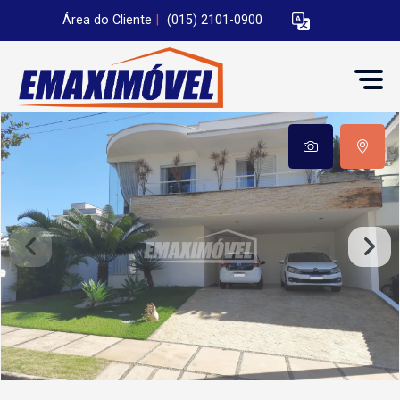
Área do Cliente
|
(015) 2101-0900