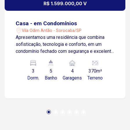
R$ 1.599.000,00 V
Casa - em Condomínios
Vila Odim Antão - Sorocaba/SP
Apresentamos uma residência que combina
sofisticação, tecnologia e conforto, em um
condomínio fechado com segurança e excelente
padrão construtivo. Com 220 m² de área
construída em um terreno de 370 m², o imóvel
3
5
4
370m²
foi projetado para oferecer uma experiência
Dorm.
Banho
Garagens
Terreno
completa de moradia, unindo amplitude,
funcionalidade e lazer privativo. Distribuição
dos Ambientes 3 suítes, sendo: Suíte master
com banheira e closet de 15 m² 2 suítes
adicionais confortáveis Escritório independente,
com acesso pela garagem e pela casa Sala
ampla com pé-direito duplo, proporcionando
imponência e iluminação natural Cozinha