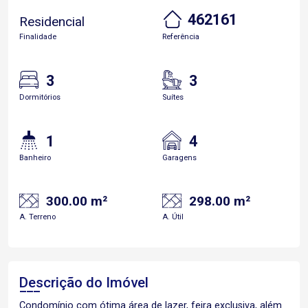
462161
Residencial
Finalidade
Referência
3
3
Dormitórios
Suítes
1
4
Banheiro
Garagens
300.00 m²
298.00 m²
A. Terreno
A. Útil
Descrição do Imóvel
Condomínio com ótima área de lazer, feira exclusiva, além