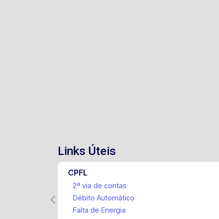
Links Úteis
CPFL
2ª via de contas
Débito Automático
Falta de Energia