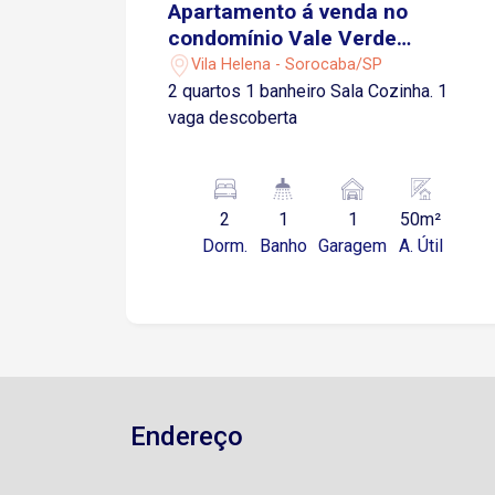
Apartamento á venda no
condomínio Vale Verde
Ipanema - Sorocaba/SP
Vila Helena - Sorocaba/SP
2 quartos 1 banheiro Sala Cozinha. 1
vaga descoberta
2
1
1
50m²
Dorm.
Banho
Garagem
A. Útil
Endereço