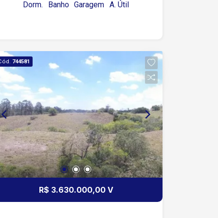
Dorm.
Banho
Garagem
A. Útil
Portão garagem facial Água e gás
encanados Apto: Ar cond smart 12 mil
BTU TV smart 50? Geladeira Filtro
Microondas Fogão Sofá chaise Cama
casal com box baú
Cód.
744581
R$ 3.630.000,00 V