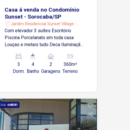
Casa á venda no Condomínio
Sunset - Sorocaba/SP
Jardim Residencial Sunset Village -
Sorocaba/SP
Com elevador 3 suítes Escritório
Piscina Porcelanato em toda casa
Louças e metais tudo Deca Iluminação
com projeto luminotécnico
Impermeabilização total da casa com
3
4
2
360m²
laudo Telhado em estrutura metalica
Dorm.
Banho
Garagens
Terreno
Esquadrias de alumínio Golden Piscina
com pastilha Casa com sistema de
aquecimento solar
Cód.
648581