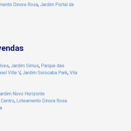
mento Dinora Rosa
,
Jardim Portal da
vendas
lves
,
Jardim Simus
,
Parque das
el Ville V
,
Jardim Sorocaba Park
,
Vila
ardim Novo Horizonte
,
Centro
,
Loteamento Dinora Rosa
a