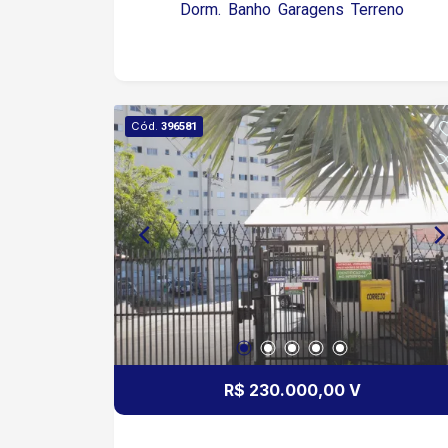
Dorm.
Banho
Garagens
Terreno
construir outra ou kitnets.
Cód.
396581
R$ 230.000,00 V