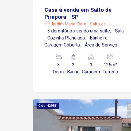
Casa á venda em Salto de
Pirapora - SP
Jardim Maria Clara - Salto de
Pirapora/SP
- 3 dormitórios sendo uma suíte; - Sala;
- Cozinha Planejada; - Banheiro; -
Garagem Coberta; - Área de Serviço
coberta
3
2
1
125m²
Dorm.
Banho
Garagem
Terreno
Cód.
429581