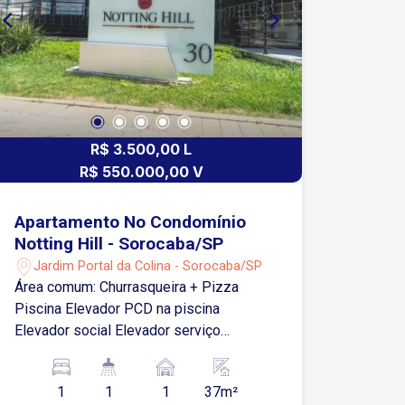
R$ 3.500,00 L
R$ 550.000,00 V
Apartamento No Condomínio
Notting Hill - Sorocaba/SP
Jardim Portal da Colina - Sorocaba/SP
Área comum: Churrasqueira + Pizza
Piscina Elevador PCD na piscina
Elevador social Elevador serviço
Recepção 24h Academia Salão festa
(ótimo) Área leitura Jogos Vários
1
1
1
37m²
banheiros comuns Portaria 24hrs