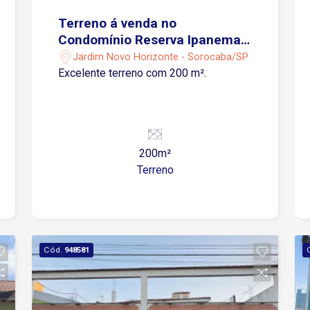
Terreno á venda no
Condomínio Reserva Ipanema -
Sorocaba/SP
Jardim Novo Horizonte - Sorocaba/SP
Excelente terreno com 200 m².
200m²
Terreno
Cód.
948581