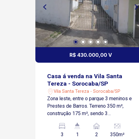
R$ 430.000,00 V
Casa á venda na Vila Santa
Tereza - Sorocaba/SP
Vila Santa Tereza - Sorocaba/SP
Zona leste, entre o parque 3 meninos e
Prestes de Barros. Terreno 350 m²,
construção 175 m², sendo 3
dormitórios, banheiro, cozinha e sala.
Obs: reforma. Valor 400 mil livre de
3
1
2
350m²
comissão. Ótimo para reformar,