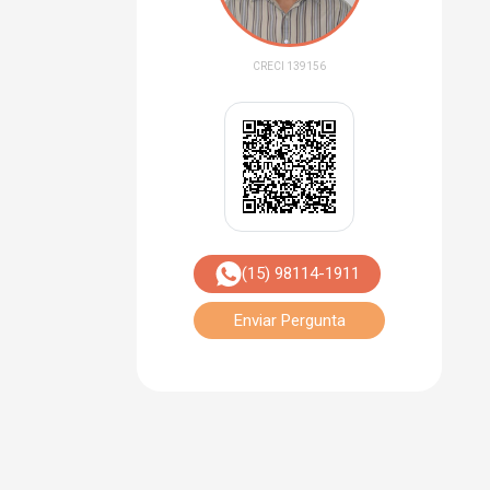
CRECI 139156
(15) 98114-1911
Enviar Pergunta