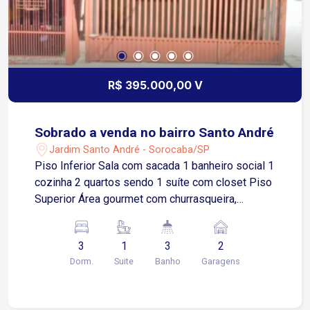
R$ 395.000,00 V
Sobrado a venda no bairro Santo André
Jardim Santo André - Sorocaba/SP
Piso Inferior Sala com sacada 1 banheiro social 1
cozinha 2 quartos sendo 1 suíte com closet Piso
Superior Área gourmet com churrasqueira,
cozinha, lavanderia 1 quarto medindo 4x4 1
banheiro Garagem e Acessos Garagem coberta
3
1
3
2
para dois carros Portão com controle remoto
Dorm.
Suite
Banho
Garagens