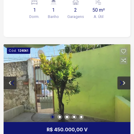
1
1
2
50 m²
Dorm.
Banho
Garagens
A. Útil
Cód.
124061
R$ 450.000,00 V