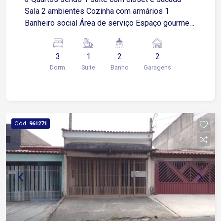
Sala 2 ambientes Cozinha com armários 1
Banheiro social Área de serviço Espaço gourmet
com churrasqueira 2 Vagas de garagens cobertas
Localização: Fácil acesso á Av Itavuvu e ao
3
1
2
2
Shopping Cidade, próximo a supermercados,
Dorm.
Suite
Banho
Garagens
restaurantes, farmácias, academia e comércios
em geral
Cód.
961271