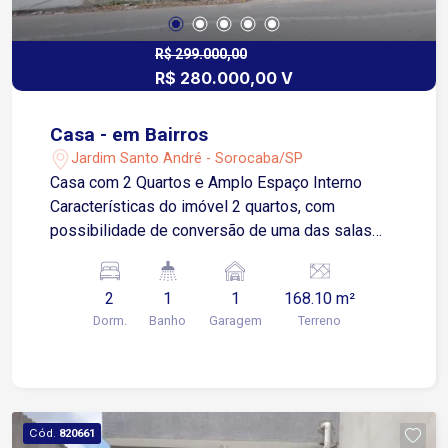
R$ 299.000,00
R$ 280.000,00 V
Casa - em Bairros
Jardim Santo André - Sorocaba/SP
Casa com 2 Quartos e Amplo Espaço Interno
Características do imóvel 2 quartos, com
possibilidade de conversão de uma das salas
em um 3º quarto Sala espaçosa Cozinha ampla
Banheiro Área de serviço Diferenciais Ambientes
2
1
1
168.10 m²
bem distribuídos, proporcionando conforto e
Dorm.
Banho
Garagem
Terreno
praticidade Localização Rua tranquila, próxima à
Vila Mineirão Fácil acesso ao centro de Sorocaba
e à Zona Industrial Região com infraestrutura
completa
Cód.
820661