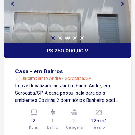
R$ 250.000,00 V
Casa - em Bairros
Jardim Santo André - Sorocaba/SP
Imóvel localizado no Jardim Santo André, em
Sorocaba/SP A casa possui sala para dois
ambientes Cozinha 2 dormitórios Banheiro social
Area de serviço 2 vagas de garagem cobertas O
bairro Jardim Rodrigo fica próximo a diversas
2
1
2
125 m²
opções de comércio e serviços, como
Dorm.
Banho
Garagens
Terreno
supermercados, escolas, farmácias e muito mais.