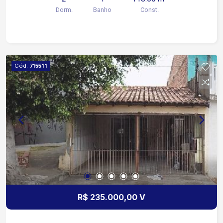
Dorm.
Banho
Const.
Cód.
715511
R$ 235.000,00 V