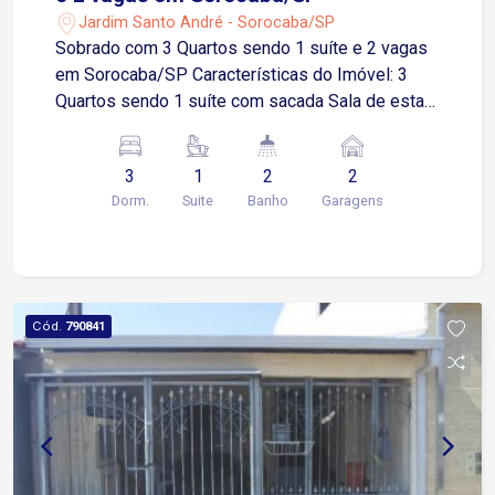
Jardim Santo André - Sorocaba/SP
Sobrado com 3 Quartos sendo 1 suíte e 2 vagas
em Sorocaba/SP Características do Imóvel: 3
Quartos sendo 1 suíte com sacada Sala de estar
Cozinha ampla com armários planejados 1
Banheiro social Área de serviço 2 vagas de
3
1
2
2
garagem com portão eletrônico Localização
Dorm.
Suite
Banho
Garagens
Privilegiada: Próximo a diversos restaurantes,
escolas, comércios e serviços Fácil acesso ao
transporte público A poucos minutos da Av. Dr.
Ulysses Guimarães
Cód.
790841