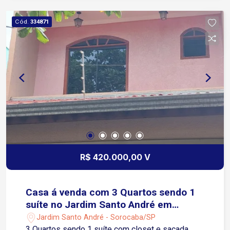
Cód.
334871
R$ 420.000,00 V
Casa á venda com 3 Quartos sendo 1
suíte no Jardim Santo André em
Sorocaba-SP
Jardim Santo André - Sorocaba/SP
3 Quartos sendo 1 suíte com closet e sacada