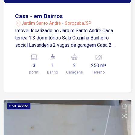
Casa - em Bairros
Jardim Santo André - Sorocaba/SP
Imóvel localizado no Jardim Santo André Casa
térrea 1 3 dormitórios Sala Cozinha Banheiro
social Lavanderia 2 vagas de garagem Casa 2
Sobrado com 137 m² de construção 3
dormitórios Sala de estar Cozinha 2 banheiros
3
1
2
250 m²
Lavanderia Garagem para 2 carros
Dorm.
Banho
Garagens
Terreno
Cód.
422951