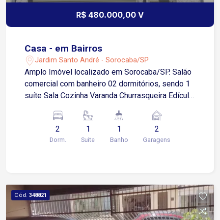
R$ 480.000,00 V
Casa - em Bairros
Jardim Santo André - Sorocaba/SP
Amplo Imóvel localizado em Sorocaba/SP. Salão
comercial com banheiro 02 dormitórios, sendo 1
suíte Sala Cozinha Varanda Churrasqueira Edícula
com: Dormitório Banheiro Cozinha Estuda
Proposta.
2
1
1
2
Dorm.
Suite
Banho
Garagens
Cód.
348821