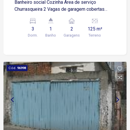
Banheiro social Cozinha Área de serviço
Churrasqueira 2 Vagas de garagem cobertas
Estuda permuta!
3
1
2
125 m²
Dorm.
Banho
Garagens
Terreno
Cód.
96998