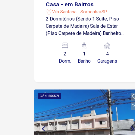
Casa - em Bairros
Vila Santana - Sorocaba/SP
2 Dormitórios (Sendo 1 Suíte, Piso
Carpete de Madeira) Sala de Estar
(Piso Carpete de Madeira) Banheiro
Social (Piso Frio) Cozinha (Com
Azulejo, Armários, Piso Frio) Lavanderia
2
1
4
(Piso Frio) 4 Vagas Cobertas na
Dorm.
Banho
Garagens
Garagem Proprietário Estuda fazer
Permuta em Apartamento de valor até
300 mil
Cód.
550571