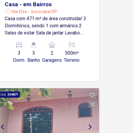
Casa - em Bairros
Vila Elza - Sorocaba/SP
Casa com 471 m² de área construída! 3
Dormitórios, sendo 1 com armários 2
Salas de estar Sala de jantar Lavabo
Copa 2 Cozinhas 3 Banheiro sociais
Área de serviço Lavanderia 2 Vagas de
3
3
2
500m²
garagem cobertas * Ótimo terreno, com
Dorm.
Banho
Garagens
Terreno
possibilidade para construção de
prédio!
Cód.
334871