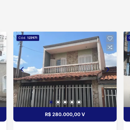
Cód.
123971
R$ 280.000,00 V