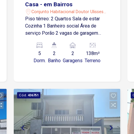
Casa - em Bairros
Conjunto Habitacional Doutor Ulisses
Guimarães - Sorocaba/SP
Piso térreo: 2 Quartos Sala de estar
Cozinha 1 Banheiro social Área de
serviço Porão 2 vagas de garagem
cobertas Piso superior: 3 Quartos Sala
com sacada 1 Banheiro social
5
2
2
138m²
Localização: Próximo a supermercados,
Dorm.
Banho
Garagens
Terreno
padaria, restaurantes, escola e
comércios em geral
Cód.
436751