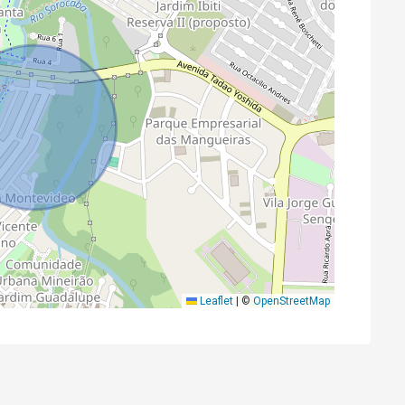
Leaflet
|
©
OpenStreetMap