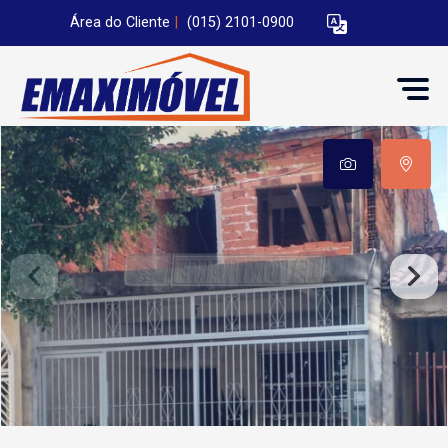
Área do Cliente
|
(015) 2101-0900