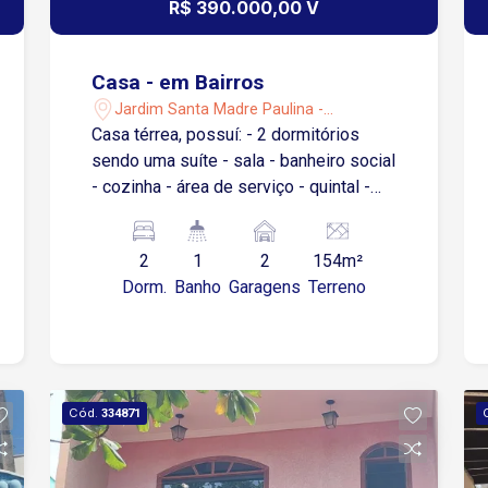
R$ 390.000,00 V
Casa - em Bairros
Jardim Santa Madre Paulina -
Sorocaba/SP
Casa térrea, possuí: - 2 dormitórios
sendo uma suíte - sala - banheiro social
- cozinha - área de serviço - quintal -
lavanderia - 2 vagas de garagem
cobertas
2
1
2
154m²
Dorm.
Banho
Garagens
Terreno
Cód.
334871