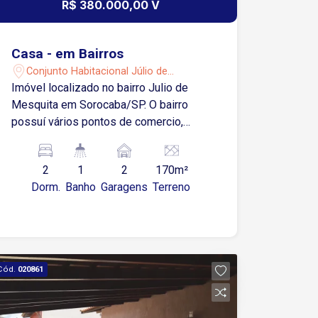
R$ 380.000,00 V
Casa - em Bairros
Conjunto Habitacional Júlio de
Mesquita Filho - Sorocaba/SP
Imóvel localizado no bairro Julio de
Mesquita em Sorocaba/SP. O bairro
possuí vários pontos de comercio,
igrejas, pronto socorro e escolas. 2
dormitórios, sendo 1 suíte Sala de
2
1
2
170m²
estar Cozinha com copa Área de
Dorm.
Banho
Garagens
Terreno
serviço Lavanderia 2 vagas de
garagem, sendo 1 descoberta
Cód.
020861