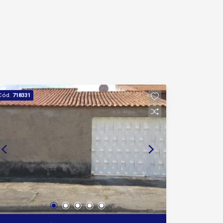
Cód.
718331