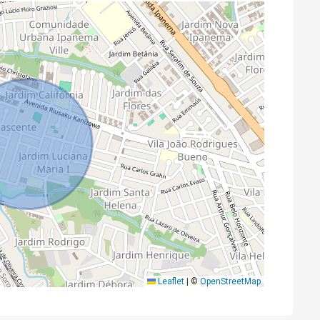
Leaflet
|
©
OpenStreetMap