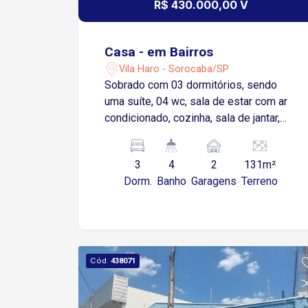
R$ 430.000,00 V
Casa - em Bairros
Vila Haro - Sorocaba/SP
Sobrado com 03 dormitórios, sendo
uma suíte, 04 wc, sala de estar com ar
condicionado, cozinha, sala de jantar,
lavanderia, espaço gourmet com 01 wc,
02 vagas de garagem coberta, portão
3
4
2
131m²
automático, 01 dormitório com sacada,
Dorm.
Banho
Garagens
Terreno
quarto (suíte) de casal com móveis
modulados, área construída de 250,00,
terreno 5,50 de frente total de
(130,87m²).
Cód.
438071