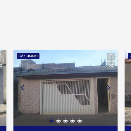
Cód.
450281