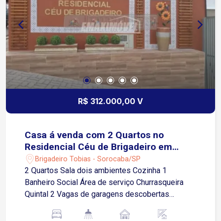
rápida e praticidade para a rotina Agende já sua
visita!
R$ 312.000,00 V
Casa á venda com 2 Quartos no
Residencial Céu de Brigadeiro em
Brigadeiro Tobias-SP
Brigadeiro Tobias - Sorocaba/SP
2 Quartos Sala dois ambientes Cozinha 1
Banheiro Social Área de serviço Churrasqueira
Quintal 2 Vagas de garagens descobertas
Próximo as principais vias do bairro, a comércios
diversos como mercados, farmácias, padarias,