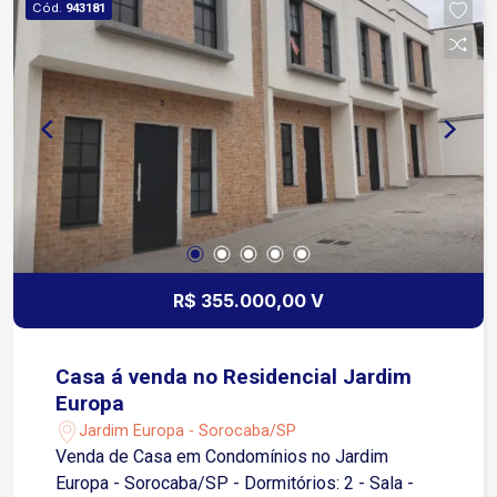
Cód.
943181
Waldomiro Corrêa de Camargo (SP-79) 10 a 15
min da Rodovia Castelo Branco 10 min da Av.
Paraná (zona industrial e comercial) 15 a 20 min
do Centro de Sorocaba Próximo a mercados,
farmácias, escolas, padarias e linhas de ônibus
da região Região tranquila, ideal para quem busca
praticidade no dia a dia e deslocamento rápido
para outras áreas da cidade. Entre em contato
para mais informações e agende sua visita!
R$ 355.000,00 V
Casa á venda no Residencial Jardim
Europa
Jardim Europa - Sorocaba/SP
Venda de Casa em Condomínios no Jardim
Europa - Sorocaba/SP - Dormitórios: 2 - Sala -