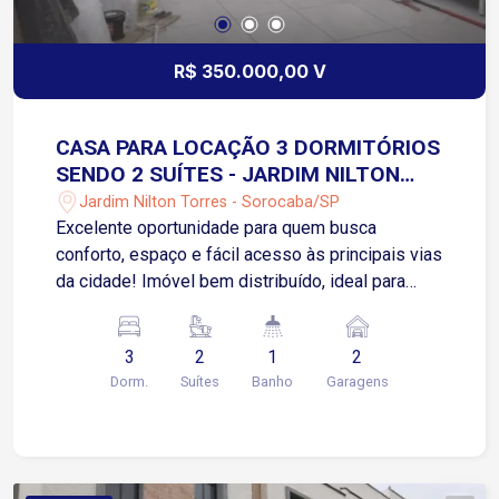
supermercados, escolas, farmácias e comércios
variados, facilitando a rotina dos moradores.
R$ 350.000,00 V
CASA PARA LOCAÇÃO 3 DORMITÓRIOS
SENDO 2 SUÍTES - JARDIM NILTON
TORRES - SOROCABA/SP
Jardim Nilton Torres - Sorocaba/SP
Excelente oportunidade para quem busca
conforto, espaço e fácil acesso às principais vias
da cidade! Imóvel bem distribuído, ideal para
moradia familiar, localizado em bairro residencial
com comércio e serviços próximos.
3
2
1
2
Características do imóvel: 125 m² de área útil 3
Dorm.
Suítes
Banho
Garagens
dormitórios, sendo 2 suítes Sala de estar e sala
de jantar Cozinha 1 banheiro social Área de
serviço 2 vagas de garagem cobertas Área
Gourmet com churrasqueira Acessos e pontos de
referência (aproximados): 5 a 8 min da Rodovia