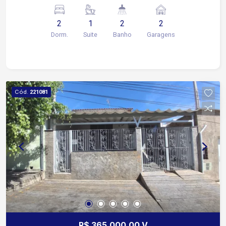
cobertas
2
1
2
2
Dorm.
Suite
Banho
Garagens
Cód.
221081
R$ 365.000,00 V