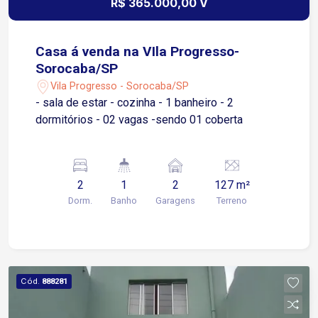
R$ 365.000,00 V
Casa á venda na VIla Progresso-
Sorocaba/SP
Vila Progresso - Sorocaba/SP
- sala de estar - cozinha - 1 banheiro - 2
dormitórios - 02 vagas -sendo 01 coberta
2
1
2
127 m²
Dorm.
Banho
Garagens
Terreno
Cód.
888281