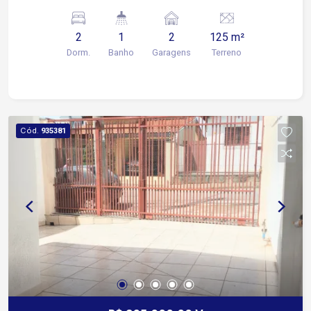
para churrasqueira Garagem para 2 carros
2
1
2
125 m²
Dorm.
Banho
Garagens
Terreno
Cód.
935381