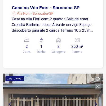
Casa na Vila Fiori - Sorocaba SP
Vila Fiori - Sorocaba/SP
Casa na Vila Fiori com: 2 quartos Sala de estar
Cozinha Banheiro social Área de serviço Espaço
descoberto para até 2 carros Terreno 10 x 25 m
Duas casas pequenas nos fundos com entrada
água e luz independentes Casa principal da foto
2
1
2
250 m²
com 90m² 2 casas pequenas no fundo com
Dorm.
Banho
Garagens
Terreno
entrada independente no total 76m² Opção ideal
para renda extra com aluguel ou uso familiar A 4
minutos da Rua Paes de Linhares importante via
do bairro com acesso rápido a mercados
padarias lojas e serviços essenciais A 4 minutos
Cód.
774971
da Avenida Itavuvu um dos maiores corredores
comerciais da cidade reunindo shoppings
grandes redes varejistas bancos restaurantes e
acesso ao transporte público A 7 minutos da
Avenida Ipanema via estratégica que conecta