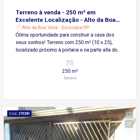
Terreno à venda - 250 m² em
Excelente Localização - Alto da Boa
Vista - Sorocaba/SP
Alto da Boa Vista - Sorocaba/SP
Ótima oportunidade para construir a casa dos
seus sonhos! Terreno com 250 m² (10 x 25),
localizado próximo à portaria e na parte alta do
condomínio, proporcionando exuberante vista
para a mata e muito contato com a natureza. O
250 m²
condomínio conta com casa sede e ampla área
Terreno
verde, oferecendo tranquilidade, segurança e
qualidade de vida. Localização estratégica,
próxima ao Parque Natural Chico Mendes, além
de fácil acesso a comércios e serviços como
FATEC, Pão de Açúcar, Oba Hortifruti e Colégio
Cód.
273281
SER. A região possui fácil acesso às principais
rodovias, tanto no sentido interior quanto capital,
tornando o deslocamento prático no dia a dia.
Região em constante crescimento e de rápida