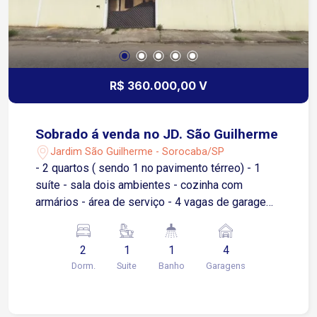
R$ 360.000,00 V
Sobrado á venda no JD. São Guilherme
Jardim São Guilherme - Sorocaba/SP
- 2 quartos ( sendo 1 no pavimento térreo) - 1
suíte - sala dois ambientes - cozinha com
armários - área de serviço - 4 vagas de garagem
O Bairro São Guilherme fica próximo a diversos
pontos comerciais como: supermercados,
2
1
1
4
farmácias, lojas, pet shop, sorveteria e etc...
Dorm.
Suite
Banho
Garagens