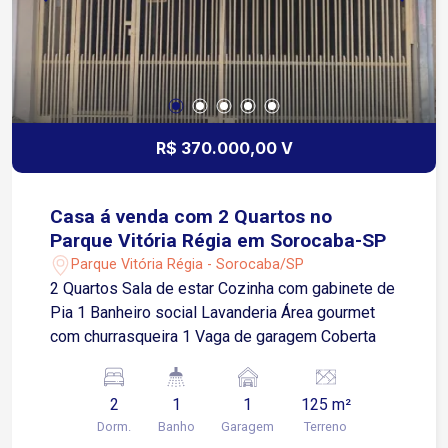
rapidamente ao centro e à zona norte oferecendo
conveniências e mobilidade A 5 minutos da
Avenida José Joaquim de Lacerda rota
alternativa para deslocamento rápido a outros
bairros e acesso facilitado a serviços e
comércios da região
R$ 370.000,00 V
Casa á venda com 2 Quartos no
Parque Vitória Régia em Sorocaba-SP
Parque Vitória Régia - Sorocaba/SP
2 Quartos Sala de estar Cozinha com gabinete de
Pia 1 Banheiro social Lavanderia Área gourmet
com churrasqueira 1 Vaga de garagem Coberta
2
1
1
125 m²
Dorm.
Banho
Garagem
Terreno