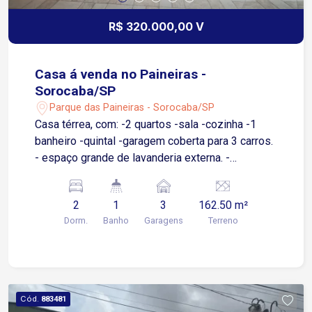
R$ 320.000,00 V
Casa á venda no Paineiras -
Sorocaba/SP
Parque das Paineiras - Sorocaba/SP
Casa térrea, com: -2 quartos -sala -cozinha -1
banheiro -quintal -garagem coberta para 3 carros.
- espaço grande de lavanderia externa. -
churrasqueira - área de serviço com banheiro
2
1
3
162.50 m²
Dorm.
Banho
Garagens
Terreno
Cód.
883481