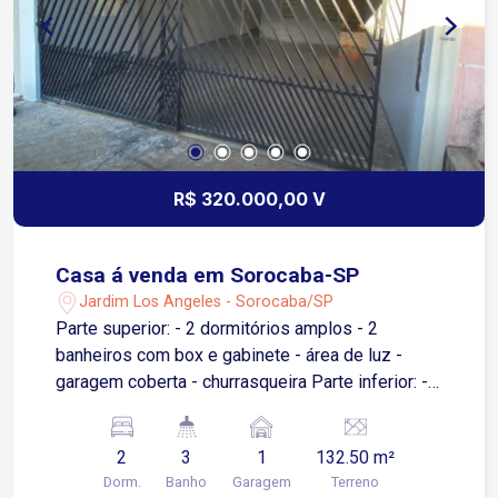
valorização. Ideal para quem busca segurança,
natureza e excelente localização para morar ou
investir.
R$ 320.000,00 V
Casa á venda em Sorocaba-SP
Jardim Los Angeles - Sorocaba/SP
Parte superior: - 2 dormitórios amplos - 2
banheiros com box e gabinete - área de luz -
garagem coberta - churrasqueira Parte inferior: -
Cozinha ampla. - Lavanderia - Banheiro com box -
Dispensa - Quintal.
2
3
1
132.50 m²
Dorm.
Banho
Garagem
Terreno