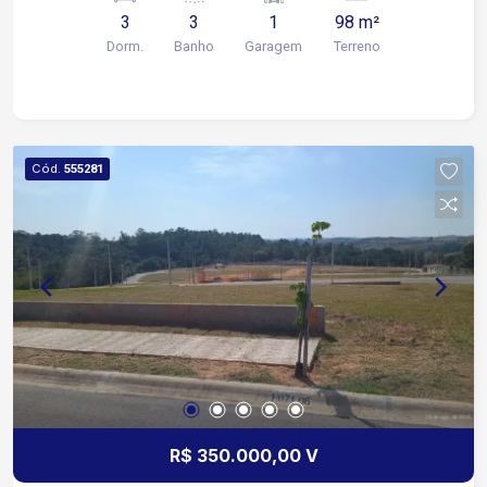
escritório, área de luz.
3
3
1
98 m²
Dorm.
Banho
Garagem
Terreno
Cód.
555281
R$ 350.000,00 V