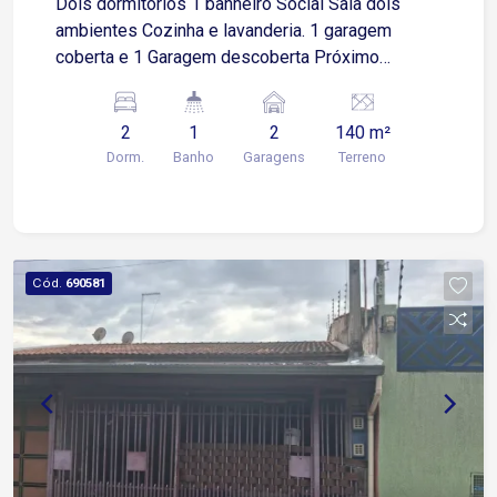
Dois dormitórios 1 banheiro Social Sala dois
ambientes Cozinha e lavanderia. 1 garagem
coberta e 1 Garagem descoberta Próximo
escolas e supermercados.
2
1
2
140 m²
Dorm.
Banho
Garagens
Terreno
Cód.
690581