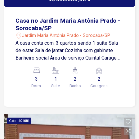
Casa no Jardim Maria Antônia Prado -
Sorocaba/SP
Jardim Maria Antônia Prado - Sorocaba/SP
A casa conta com: 3 quartos sendo 1 suíte Sala
de estar Sala de jantar Cozinha com gabinete
Banheiro social Área de serviço Quintal Garagem
coberta para 2 carros Localizada no Jardim Maria
Antônia Prado, em uma região estratégica da
3
1
2
2
Zona Norte de Sorocaba Apenas 2 minutos da
Dorm.
Suite
Banho
Garagens
Avenida Itavuvu, uma das principais avenidas da
cidade, com ampla variedade de comércios,
supermercados, farmácias, escolas, restaurantes
e serviços 4 minutos do Shopping Cidade
Sorocaba 3 minutos da Rua Atanázio Soares 7
Cód.
401081
minutos da Rua Paes de Linhares e 8 minutos da
Avenida Dom Aguirre, proporcionando mobilidade