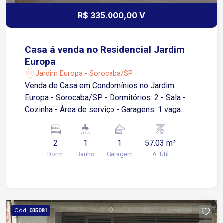
R$ 335.000,00 V
Casa á venda no Residencial Jardim
Europa
Jardim Europa - Sorocaba/SP
Venda de Casa em Condomínios no Jardim
Europa - Sorocaba/SP - Dormitórios: 2 - Sala -
Cozinha - Área de serviço - Garagens: 1 vaga
descoberta Esta é uma excelente oportunidade
para quem busca um lar em um dos bairros mais
2
1
1
57.03 m²
tranquilos e valorizados de Sorocaba. A casa
Dorm.
Banho
Garagem
A. Útil
possui um layout funcional, ideal para famílias ou
para quem deseja um espaço aconchegante. Para
mais informações ou agendar uma visita, entre
em contato. Não perca essa chance!
Cód.
035081