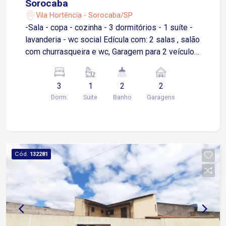
Sorocaba
Vila Hortência - Sorocaba/SP
-Sala - copa - cozinha - 3 dormitórios - 1 suíte -
lavanderia - wc social Edícula com: 2 salas , salão
com churrasqueira e wc, Garagem para 2 veículos
cobertas
3
1
2
2
Dorm.
Suite
Banho
Garagens
Cód.
132281