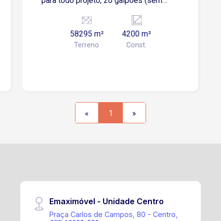
para todo projeto, 20 galpões (sem
utilização de sprinkers) . Totalizando
27.500m², também há aprovação total
58295 m²
4200 m²
do projeto de elétrica. Junto à
Terreno
Const.
Prefeitura são 6 galpões aprovados,
totalizando 7.898,15m. Sendo módulos
de 1.275 m² com 3 docas cada,
podendo ser unificado e consolo para
ponte até 10 toneladas sendo 4.200 m²
(Podendo chegar a 27.500 m² com
«
1
»
ampliação do projeto já existente) Pé
direito 13,30m Capacidade de
armazenamento de 5.600 posições
com pallets pbr Todos os projetos
estão aprovados Prazo para conclusão
da obra de 75 dias após o contrato
fechado!
Emaximóvel - Unidade Centro
Praça Carlos de Campos, 80 - Centro,