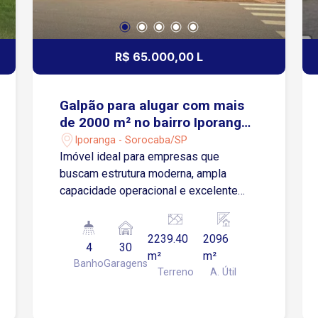
R$ 65.000,00 L
Galpão para alugar com mais
de 2000 m² no bairro Iporanga
em Sorocaba/SP
Iporanga - Sorocaba/SP
Imóvel ideal para empresas que
buscam estrutura moderna, ampla
capacidade operacional e excelente
padrão construtivo, pronto para
indústrias, centros logísticos ou
2239.40
2096
operações de grande porte. Área do
4
30
m²
m²
imóvel: 2.096 m² de área construída
Banho
Garagens
Terreno
A. Útil
1.300 m² de piso livre (área fabril) 66
m² de recepção no térreo 730 m² de
área administrativa (1º e 2º