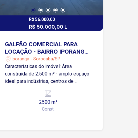
R$ 56.000,00
R$ 50.000,00 L
GALPÃO COMERCIAL PARA
LOCAÇÃO - BAIRRO IPORANGA
- SOROCABA/SP
Iporanga - Sorocaba/SP
Características do imóvel: Área
construída de 2.500 m² - amplo espaço
ideal para indústrias, centros de
distribuição e operações logísticas.
Pé-direito de 11 metros,
2500 m²
proporcionando maior capacidade de
Const.
armazenagem vertical e instalação de
equipamentos de grande porte. Piso
industrial de alta resistência, projetado
para suportar movimentação intensa de