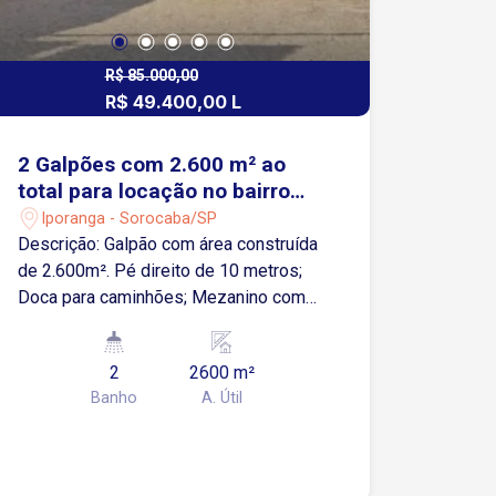
R$ 85.000,00
R$ 49.400,00 L
2 Galpões com 2.600 m² ao
total para locação no bairro
Iporanga - Sorocaba/SP
Iporanga - Sorocaba/SP
Descrição: Galpão com área construída
de 2.600m². Pé direito de 10 metros;
Doca para caminhões; Mezanino com
escritórios/salas e Wc; vestiários;
Copa; Refeitório 150 kva de energia (75
2
2600 m²
kva cada galpão) Possibilidade de
Banho
A. Útil
implantação de posto primário pelo
cliente Localização privilegiada, com
fácil acesso à Rodovia Senador José
Ermírio de Moraes, facilitando a