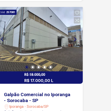
logística e distribuição. Infraestrutura
ideal para centros de distribuição,
Cód.
257081
indústrias, transportadoras ou
empresas de grande porte. Agende sua
visita!
R$ 18.000,00
R$ 17.000,00 L
Galpão Comercial no Iporanga
- Sorocaba - SP
Iporanga - Sorocaba/SP