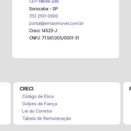
CEP:
18035-230
Sorocaba - SP
(15) 2101-0900
portal@emaximovel.com.br
Creci: 14523-J
CNPJ: 71.561.005/0001-31
CRECI
Código de Ética
Golpes de Fiança
Lei do Corretor
Tabela de Remuneração