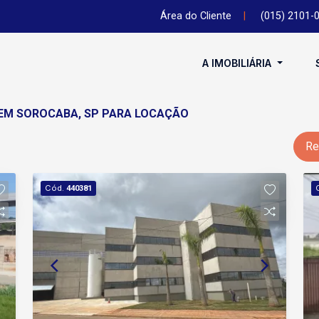
Área do Cliente
|
(015) 2101-
A IMOBILIÁRIA
 EM SOROCABA, SP PARA LOCAÇÃO
Re
Cód.
440381