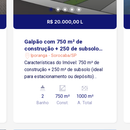
transporte de mercadorias e o
deslocamento de colaboradores.
R$ 20.000,00 L
Galpão com 750 m² de
construção + 250 de subsolo
no bairro Éden
Iporanga - Sorocaba/SP
Características do Imóvel: 750 m² de
construção + 250 m² de subsolo (ideal
para estacionamento ou depósito)
Estrutura preparada para ponte rolante
Pé direito de 8 metros Abastecimento
2
750 m²
1000 m²
de água pelo SAAE Esgoto por fossa
Banho
Const.
A. Total
séptica Doca lateral e portão principal
frontal para maior praticidade logística
Localização Situado no bairro Éden,
região industrial estratégica de