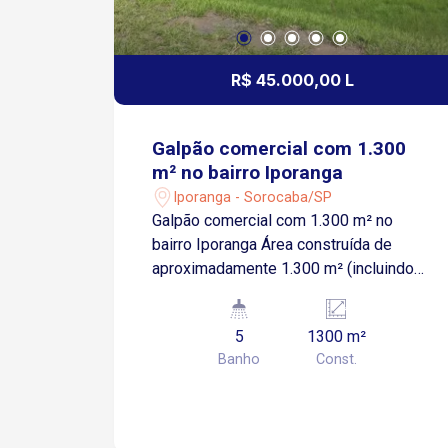
R$ 45.000,00 L
Galpão comercial com 1.300
m² no bairro Iporanga
Iporanga - Sorocaba/SP
Galpão comercial com 1.300 m² no
bairro Iporanga Área construída de
aproximadamente 1.300 m² (incluindo
mezanino e escritório) Pé direito alto
de 13,2 metros, ideal para operações
5
1300 m²
logísticas e industriais Estrutura com
Banho
Const.
capacidade de carga de até 6 toneladas
por m² 3 docas elevadas para carga e
descarga Energia trifásica com
capacidade de 75 Kva 5 banheiros