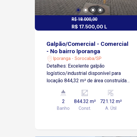
R$ 18.000,00
R$ 17.500,00 L
Galpão/Comercial - Comercial
- No bairro Iporanga
Iporanga - Sorocaba/SP
Detalhes: Excelente galpão
logístico/industrial disponível para
locação 844,32 m² de área construída
721,12 m² de área fabril, ideal para
operações de grande porte 123,2 m² de
2
844.32 m²
721.12 m²
área administrativa e vestiários Pé
Banho
Const.
A. Útil
direito de 10 metros, proporcionando
amplo espaço vertical Piso com
resistência de 6 toneladas/m² Doca no
mesmo nível do piso, facilitando o