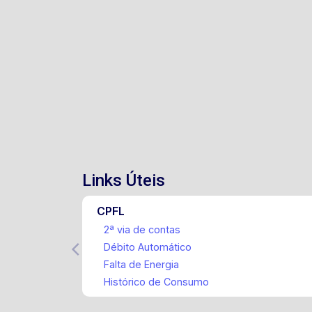
valorizados de Sorocaba, com fácil
acesso às principais rodovias como
Castelinho, Raposo Tavares e a
Rodovia Presidente Castelo Branco.
Pronto para ocupação. Entre em contato
e agende sua visita!
Links Úteis
CPFL
2ª via de contas
Débito Automático
Falta de Energia
Histórico de Consumo