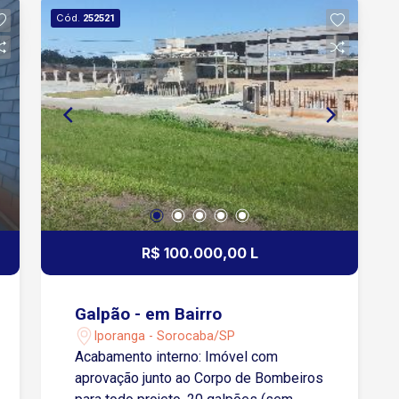
Sorocaba, o imóvel possui fácil acesso
Cód.
252521
a importantes vias da cidade: 3 minutos
da Avenida Independência 5 minutos da
Rodovia Castelo Branco 8 minutos da
Rodovia Raposo Tavares 15 minutos do
Centro de Sorocaba A região conta com
ampla infraestrutura de serviços,
transportadoras, indústrias,
restaurantes e comércios de apoio,
tornando o galpão ideal para empresas
que necessitam de logística eficiente e
rápida conexão às principais rodovias.
R$ 100.000,00 L
Galpão - em Bairro
Iporanga - Sorocaba/SP
Acabamento interno: Imóvel com
aprovação junto ao Corpo de Bombeiros