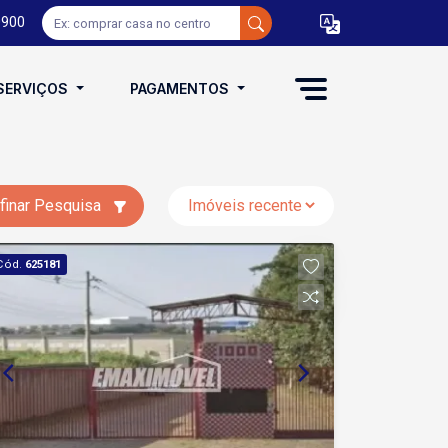
0900
SERVIÇOS
PAGAMENTOS
finar Pesquisa
Cód.
625181