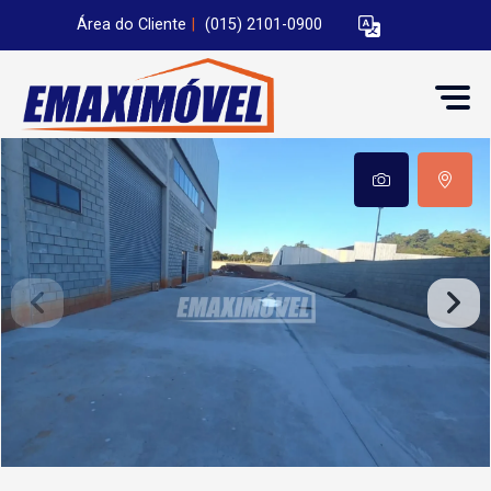
Área do Cliente
|
(015) 2101-0900