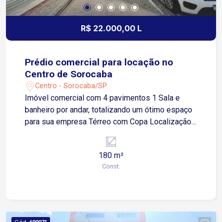
R$ 22.000,00 L
Prédio comercial para locação no
Centro de Sorocaba
Centro - Sorocaba/SP
Imóvel comercial com 4 pavimentos 1 Sala e
banheiro por andar, totalizando um ótimo espaço
para sua empresa Térreo com Copa Localização:
Centro de Sorocaba, em área privilegiada Fácil
acesso às Avenidas São Paulo, Afonso Vergueiro
180 m²
e Dom Aguirre Região com grande fluxo de
Const.
pessoas. Agende sua visita e venha conhecer
esse excelente imóvel!
Cód.