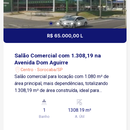
R$ 65.000,00 L
Salão Comercial com 1.308,19 na
Avenida Dom Aguirre
Centro - Sorocaba/SP
Salão comercial para locação com 1.080 m² de
área principal, mais dependências, totalizando
1.308,19 m² de área construída, ideal para
diversos tipos de atividade comercial ou
empresarial. O imóvel conta com: Cozinha Área
1
1308.19 m²
de serviço Banheiro social Estacionamento para
Banho
A. Útil
clientes Localizado em uma das principais
avenidas de Sorocaba, em região de alto fluxo de