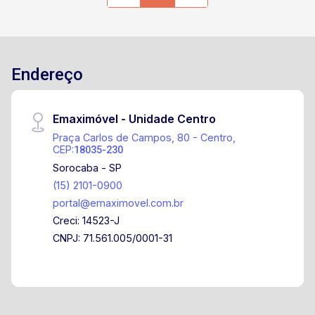
contato para mais informações ou para agendar
uma visita!
Endereço
Emaximóvel - Unidade Centro
Praça Carlos de Campos, 80 - Centro,
CEP:
18035-230
Sorocaba - SP
(15) 2101-0900
portal@emaximovel.com.br
Creci: 14523-J
CNPJ: 71.561.005/0001-31