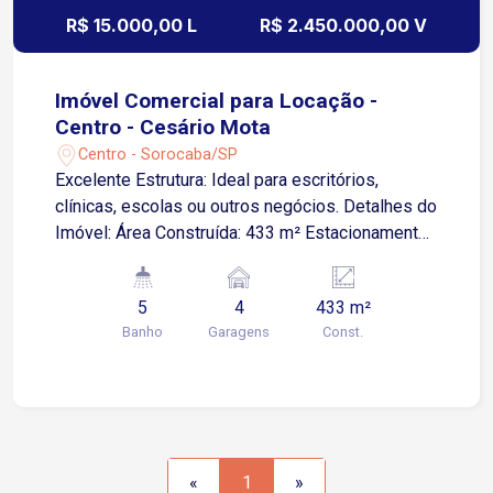
R$ 15.000,00 L
R$ 2.450.000,00 V
Imóvel Comercial para Locação -
Centro - Cesário Mota
Centro - Sorocaba/SP
Excelente Estrutura: Ideal para escritórios,
clínicas, escolas ou outros negócios. Detalhes do
Imóvel: Área Construída: 433 m² Estacionamento:
Acesso pela Rua Prof. Toledo, com vagas para
veículos e motos. Distribuição dos Espaços:
5
4
433 m²
Pavimento Principal (Frente para a Rua Cesário
Banho
Garagens
Const.
Mota): Recepção ampla 02 Salas de Reuniões 04
Sanitários 01 Copa Área de Luz Pavimento
Superior: 05 Salas de Reuniões 03 Sanitários
Localização Premium: Na esquina da Rua Cesário
Mota, ao lado do Colégio Padilha e próximo à
Praça Frei Baraúna (Fórum Velho). Entre em
«
1
»