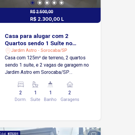
R$ 2.500,00
R$ 2.300,00 L
Casa para alugar com 2
Quartos sendo 1 Suíte no
Jardim Astro em Sorocaba/SP
Jardim Astro - Sorocaba/SP
Casa com 125m² de terreno, 2 quartos
sendo 1 suíte, e 2 vagas de garagem no
Jardim Astro em Sorocaba/SP
Descrição: 2 dormitórios, sendo 1 suíte
Sala de estar Banheiro social Cozinha
2
1
1
2
Lavanderia 2 vagas de garagem, sendo
Dorm.
Suite
Banho
Garagens
1 descoberta Localização: A poucos
metros da Avenida São Paulo
Aproximadamente 500 metros da
Churrascaria Boi na Brasa Cerca de 600
metros da Rodovia Raposo Tavares A 3
Cód.
872231