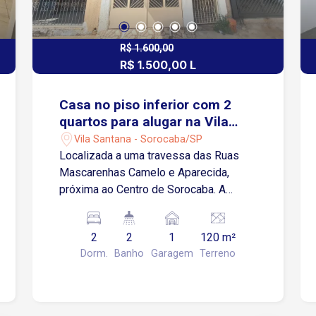
R$ 1.600,00
R$ 1.500,00 L
Casa no piso inferior com 2
quartos para alugar na Vila
Santana em Sorocaba/SP
Vila Santana - Sorocaba/SP
Localizada a uma travessa das Ruas
Mascarenhas Camelo e Aparecida,
próxima ao Centro de Sorocaba. A
região oferece ampla infraestrutura,
com shopping, escolas,
2
2
1
120 m²
supermercados, farmácias,
Dorm.
Banho
Garagem
Terreno
restaurantes e diversos comércios e
serviços, proporcionando mais
comodidade para o dia a dia. Sobre o
imóvel: Casa localizado no piso inferior