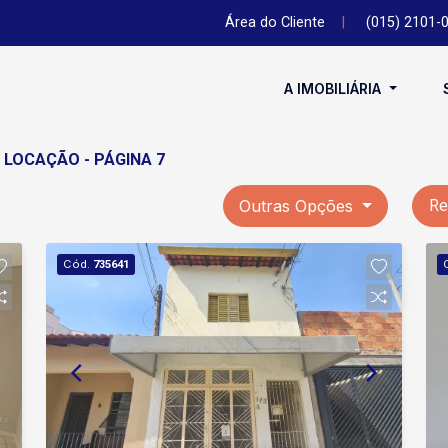
Área do Cliente
|
(015) 2101-
A IMOBILIÁRIA
 LOCAÇÃO - PÁGINA 7
Outras Opções
Re
Cód.
735641