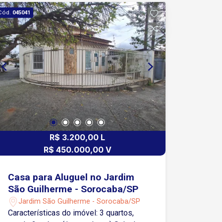
Terminal Santo Antônio e região central
Cód.
045041
3 minutos da Avenida Dom Aguirre e
Avenida São Paulo garantindo
mobilidade para as zonas norte leste e
industrial Região com grande fluxo de
pedestres e veículos ampla oferta de
comércios bancos farmácias
restaurantes linhas de ônibus e fácil
estacionamento na proximidade
R$ 3.200,00 L
R$ 450.000,00 V
Casa para Aluguel no Jardim
São Guilherme - Sorocaba/SP
Jardim São Guilherme - Sorocaba/SP
Características do imóvel: 3 quartos,