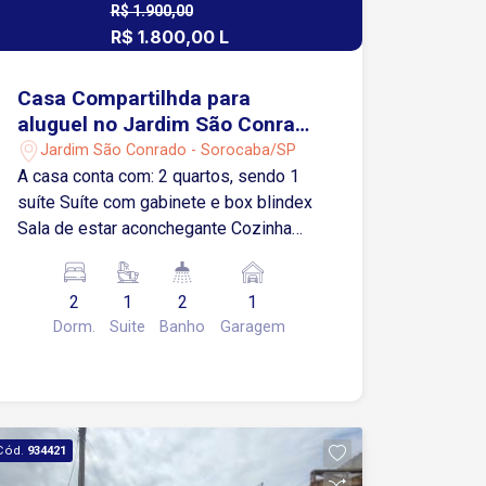
R$ 1.900,00
R$ 1.800,00 L
Casa Compartilhda para
aluguel no Jardim São Conrado
- Sorocaba/SP
Jardim São Conrado - Sorocaba/SP
A casa conta com: 2 quartos, sendo 1
suíte Suíte com gabinete e box blindex
Sala de estar aconchegante Cozinha
com gabinete Banheiro social com box
acrílico Área de serviço Terraço
2
1
2
1
privativo 1 vaga de garagem coberta
Dorm.
Suite
Banho
Garagem
Próximo ao Assaí Atacadista, Tauste e
Cobasi Fácil acesso à Avenida Itavuvu
Região com ampla oferta de comércios,
serviços, escolas e transporte público
Localização estratégica em uma das
Cód.
934421
áreas que mais se desenvolvem em