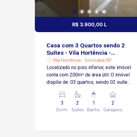
R$ 3.900,00 L
Casa com 3 Quartos sendo 2
Suítes - Vila Hortência -
Sorocaba/SP
Vila Hortência - Sorocaba/SP
Localizado no piso inferior, este imóvel
conta com 200m² de área útil. O imóvel
dispõe de: 03 quartos, sendo 02 suítes
com box em vidro Sala de estar ampla
Sala de jantar Cozinha com armários
3
2
1
2
Escritório Lavabo Garagem descoberta
Dorm.
Suítes
Banho
Garagens
para 02 carros Localizado na Vila
Hortência, em uma região tradicional e
valorizada de Sorocaba, com fácil
acesso às principais vias da cidade.