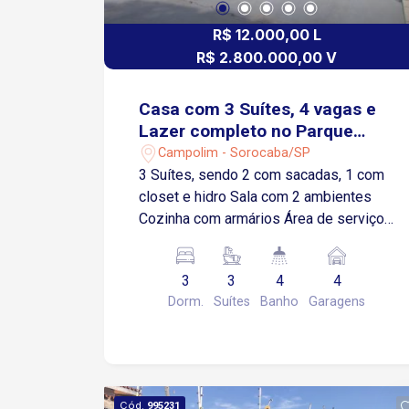
academias, restaurantes e diversos
R$ 12.000,00 L
comércios e serviços
R$ 2.800.000,00 V
Casa com 3 Suítes, 4 vagas e
Lazer completo no Parque
Campolim!
Campolim - Sorocaba/SP
3 Suítes, sendo 2 com sacadas, 1 com
closet e hidro Sala com 2 ambientes
Cozinha com armários Área de serviço
4 vagas de garagem, sendo 2 cobertas
Condomínio Tivoli Park: Portaria 24
3
3
4
4
horas Ronda motorizada Ampla área
Dorm.
Suítes
Banho
Garagens
verde Quadra de tênis Quadra de
futebol Quadra de basquete Lago
piscoso Ambiente seguro e tranquilo
para toda a família Localização
Privilegiada Fácil acesso à Rod.
Cód.
995231