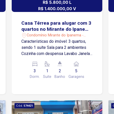
R$ 5.800,00 L
R$ 1.400.000,00 V
Casa Térrea para alugar com 3
quartos no Mirante do Ipanema
em Sorocaba/SP
Condomínio Mirante do Ipanema -
Sorocaba/SP
Características do imóvel: 3 quartos,
sendo 1 suíte Sala para 2 ambientes
Cozinha com despensa Lavabo Janelas
em alumínio Caixa d`água em inox
Aquecedor solar Área gourmet
3
1
2
5
completa: Churrasqueira Forno e fogão
Dorm.
Suite
Banho
Garagens
a lenha Garagem para até 5 carros
Localização: A 5 minutos do Hospital
Regional e da Unimed Sorocaba A 6
minutos da Avenida Dr. Armando
Pannunzio A 10 minutos do Shopping
Cód.
574421
Iguatemi Esplanada Viva com conforto