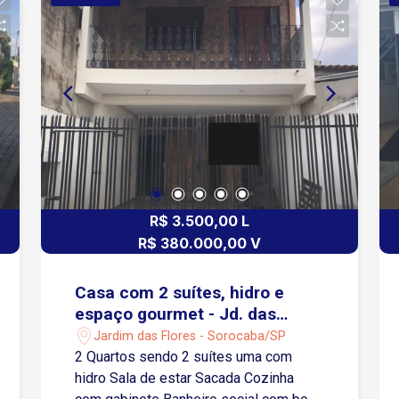
Garagem: 3 vagas descobertas
Condomínio oferece: Portaria 24 horas
Academia Quadra poliesportiva
Playground Quiosque com
churrasqueira Mini mercado Pista de
caminhada Ideal para quem deseja
morar em um condomínio completo,
com infraestrutura de lazer, segurança e
fácil acesso às principais vias da
cidade. Agende sua visita!
R$ 3.500,00 L
R$ 380.000,00 V
Casa com 2 suítes, hidro e
espaço gourmet - Jd. das
Flores
Jardim das Flores - Sorocaba/SP
2 Quartos sendo 2 suítes uma com
hidro Sala de estar Sacada Cozinha