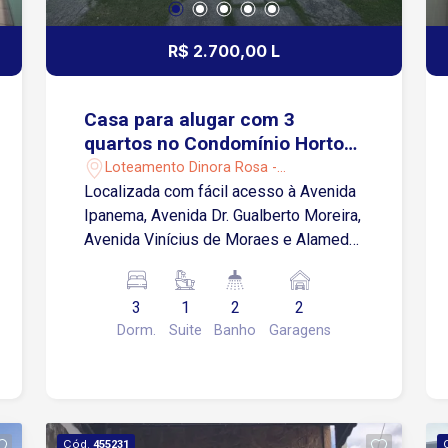
comerciais. Agende sua visita e
conheça o potencial deste imóvel para
R$ 2.700,00 L
o seu negócio!
Casa para alugar com 3
quartos no Condomínio Horto
Florestal 1 em Sorocaba/SP
Loteamento Dinora Rosa -
Sorocaba/SP
Localizada com fácil acesso à Avenida
Ipanema, Avenida Dr. Gualberto Moreira,
Avenida Vinícius de Moraes e Alameda
do Horto. A região oferece
infraestrutura, com supermercados,
3
1
2
2
escolas, farmácias, padarias e diversos
Dorm.
Suite
Banho
Garagens
comércios e serviços. Sobre o imóvel:
3 quartos com armários planejados,
sendo 1 suíte Sala para 2 ambientes
Cozinha com móveis modulados
Banheiro social Área de serviço Quintal
Cód.
455231