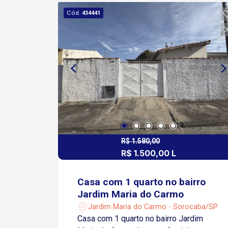
Aproximadamente 05 minutos da
Cód.
434441
Avenida Dom Aguirre Cerca de 08
minutos do Centro de Sorocaba Fácil
acesso à Rodovia Raposo Tavares
Próximo a supermercados, farmácias,
escolas, restaurantes e comércios em
geral Região próxima ao Zoológico
Municipal Quinzinho de Barros. Entre
em contato e agende sua visita !
R$ 1.580,00
R$ 1.500,00 L
Casa com 1 quarto no bairro
Jardim Maria do Carmo
Jardim Maria do Carmo - Sorocaba/SP
Casa com 1 quarto no bairro Jardim