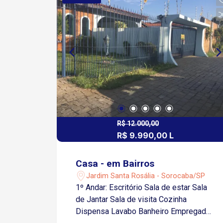
Raposo Tavares Próximo à Av. Antônio
Carlos Comitre Região nobre e
valorizada
R$ 12.000,00
R$ 9.990,00 L
Casa - em Bairros
Jardim Santa Rosália - Sorocaba/SP
1º Andar: Escritório Sala de estar Sala
de Jantar Sala de visita Cozinha
Dispensa Lavabo Banheiro Empregada