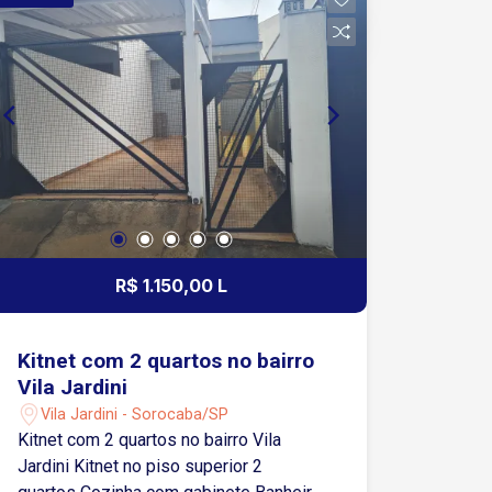
minutos do Shopping Olga A 4 minutos
do Supermercado Confiança Região
com fácil acesso a uma das principais
avenidas da cidade e à rodovia que
interliga diversas cidades Agende sua
visita!
R$ 1.150,00 L
Kitnet com 2 quartos no bairro
Vila Jardini
Vila Jardini - Sorocaba/SP
Kitnet com 2 quartos no bairro Vila
Jardini Kitnet no piso superior 2