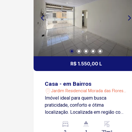
R$ 1.550,00 L
Casa - em Bairros
Jardim Residencial Morada das Flores -
Sorocaba/SP
Imóvel ideal para quem busca
praticidade, conforto e ótima
localização. Localizada em região com
fácil acesso à Rodovia Santos Dumont
e à Rodovia Celso Charuri, próxima ao