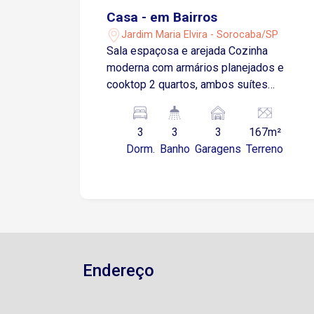
Casa - em Bairros
Jardim Maria Elvira - Sorocaba/SP
Sala espaçosa e arejada Cozinha
moderna com armários planejados e
cooktop 2 quartos, ambos suítes
Banheiro social Quarto adicional, que
pode ser utilizado como escritório ou
3
3
3
167m²
quarto de apoio Quintal amplo Garagem
Dorm.
Banho
Garagens
Terreno
coberta para até 3 veículos
Aproximadamente 5 minutos da
Avenida Ipanema Cerca de 8 minutos
da Avenida Itavuvu Aproximadamente
12 minutos da Rodovia Castelo Branco
Próximo a supermercados, escolas,
farmácias, padarias e comércios em
Endereço
geral Entre em contato para mais
informações ou para agendar uma
visita.