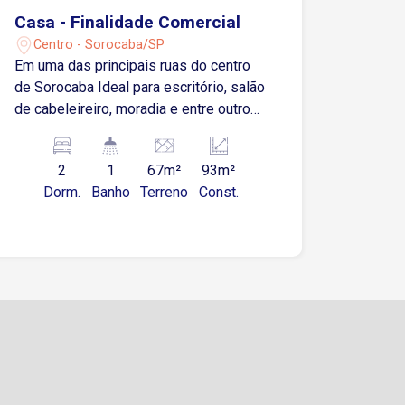
próximos, garantindo praticidade e
Casa - Finalidade Comercial
qualidade de vida para os moradore No
Centro - Sorocaba/SP
condominio possui: Churrasqueira
Em uma das principais ruas do centro
Piscina Entre em contato e agende sua
de Sorocaba Ideal para escritório, salão
visita!
de cabeleireiro, moradia e entre outros.
2 Dormitórios sendo 1 com Armário
Sala de Estar Cozinha Banheiro Social
2
1
67m²
93m²
Área de Serviço
Dorm.
Banho
Terreno
Const.