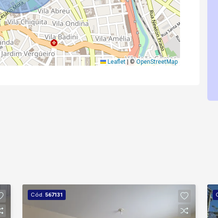
Leaflet
|
©
OpenStreetMap
Cód.
567131