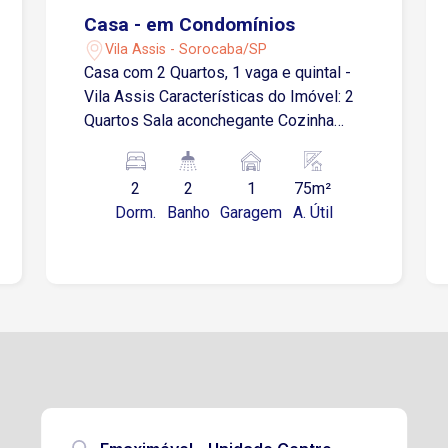
Casa - em Condomínios
Vila Assis - Sorocaba/SP
Casa com 2 Quartos, 1 vaga e quintal -
Vila Assis Características do Imóvel: 2
Quartos Sala aconchegante Cozinha
com gabinete Lavabo Banheiro social
Área de serviço Quintal espaçoso
2
2
1
75m²
Garagem coberta para 1 carro
Dorm.
Banho
Garagem
A. Útil
Localização: Localizado na Avenida
Campos Salles, próximo à Avenida
Juvenal de Campos, com fácil acesso à
Rodovia Raposo Tavares. Região bem
atendida por comércios e principais
vias da cidade. Agende já sua visita!