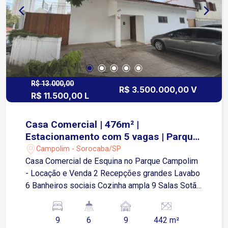
R$ 13.000,00
R$ 3.500.000,00 V
R$ 11.500,00 L
Casa Comercial | 476m² |
Estacionamento com 5 vagas | Parque
Campolim
Campolim - Sorocaba/SP
Casa Comercial de Esquina no Parque Campolim
- Locação e Venda 2 Recepções grandes Lavabo
6 Banheiros sociais Cozinha ampla 9 Salas Sotão
com escritório Estacionamento para clientes com
5 vagas rotativas 4 Vagas de garagem coberta
9
6
9
442 m²
Localização: Região privilegiada no Parque