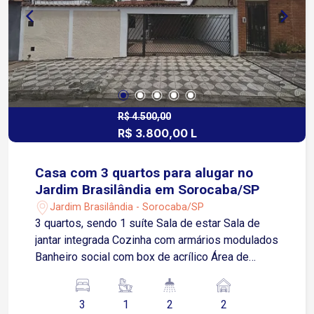
Castelo Branco Região próxima a
supermercados, farmácias, escolas, hospitais,
padarias, restaurantes e diversos comércios e
serviços
R$ 4.500,00
R$ 3.800,00 L
Casa com 3 quartos para alugar no
Jardim Brasilândia em Sorocaba/SP
Jardim Brasilândia - Sorocaba/SP
3 quartos, sendo 1 suíte Sala de estar Sala de
jantar integrada Cozinha com armários modulados
Banheiro social com box de acrílico Área de
serviço separada Quarto de despejo Quintal
Garagem para 2 carros, sendo 1 vaga coberta
3
1
2
2
Localizado no Jardim Brasilândia, bairro