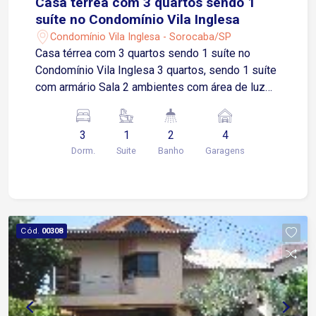
Casa térrea com 3 quartos sendo 1
suíte no Condomínio Vila Inglesa
Condomínio Vila Inglesa - Sorocaba/SP
Casa térrea com 3 quartos sendo 1 suíte no
Condomínio Vila Inglesa 3 quartos, sendo 1 suíte
com armário Sala 2 ambientes com área de luz
Cozinha com armários Banheiro social com box
blindex e armário Área de serviços com armários
3
1
2
4
Quintal amplo Espaço gourmet com churrasqueira
Dorm.
Suite
Banho
Garagens
e lavabo 4 vagas de garagem, sendo 2 cobertas
e 2 descobertas Localização Localizado em um
dos condomínios mais valorizados da região
Aproximadamente 2 minutos da Avenida Três de
Março Cerca de 6 minutos da Avenida São Paulo
Cód.
00308
Aproximadamente 8 minutos da Avenida Dom
Aguirre Fácil acesso às principais vias da cidade
Região com infraestrutura completa, próxima a
supermercados, escolas, serviços, áreas verdes
e comércios em geral Excelente mobilidade,