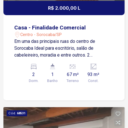
R$ 2.000,00 L
Casa - Finalidade Comercial
Centro - Sorocaba/SP
Em uma das principais ruas do centro de
Sorocaba Ideal para escritório, salão de
cabeleireiro, moradia e entre outros. 2
Dormitórios sendo 1 com Armário Sala de Estar
Cozinha Banheiro Social Área de Serviço
2
1
67 m²
93 m²
Dorm.
Banho
Terreno
Const.
Cód.
68531