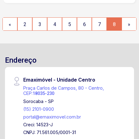
importante corredor comercial e de mobilidade
Aproximadamente 3 minutos da Avenida General
Osório Cerca de 5 minutos da Avenida Dom
«
2
3
4
5
6
7
8
»
Aguirre Aproximadamente 7 minutos da Avenida
São Paulo Região com ampla oferta de bancos,
cartórios, órgãos públicos, clínicas, hospitais,
restaurantes, estacionamentos e diversos
comércios e serviços Transporte público nas
Endereço
proximidades, facilitando o acesso de clientes e
colaboradores
Emaximóvel - Unidade Centro
Praça Carlos de Campos, 80 - Centro,
CEP:
18035-230
Sorocaba - SP
(15) 2101-0900
portal@emaximovel.com.br
Creci: 14523-J
CNPJ: 71.561.005/0001-31