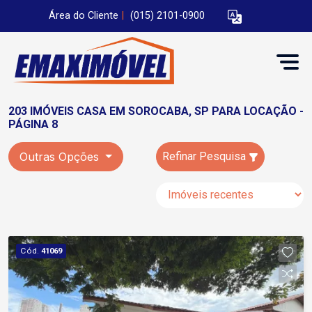
Área do Cliente
|
(015) 2101-0900
203 IMÓVEIS CASA EM SOROCABA, SP PARA LOCAÇÃO -
PÁGINA 8
Outras Opções
Refinar Pesquisa
Cód.
41069