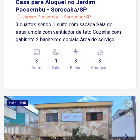
Casa para Aluguel no Jardim
Pacaembu - Sorocaba/SP
Jardim Pacaembu - Sorocaba/SP
3 quartos sendo 1 suíte com sacada Sala de
estar ampla com ventilador de teto Cozinha com
gabinete 2 banheiros sociais Área de serviço
Quintal espaçoso Garagem coberta para 2
veículos Localização privilegiada no Jardim
3
1
3
3
Pacaembu, com fácil deslocamento para
Dorm.
Suite
Banho
Garagens
diversos pontos de Sorocaba Apenas 2 minutos
da Rua Atanázio Soares e da Avenida Itavuvu
Apenas 4 minutos da Avenida Ipanema Cerca de
12 minutos da Avenida General Osório e da
Avenida Dom Aguirre Região com ótima
Cód.
0815
infraestrutura, próxima de supermercados,
farmácias, escolas, comércios em geral,
academias, postos de combustível e diversas
opções de serviços e conveniências que
facilitam a rotina dos moradores