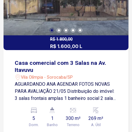
R$ 1.800,00
R$ 1.600,00 L
Casa comercial com 3 Salas na Av.
Itavuvu
Vila Olímpia - Sorocaba/SP
AGUARDANDO ANA AGENDAR FOTOS NOVAS
PARA AVALIAÇÃO 21/05 Distribuição do imóvel:
3 salas frontais amplas 1 banheiro social 2 salas
nos fundos (ideais para arquivos ou depósitos)
Varanda Lavanderia Sem garagem Localização
5
1
300 m²
269 m²
privilegiada: Situada na Avenida Itavuvu, uma das
Dorm.
Banho
Terreno
A. Útil
principais vias da cidade, com fácil acesso a