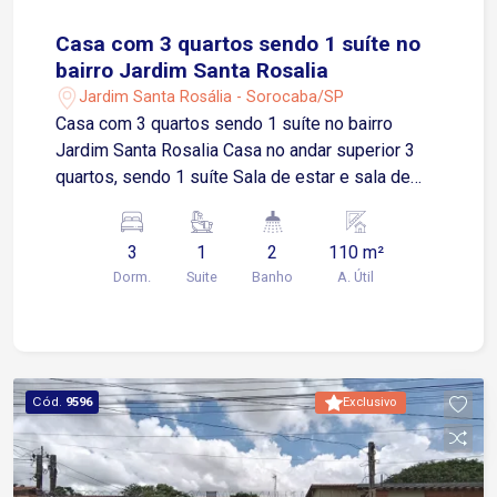
Casa com 3 quartos sendo 1 suíte no
bairro Jardim Santa Rosalia
Jardim Santa Rosália - Sorocaba/SP
Casa com 3 quartos sendo 1 suíte no bairro
Jardim Santa Rosalia Casa no andar superior 3
quartos, sendo 1 suíte Sala de estar e sala de
jantar integradas Cozinha Escritório Área de luz
Banheiro social Lavanderia Área gourmet nos
3
1
2
110 m²
fundos Lavabo de apoio 3 depósitos Varanda
Dorm.
Suite
Banho
A. Útil
frontal Não possui vaga de garagem Sobre a
localização Localizada no Jardim Santa Rosália,
um dos bairros mais tradicionais e valorizados
de Sorocaba Aproximadamente 2 minutos da
Avenida Dom Aguirre Cerca de 5 minutos da
Cód.
9596
Exclusivo
Avenida São Paulo Aproximadamente 5 minutos
do Centro de Sorocaba Fácil acesso à Avenida
Afonso Vergueiro em cerca de 6 minutos
Aproximadamente 10 minutos da Rodovia