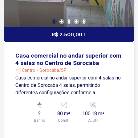
R$ 2.500,00 L
Casa comercial no andar superior com
4 salas no Centro de Sorocaba
Centro - Sorocaba/SP
Casa comercial no andar superior com 4 salas no
Centro de Sorocaba 4 salas, permitindo
diferentes configurações conforme a
necessidade da atividade Cozinha com armários
Banheiro feminino Banheiro masculino Área de
2
80 m²
100.18 m²
serviço Entrada compartilhada Localização
Banho
Const.
A. Útil
Situada na região central de Sorocaba, em uma
área estratégica e com excelente infraestrutura
Fácil acesso à Avenida Afonso Vergueiro,