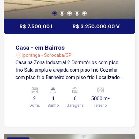
R$ 7.500,00 L
R$ 3.250.000,00 V
Casa - em Bairros
Iporanga - Sorocaba/SP
Casa na Zona Industrial 2 Dormitórios com piso
frio Sala ampla e arejada com piso frio Cozinha
com piso frio Banheiro com piso frio Localizado
na Zona Industrial, com fácil acesso à Rodovia
Castelo Branco e Avenida Dom Aguirre Água
2
1
6
5000 m²
fornecida pelo SAAE Linha telefônica disponível
Dorm.
Banho
Garagens
Terreno
na rua Próximo de comércios, escolas e
transporte público Ideal para quem busca
tranquilidade e praticidade!