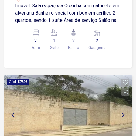
Imóvel: Sala espaçosa Cozinha com gabinete em
alvenaria Banheiro social com box em acrílico 2
quartos, sendo 1 suíte Área de serviço Salão na
parte inferior do imóvel, ideal para depósito,
oficina ou espaço de lazer adicional Amplo
2
1
2
2
terreno nos fundos Garagem coberta para 1 carro
Dorm.
Suite
Banho
Garagens
Área gourmet integrada com churrasqueira
Localizada no Jardim Santa Esmeralda, bairro
residencial e tranquilo Fácil acesso a comércios
locais, escolas e serviços essenciais Região
com boa mobilidade para as principais vias da
Cód.
57896
cidade Entre em contato e saiba mais!