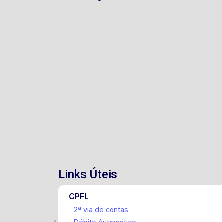
Links Úteis
CPFL
2ª via de contas
Débito Automático