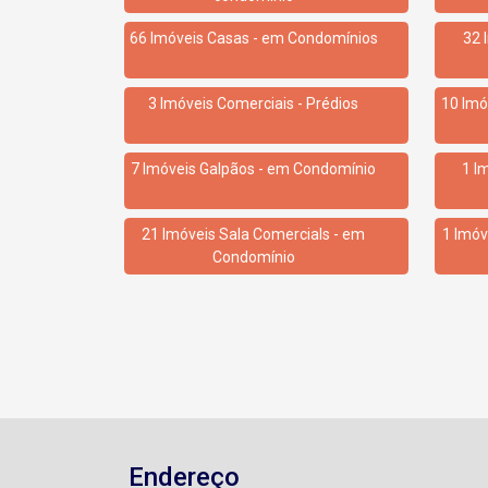
66 Imóveis Casas - em Condomínios
32 
3 Imóveis Comerciais - Prédios
10 Imó
7 Imóveis Galpãos - em Condomínio
1 I
21 Imóveis Sala Comercials - em
1 Imóv
Condomínio
Endereço