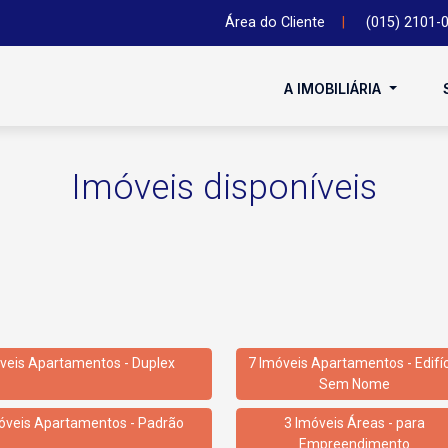
Área do Cliente
|
(015) 2101-
A IMOBILIÁRIA
Imóveis disponíveis
veis Apartamentos - Duplex
7 Imóveis Apartamentos - Edifí
Sem Nome
óveis Apartamentos - Padrão
3 Imóveis Áreas - para
Empreendimento