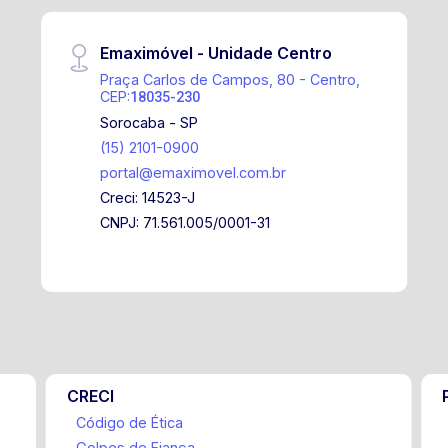
Emaximóvel - Unidade Centro
Praça Carlos de Campos, 80 - Centro,
CEP:
18035-230
Sorocaba - SP
(15) 2101-0900
portal@emaximovel.com.br
Creci: 14523-J
CNPJ: 71.561.005/0001-31
CRECI
Código de Ética
Golpes de Fiança