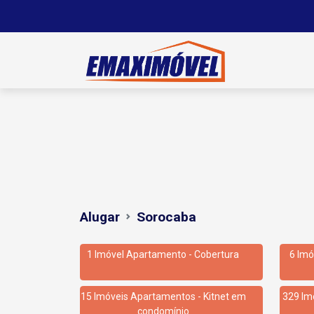
Alugar
Sorocaba
1 Imóvel Apartamento - Cobertura
6 Imó
15 Imóveis Apartamentos - Kitnet em
329 Im
condomínio