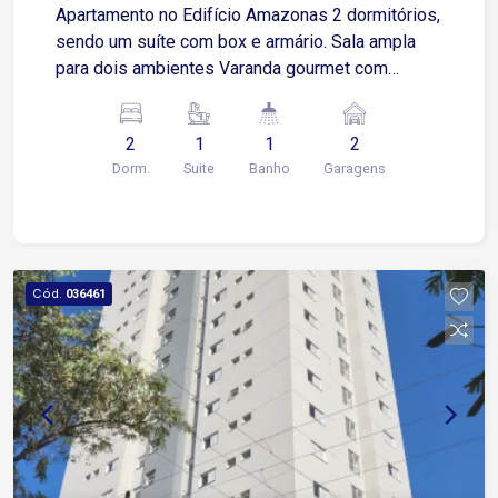
Apartamento no Edifício Amazonas 2 dormitórios,
sendo um suíte com box e armário. Sala ampla
para dois ambientes Varanda gourmet com
churrasqueira 1 banheiro social com box e
armário Cozinha moderna e funcional com
2
1
1
2
armários Área de serviço integrada Garagem
Dorm.
Suite
Banho
Garagens
coberta para dois veículos. Condomínio dispõe
de; Espaço com churrasqueira Piscina Academia
bem equipada
Cód.
036461