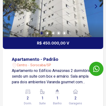
R$ 450.000,00 V
Apartamento - Padrão
Centro - Sorocaba/SP
Apartamento no Edifício Amazonas 2 dormitórios,
sendo um suíte com box e armário. Sala ampla
para dois ambientes Varanda gourmet com
churrasqueira 1 banheiro social com box e
armário Cozinha moderna e funcional com
2
1
1
2
armários Área de serviço integrada Garagem
Dorm.
Suite
Banho
Garagens
coberta para dois veículos. Condomínio dispõe