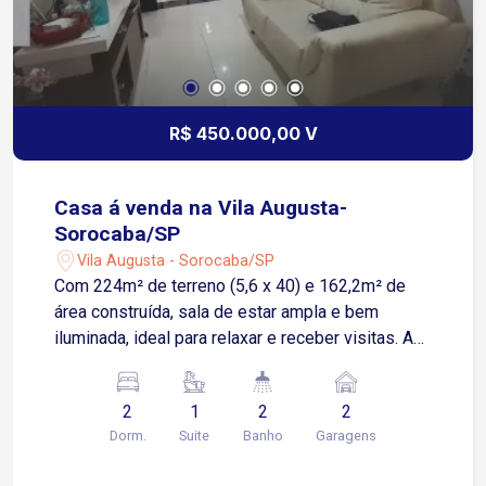
R$ 450.000,00 V
Casa á venda na Vila Augusta-
Sorocaba/SP
Vila Augusta - Sorocaba/SP
Com 224m² de terreno (5,6 x 40) e 162,2m² de
área construída, sala de estar ampla e bem
iluminada, ideal para relaxar e receber visitas. A
charmosa sala de TV proporciona um ambiente
reservado e acolhedor para momentos em
2
1
2
2
família. São 2 dormitórios, sendo 1 suíte
Dorm.
Suite
Banho
Garagens
espaçosa, além de banheiro social e lavabo, A
cozinha planejada com armários embutidos a