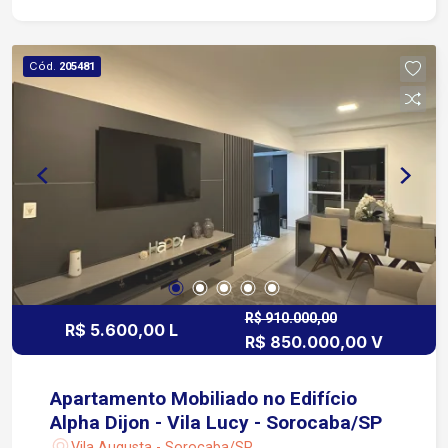
área de serviço e lavanderia coberta completam a
funcionalidade do dia a dia. O quintal generoso
proporciona espaço ideal para momentos de
Cód.
205481
lazer, jardinagem, ou mesmo para o seu pet se
divertir em segurança .Há ainda garagem coberta
para 2 carros, com acesso fácil às vias públicas.
R$ 910.000,00
R$ 5.600,00 L
R$ 850.000,00 V
Apartamento Mobiliado no Edifício
Alpha Dijon - Vila Lucy - Sorocaba/SP
Vila Augusta - Sorocaba/SP