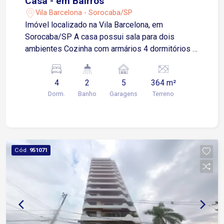
Casa - em Bairros
Vila Barcelona - Sorocaba/SP
Imóvel localizado na Vila Barcelona, em
Sorocaba/SP A casa possui sala para dois
ambientes Cozinha com armários 4 dormitórios 2
banheiros sociais Área de serviço Quintal amplo
5 vagas de garagem, sendo 3 cobertas O bairro
4
2
5
364 m²
fica próximo a diversas opções de comércio e
Dorm.
Banho
Garagens
Terreno
serviços, como supermercados, escolas,
farmácias e muito mais.
Cód.
951071