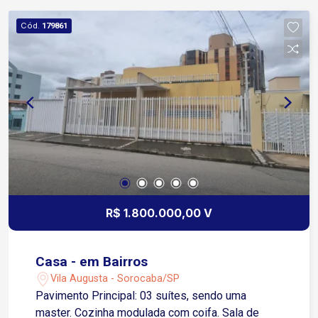
churrasqueira Gerador próprio para elevadores e
áreas comuns Situado na Avenida Doutor Eugênio
Cód.
179861
Salerno, conectando-se a outras ruas e avenidas
centrais, como a Avenida Doutor Afonso
Vergueiro.
R$ 1.800.000,00 V
Casa - em Bairros
Vila Augusta - Sorocaba/SP
Pavimento Principal: 03 suítes, sendo uma
master. Cozinha modulada com coifa. Sala de