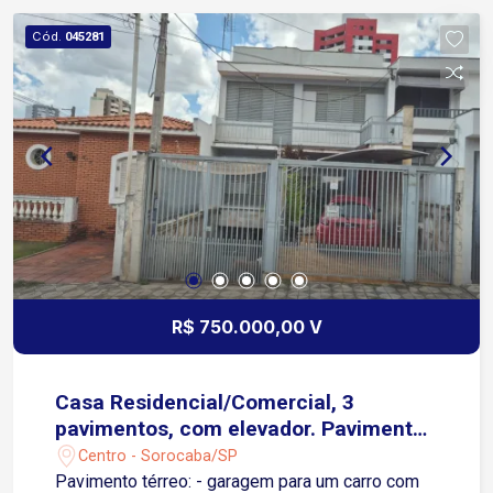
Cód.
045281
R$ 750.000,00 V
Casa Residencial/Comercial, 3
pavimentos, com elevador. Pavimento
Térreo c/ garagem p/ 1 carro.
Centro - Sorocaba/SP
Pavimento térreo: - garagem para um carro com