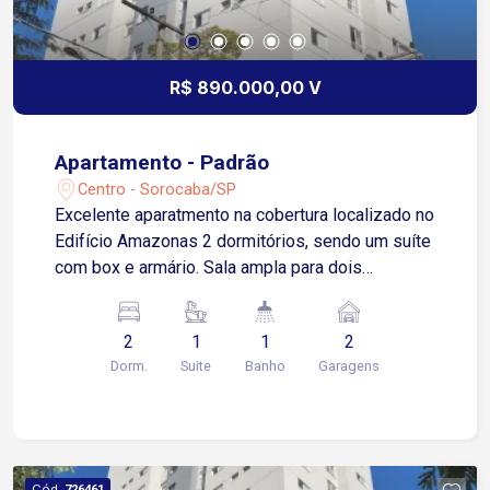
R$ 890.000,00 V
Apartamento - Padrão
Centro - Sorocaba/SP
Excelente aparatmento na cobertura localizado no
Edifício Amazonas 2 dormitórios, sendo um suíte
com box e armário. Sala ampla para dois
ambientes Varanda gourmet com churrasqueira 1
banheiro social com box e armário Cozinha
2
1
1
2
moderna e funcional com armários Área de
Dorm.
Suite
Banho
Garagens
serviço integrada Garagem coberta para dois
veículos. Condomínio dispõe de; Espaço com
churrasqueira Piscina Academia bem equipada
Cód.
726461