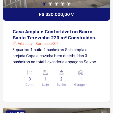
R$ 620.000,00 V
Casa Ampla e Confortável no Bairro
Santa Terezinha 220 m² Construídos.
Vila Lucy - Sorocaba/SP
3 quartos 1 suite 2 banheiros Sala ampla e
arejada Copa e cozinha bem distribuídas 3
banheiros no total Lavanderia espaçosa Se você
busca um imóvel espaçoso, bem distribuído e
em excelente localização, esta é a opção ideal!
3
1
2
1
Situada no Bairro Santa Terezinha, esta casa
Dorm.
Suite
Banho
Garagem
oferece *220m² de área construída* em um
terreno de *250m² (10x25m)*, proporcionando
conforto e funcionalidade para toda a família..
Cód.