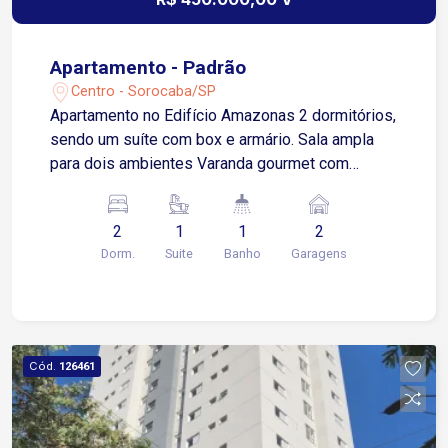
Apartamento - Padrão
Centro - Sorocaba/SP
Apartamento no Edifício Amazonas 2 dormitórios,
sendo um suíte com box e armário. Sala ampla
para dois ambientes Varanda gourmet com
churrasqueira 1 banheiro social com box e
armário Cozinha moderna e funcional com
2
1
1
2
armários Área de serviço integrada Garagem
Dorm.
Suite
Banho
Garagens
coberta para dois veículos. Condomínio dispõe
de; Espaço com churrasqueira Piscina Academia
bem equipada
Cód.
126461