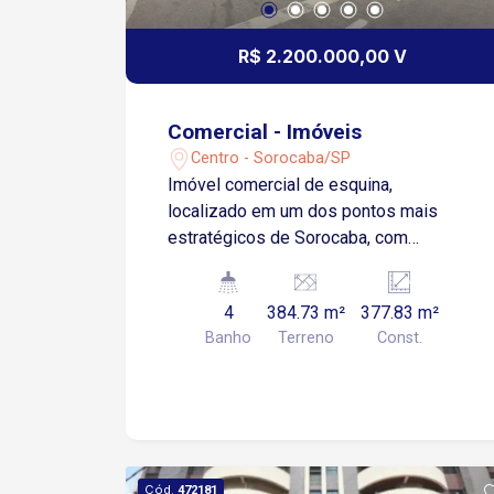
R$ 2.200.000,00 V
Comercial - Imóveis
Centro - Sorocaba/SP
Imóvel comercial de esquina,
localizado em um dos pontos mais
estratégicos de Sorocaba, com
altíssima visibilidade e fluxo constante,
ideal para empresas que buscam
4
384.73 m²
377.83 m²
posicionamento privilegiado e forte
Banho
Terreno
Const.
presença de marca. Pronto para
operação, o imóvel oferece
infraestrutura completa e adaptável
para diversos segmentos comerciais.
2. Estrutura e Distribuição O sobrado é
composto por dois pavimentos amplos
Cód.
472181