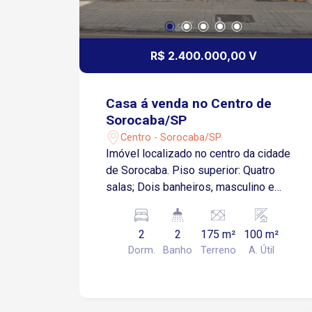
R$ 2.400.000,00 V
Casa á venda no Centro de
Sorocaba/SP
Centro - Sorocaba/SP
Imóvel localizado no centro da cidade
de Sorocaba. Piso superior: Quatro
salas; Dois banheiros, masculino e
feminino; Uma cozinha; Área de serviço.
Um rol de entrada. Piso inferior:
2
2
175 m²
100 m²
Garagem para dois veículos; Um quarto;
Dorm.
Banho
Terreno
A. Útil
Uma salão; Uma cozinha; Um banheiro;
Um quintal.