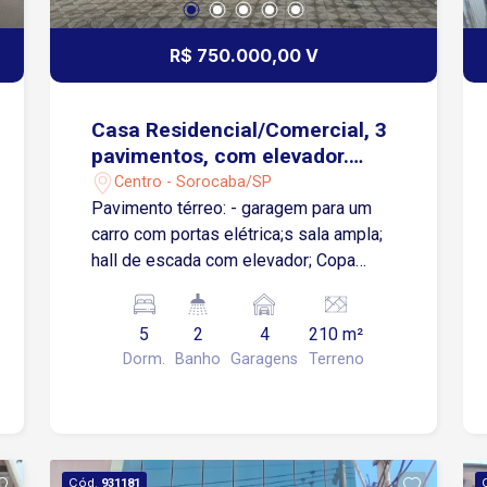
infraestrutura que o Centro de Sorocaba
oferece. Entre em contato e agende
R$ 750.000,00 V
uma visita!
Casa Residencial/Comercial, 3
pavimentos, com elevador.
Pavimento Térreo c/ garagem
Centro - Sorocaba/SP
p/ 1 carro.
Pavimento térreo: - garagem para um
carro com portas elétrica;s sala ampla;
hall de escada com elevador; Copa
separada da cozinha por porta balcão;
lavabo junto a Copa; área de serviço
5
2
4
210 m²
com quarto de despejo com estrutura
Dorm.
Banho
Garagens
Terreno
para banheiro. Pavimento superior: - hall
de escada; um banheiro; três quartos
amplos sendo dois com sacada e um
acesso ao elevador Pavimento inferior:
- Rampa de acesso; garagem para três
Cód.
931181