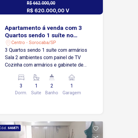
R$ 662.000,00
R$ 620.000,00 V
Apartamento á venda com 3
Quartos sendo 1 suíte no
Edifício São Luiz no Centro de
Centro - Sorocaba/SP
Sorocaba-SP
3 Quartos sendo 1 suíte com armários
Sala 2 ambientes com painel de TV
Cozinha com armários e gabinete de
pia 1 Banheiro social Lavanderia com
armários e prateleira 1 Vaga de
3
1
2
1
garagem coberta Localização: Imóvel
Dorm.
Suite
Banho
Garagem
com excelente localização na região
central, com fácil acesso a Rua XV de
Novembro próximo a comércios em
geral.
Cód.
646871