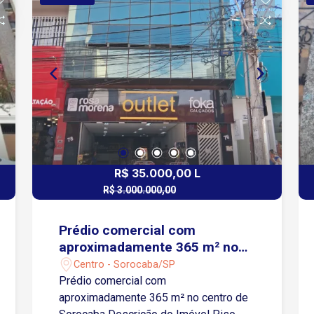
carros; Lavanderia; banheiro; hall de
escada e quarto amplo.
R$ 35.000,00 L
R$ 3.000.000,00
R$ 2.900.000,00 V
Prédio comercial com
aproximadamente 365 m² no
centro de Sorocaba
Centro - Sorocaba/SP
Prédio comercial com
aproximadamente 365 m² no centro de