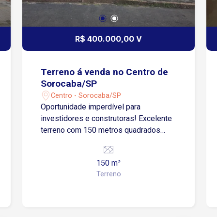
R$ 400.000,00 V
Terreno á venda no Centro de
Sorocaba/SP
Centro - Sorocaba/SP
Oportunidade imperdível para
investidores e construtoras! Excelente
terreno com 150 metros quadrados
localizado no Centro de Sorocaba, uma
das regiões mais valorizadas e com
150 m²
maior potencial de crescimento da
Terreno
cidade. Situado em uma área
privilegiada, o terreno oferece fácil
acesso a todos os tipos de serviços,
comércios, escolas, hospitais e