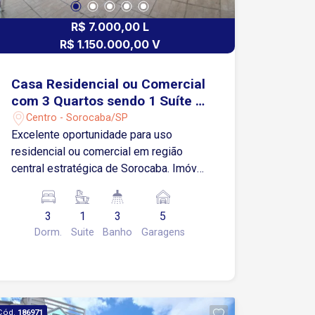
R$ 7.000,00 L
R$ 1.150.000,00 V
Casa Residencial ou Comercial
com 3 Quartos sendo 1 Suíte -
Centro - Sorocaba/SP
Centro - Sorocaba/SP
Excelente oportunidade para uso
residencial ou comercial em região
central estratégica de Sorocaba. Imóvel
amplo, versátil e com ótima estrutura.
Características do Imóvel 03 quartos,
3
1
3
5
sendo 01 suíte Sala ampla Cozinha com
Dorm.
Suite
Banho
Garagens
copa 03 banheiros sociais Área de
serviço 05 vagas de garagem cobertas
Imóvel espaçoso, com excelente
distribuição interna Ideal para
atividades comerciais ou residência
Cód.
186971