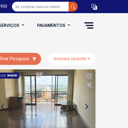
0900
SERVIÇOS
PAGAMENTOS
finar Pesquisa
Cód.
846581