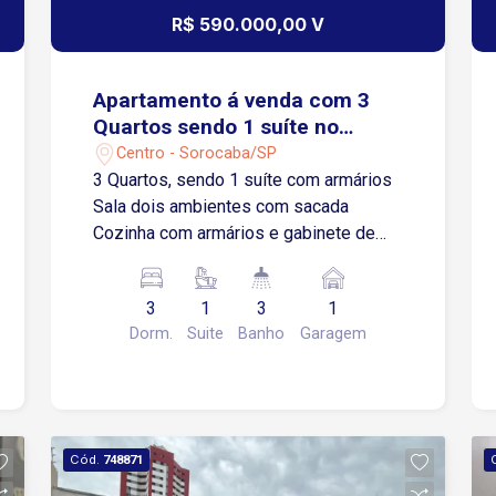
escritórios, coworking, empresas ou
R$ 590.000,00 V
instituições. Localização Situado na
região central de Sorocaba
Aproximadamente 2 minutos da
Apartamento á venda com 3
Avenida Afonso Vergueiro Cerca de 3
Quartos sendo 1 suíte no
minutos da Avenida Dom Aguirre,
Residencial Sevilha Plaza
Centro - Sorocaba/SP
facilitando o acesso a diversas regiões
3 Quartos, sendo 1 suíte com armários
Em torno de 5 minutos do Terminal
Sala dois ambientes com sacada
Santo Antônio Aproximadamente 8
Cozinha com armários e gabinete de
minutos da Rodovia Raposo Tavares
pia 2 Banheiros sociais Área de serviço
Região com grande fluxo, próxima a
Lavanderia 1 Vaga de garagem coberta
bancos, comércios, cartórios,
3
1
3
1
Condomínio Oferece: Academia Área
restaurantes e serviços em geral
Dorm.
Suite
Banho
Garagem
gourmet Playground Salão de festa
Oportunidade para empresas que
buscam espaço, estrutura completa e
localização estratégica no Centro da
cidade.
Cód.
748871