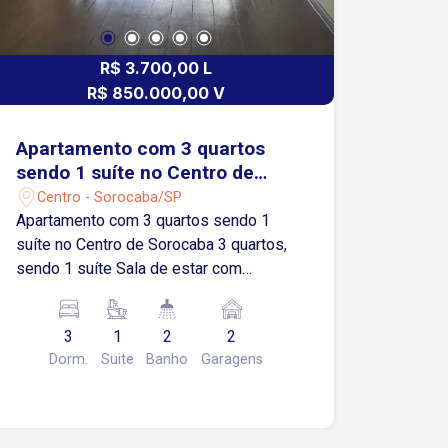
R$ 3.700,00 L
R$ 850.000,00 V
Apartamento com 3 quartos
sendo 1 suíte no Centro de
Sorocaba
Centro - Sorocaba/SP
Apartamento com 3 quartos sendo 1
suíte no Centro de Sorocaba 3 quartos,
sendo 1 suíte Sala de estar com
varanda Sala de jantar Cozinha com
armários modulados Área de serviços
3
1
2
2
Lavabo 2 vagas de garagem cobertas
Dorm.
Suite
Banho
Garagens
Imóvel com ambientes amplos, bem
iluminados e excelente distribuição dos
espaços, proporcionando conforto,
praticidade e funcionalidade para toda a