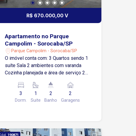
R$ 670.000,00 V
Apartamento no Parque
Campolim - Sorocaba/SP
Parque Campolim - Sorocaba/SP
O imóvel conta com: 3 Quartos sendo 1
suíte Sala 2 ambientes com varanda
Cozinha planejada e área de serviço 2
banheiros Varanda gourmet com
churrasqueira elétrica 2 vagas de
3
1
2
2
garagem cobertas Pet Friendly (animais
Dorm.
Suite
Banho
Garagens
permitidos) Totalmente mobiliado e
com móveis planejados Condomínio
Oferece: Área gourmet Piscina
Academia Brinquedoteca Playground
Quadra de areia Quadra poliesportiva
Cód.
190871