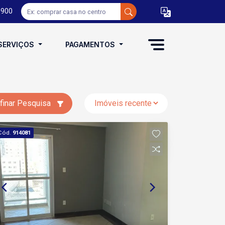
0900
SERVIÇOS
PAGAMENTOS
finar Pesquisa
Cód.
914081