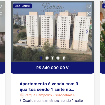
elétricos e captação de água pluvial.
Cód.
521081
Oferece lazer completo com piscina
coberta, academia, sauna, cinema,
quadras, coworking, salão de jogos,
espaço gourmet e muito mais. Um
empreendimento que prioriza bem-
estar, praticidade e qualidade de vida.
R$ 840.000,00 V
Apartamento á venda com 3
quartos sendo 1 suíte no
Edifício Barão de Iguatemi
Parque Campolim - Sorocaba/SP
Residencial Club em Sorocaba-
3 Quartos com armários, sendo 1 suíte