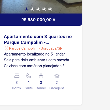
R$ 680.000,00 V
Apartamento com 3 quartos no
Parque Campolim -
Sorocaba/SP
Parque Campolim - Sorocaba/SP
Apartamento localizado no 5º andar
Sala para dois ambientes com sacada
Cozinha com armários planejados 3
quartos, sendo 1 suíte com armários
Banheiro de empregada Despensa 2
3
1
3
2
vagas de garagem no subsolo,
Dorm.
Suite
Banho
Garagens
garantindo segurança e comodidade
Situado no Parque Campolim, um dos
bairros mais valorizados de Sorocaba A
apenas 1 minuto do Shopping Iguatemi