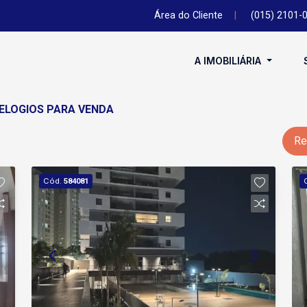
Área do Cliente
|
(015) 2101-
A IMOBILIÁRIA
RELOGIOS PARA VENDA
Re
Cód.
584081