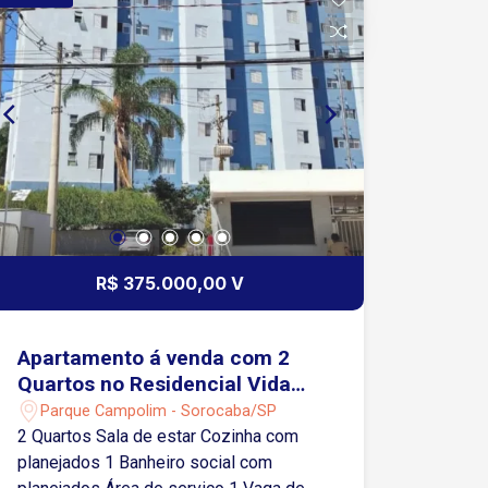
Salão de festa Salão de jogos A 3
minutos do Shopping Iguatemi e
Rodovia Raposo Tavares 5 minutos da
Avenida 31 de Março
R$ 375.000,00 V
Apartamento á venda com 2
Quartos no Residencial Vida
Plena no Parque Campolim em
Parque Campolim - Sorocaba/SP
Sorocaba-SP
2 Quartos Sala de estar Cozinha com
planejados 1 Banheiro social com