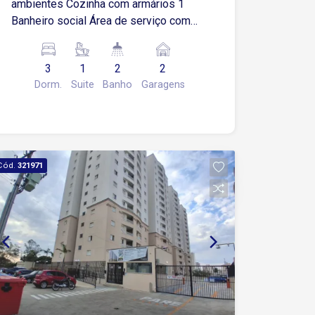
ambientes Cozinha com armários 1
Banheiro social Área de serviço com
armários 2 Vagas de garagens cobertas
3
1
2
2
Dorm.
Suite
Banho
Garagens
Cód.
321971