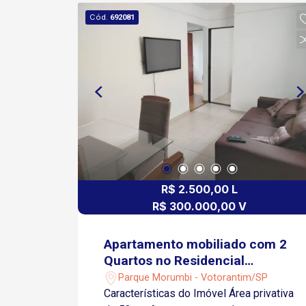
Raposo Tavares Infraestrutura
Cód.
692081
completa de comércio, serviços,
escolas, gastronomia e lazer
Condomínio ATMO com lazer completo
Coworking Academia Piscina adulto e
infantil Playground Espaço kids Quadra
poliesportiva Pub Áreas de descanso
Salão de festas Quiosque sendo um
com piscina Portaria 24 horas
R$ 2.500,00 L
R$ 300.000,00 V
Apartamento mobiliado com 2
Quartos no Residencial
Mariana II em Votorantim/SP
Parque Morumbi - Votorantim/SP
Características do Imóvel Área privativa