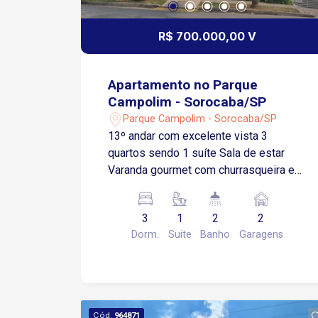
R$ 700.000,00 V
Apartamento no Parque
Campolim - Sorocaba/SP
Parque Campolim - Sorocaba/SP
13º andar com excelente vista 3
quartos sendo 1 suíte Sala de estar
Varanda gourmet com churrasqueira e
fechamento em vidro Cozinha com
armários planejados Lavanderia 2
3
1
2
2
vagas de garagem cobertas Situado no
Dorm.
Suite
Banho
Garagens
Parque Campolim, uma das regiões
mais valorizadas de Sorocaba Próximo
ao Shopping Iguatemi, com ampla
variedade de lojas, lazer e gastronomia
Estrutura completa com portaria 24
Cód.
964871