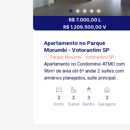
R$ 7.000,00 L
R$ 1.209.500,00 V
Apartamento no Parque
Morumbi - Votorantim SP
Parque Morumbi - Votorantim/SP
Apartamento no Condomínio ATMO com
96m² de área útil 6º andar 2 suítes com
armários planejados, suíte principal
com painel de TV, segunda suíte com
escrivaninha Sala de jantar e estar
2
2
3
2
integradas Lavabo Cozinha com
Dorm.
Suítes
Banho
Garagens
armários planejados Varanda gourmet
com vista livre 2 vagas de garagem
cobertas Ao lado do Shopping Iguatemi
Esplanada Fácil acesso à Rodovia