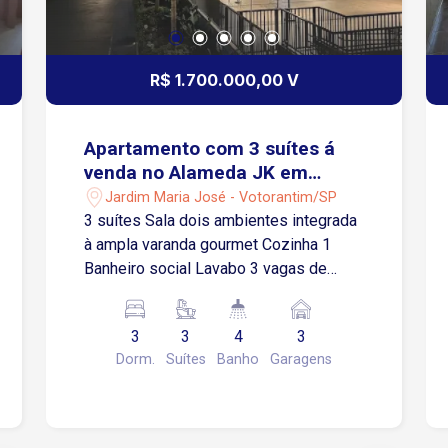
R$ 1.700.000,00 V
Apartamento com 3 suítes á
venda no Alameda JK em
Votorantim -SP
Jardim Maria José - Votorantim/SP
3 suítes Sala dois ambientes integrada
à ampla varanda gourmet Cozinha 1
Banheiro social Lavabo 3 vagas de
garagem cobertas O Edifício Alameda
JK, em Votorantim/SP, une conforto,
3
3
4
3
segurança e localização estratégica,
Dorm.
Suítes
Banho
Garagens
próximo a shoppings e escolas. Conta
com infraestrutura moderna, segurança
24h e soluções sustentáveis como
energia solar, recarga para carros