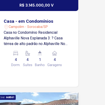
R$ 3.145.000,00 V
Casa - em Condomínios
Campolim - Sorocaba/SP
Casa no Condomínio Residencial
Alphaville Nova Esplanada 3: ? Casa
térrea de alto padrão no Alphaville Nova
Esplanada 3 Descubra o equilíbrio
perfeito entre sofisticação, conforto e
4
4
1
4
exclusividade. Esta residência de alto
Dorm.
Suítes
Banho
Garagens
padrão, projetada pelo renomado
arquiteto Rafael de Aquino, foi
planejada para proporcionar conforto
para a família e um espaço ideal para
receber amigos. ? Terreno: 453,80 m² ?
Área construída: 250 m² ? Previsão de
Cód.
668561
entrega: Agosto/2025 ? Destaques do