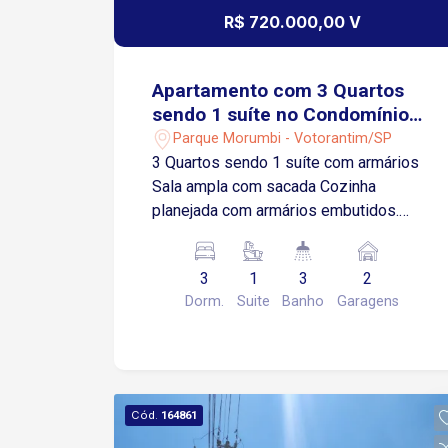
R$ 720.000,00 V
Apartamento com 3 Quartos
sendo 1 suíte no Condomínio
Vitrine Esplanada -
Parque Morumbi - Votorantim/SP
Votorantim/SP
3 Quartos sendo 1 suíte com armários
Sala ampla com sacada Cozinha
planejada com armários embutidos.
Espaço para home office em dois
quartos. 2 banheiros sociais Área de
3
1
3
2
serviço funcional, equipada com
Dorm.
Suite
Banho
Garagens
máquina lava e seca. 2 vagas de
garagem cobertas Itens Inclusos:
Geladeira Brastemp Forno, cooktop e
coifa Micro-ondas Brastemp Airfryer
Máquina lava e seca LG Televisão 55?
Cód.
164861
Sofá e mesa de jantar com 4 cadeiras 4