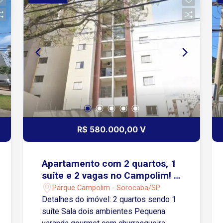
minutos do Mercadão Campolim.
Região com escolas, comércios,
serviços e fácil acesso à Rodovia
Raposo Tavares. Conforto, praticidade e
localização incomparável no coração do
Campolim! Agende sua visita e venha
conhecer este excelente apartamento!
R$ 580.000,00 V
Apartamento com 2 quartos, 1
suíte e 2 vagas no Campolim! -
Sorocaba/SP
Parque Campolim - Sorocaba/SP
Detalhes do imóvel: 2 quartos sendo 1
suíte Sala dois ambientes Pequena