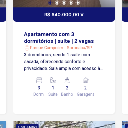
R$ 640.000,00 V
Apartamento com 3
dormitórios | suíte | 2 vagas
Parque Campolim - Sorocaba/SP
3 dormitórios, sendo 1 suíte com
sacada, oferecendo conforto e
privacidade. Sala ampla com acesso à
varanda gourmet com churrasqueira,
perfeita para momentos de lazer. 2
3
1
2
2
vagas de garagem definidas, garantindo
Dorm.
Suite
Banho
Garagens
praticidade e segurança. 92m² de área
útil, com ótima distribuição dos
ambientes. Localização privilegiada, a
poucos metros do Shopping Iguatemi, 2
minutos do Tauste Supermercado e 3
Cód.
343871