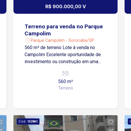
R$ 900.000,00 V
Terreno para venda no Parque
Campolim
Parque Campolim - Sorocaba/SP
560 m² de terreno Lote à venda no
Campolim Excelente oportunidade de
investimento ou construção em uma
das regiões mais valorizadas de
Sorocaba! O lote conta com 560 m²,
560 m²
ideal para projetos residenciais ou
Terreno
comerciais de alto padrão. Sobre a
região: O Campolim é conhecido por ser
um dos bairros mais nobres e
completos da cidade. Conta com
infraestrutura moderna, ruas
Cód.
152861
arborizadas, segurança e fácil acesso