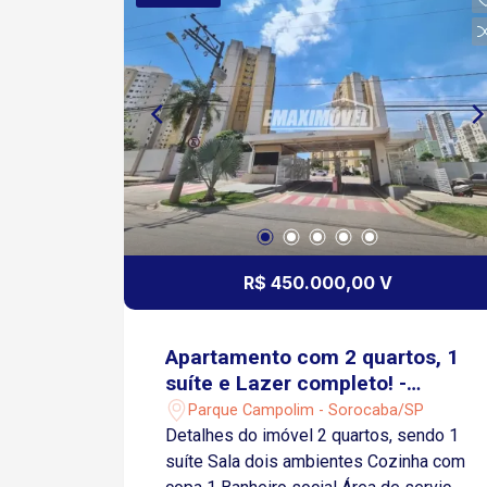
horas, oferecendo segurança e
tranquilidade Espaço coworking Piscina
Academia equipada Espaço gourmet
Playground Salão de festas Não perca
essa oportunidade!
R$ 450.000,00 V
Apartamento com 2 quartos, 1
suíte e Lazer completo! -
Upper Life
Parque Campolim - Sorocaba/SP
Detalhes do imóvel 2 quartos, sendo 1
suíte Sala dois ambientes Cozinha com