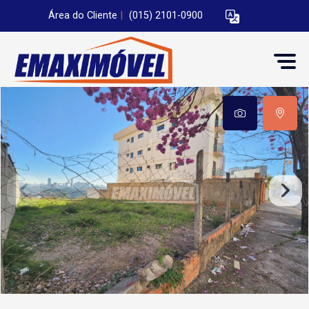
Área do Cliente
|
(015) 2101-0900