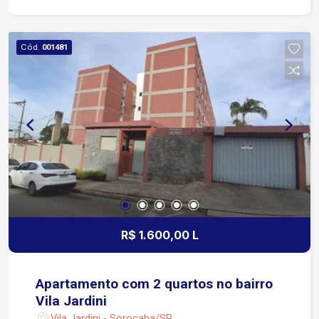
minuto da Avenida General Carneiro 4 minutos da
Avenida Washington Luiz 5 minutos da Avenida
Dr. Afonso Vergueiro 6 minutos da Avenida Barão
Cód.
001481
de Tatuí Fácil acesso às principais vias da cidade
Região com ampla infraestrutura comercial,
serviços, transporte público e grande fluxo de
pessoas A distribuição dos ambientes permite
adaptar o espaço para diferentes segmentos de
negócio, oferecendo funcionalidade, conforto e
versatilidade para o dia a dia da sua operação.
R$ 1.600,00 L
Apartamento com 2 quartos no bairro
Vila Jardini
Vila Jardini - Sorocaba/SP