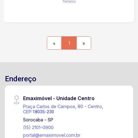
Terreno
Serviço(Piso Frio, Azulejo Até o Teto)
«
1
»
Endereço
Emaximóvel - Unidade Centro
Praça Carlos de Campos, 80 - Centro,
CEP:
18035-230
Sorocaba - SP
(15) 2101-0900
portal@emaximovel.com.br