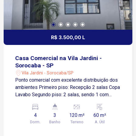
R$ 3.500,00 L
Casa Comercial na Vila Jardini -
Sorocaba - SP
Vila Jardini - Sorocaba/SP
Ponto comercial com excelente distribuição dos
ambientes Primeiro piso: Recepção 2 salas Copa
Lavabo Segundo piso: 2 salas, sendo 1 com
sacada Banheiro social Terceiro piso: Terraço
com lavanderia Estacionamento na praça em
4
3
120 m²
60 m²
frente ao imóvel Ideal para escritórios,
Dorm.
Banho
Terreno
A. Útil
consultórios, empresas de prestação de
serviços e atendimento ao público Apenas 1