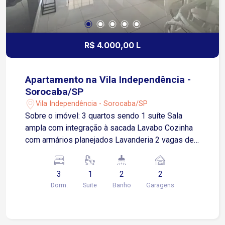
R$ 4.000,00 L
Apartamento na Vila Independência -
Sorocaba/SP
Vila Independência - Sorocaba/SP
Sobre o imóvel: 3 quartos sendo 1 suíte Sala
ampla com integração à sacada Lavabo Cozinha
com armários planejados Lavanderia 2 vagas de
garagem demarcadas e definitivas Piso em
porcelanato branco polido em todos os
3
1
2
2
ambientes conferindo sofisticação Ar
Dorm.
Suite
Banho
Garagens
condicionado inverter na sala e suíte oferecendo
conforto térmico e economia Imóvel bem
ventilado com duas faces posição em L e
localizado no 11º andar com sol da manhã e vista