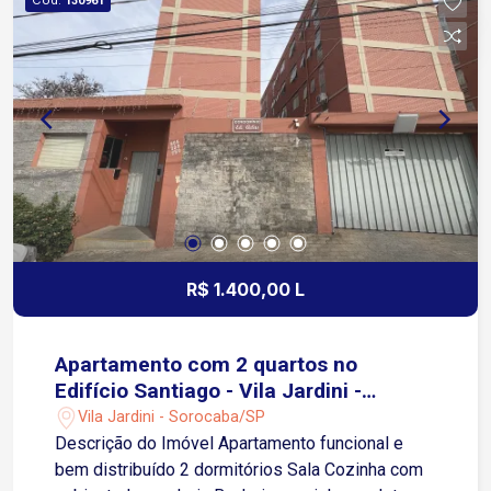
130961
R$ 1.400,00 L
Apartamento com 2 quartos no
Edifício Santiago - Vila Jardini -
Sorocaba/SP
Vila Jardini - Sorocaba/SP
Descrição do Imóvel Apartamento funcional e
bem distribuído 2 dormitórios Sala Cozinha com