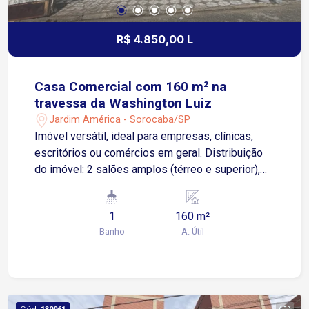
R$ 4.850,00 L
Casa Comercial com 160 m² na
travessa da Washington Luiz
Jardim América - Sorocaba/SP
Imóvel versátil, ideal para empresas, clínicas,
escritórios ou comércios em geral. Distribuição
do imóvel: 2 salões amplos (térreo e superior),
cada um com aproximadamente 80 m² Cozinha
funcional, ideal para apoio interno 1 Banheiro
1
160 m²
social Sacada espaçosa Localização privilegiada:
Banho
A. Útil
Travessa da Av. Washington Luiz Fácil acesso à
Av. Antônio Carlos Comitre Região de grande
fluxo e excelente visibilidade para o seu negócio
Agende sua visita e aproveite esta oportunidade
Cód.