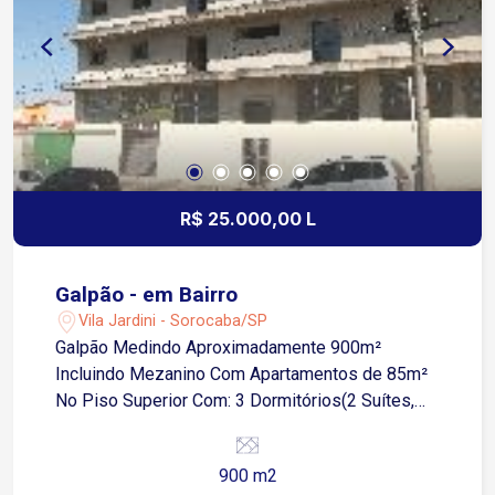
farmácias, escolas, academias, restaurantes,
bancos e diversas opções de comércio e
serviços no entorno. Entre em contato e agende
sua visita !
R$ 25.000,00 L
Galpão - em Bairro
Vila Jardini - Sorocaba/SP
Galpão Medindo Aproximadamente 900m²
Incluindo Mezanino Com Apartamentos de 85m²
No Piso Superior Com: 3 Dormitórios(2 Suítes,
Piso Frio) Sala 2 Ambeintes(Piso Frio)
Cozinha(Piso Frio, Azulejo Até o Teto)
900 m2
Banheiro(Piso Frio, Azulejo Até o Teto) Área de