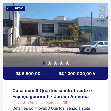
livre Localizado na Vila Independência em região
Cód.
106571
estratégica com fácil acesso às principais vias
da cidade A 2 minutos da Avenida General
Carneiro facilitando deslocamento rápido A 4
minutos da Avenida Dr Afonso Vergueiro
importante corredor urbano com ampla oferta de
serviços A 5 minutos das Avenidas Barão de
Tatuí e Washington Luiz região consolidada com
comércios supermercados farmácias e
conveniências Condomínio com: Portaria 24
horas proporcionando segurança e controle de
acesso Salão de festas Espaço gourmet com
R$ 6.500,00 L
R$ 1.300.000,00 V
churrasqueira Agende sua visita!
Casa com 3 Quartos sendo 1 suíte e
Espaço gourmet! - Jardim América
Jardim América - Sorocaba/SP
Detalhes do imóvel: 3 Quartos, sendo 1 suíte