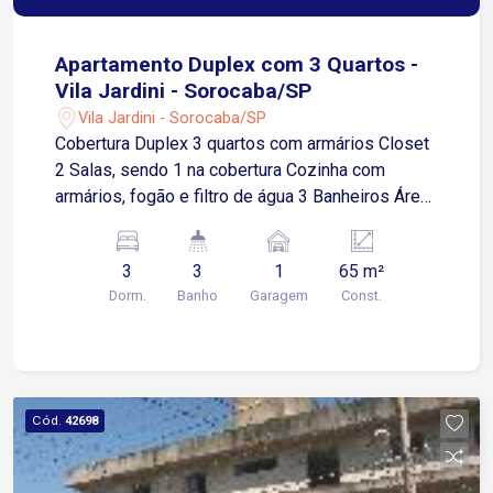
Apartamento Duplex com 3 Quartos -
Vila Jardini - Sorocaba/SP
Vila Jardini - Sorocaba/SP
Cobertura Duplex 3 quartos com armários Closet
2 Salas, sendo 1 na cobertura Cozinha com
armários, fogão e filtro de água 3 Banheiros Área
de Serviço Churrasqueira privativa Piscina
privativa 1 Vaga de garagem coberta Condomínio
3
3
1
65 m²
oferece portaria 24 horas e portão eletrônico.
Dorm.
Banho
Garagem
Const.
Localizado na Vila Jardini, um dos bairros mais
tradicionais da Zona Oeste de Sorocaba. O
condomínio está próximo à Avenida General
Carneiro, proporcionando fácil deslocamento para
diversas regiões da cidade. Em
Cód.
42698
aproximadamente 5 minutos é possível chegar
ao Centro de Sorocaba. A localização oferece
ampla infraestrutura, com supermercados,