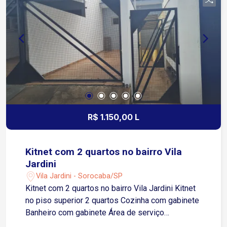
boa localização, com fácil acesso às principais
vias da cidade. Agende sua visita e venha
conhecer este imóvel!
R$ 1.150,00 L
Kitnet com 2 quartos no bairro Vila
Jardini
Vila Jardini - Sorocaba/SP
Kitnet com 2 quartos no bairro Vila Jardini Kitnet
no piso superior 2 quartos Cozinha com gabinete
Banheiro com gabinete Área de serviço
Localização: Fácil acesso à Av. Washington Luiz