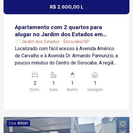
R$ 2.600,00 L
Apartamento com 2 quartos para
alugar no Jardim dos Estados em
Sorocaba/SP
Jardim dos Estados - Sorocaba/SP
Localizado com fácil acesso à Avenida Américo
de Carvalho e à Avenida Dr. Armando Pannunzio, a
poucos minutos do Centro de Sorocaba. A região
oferece infraestrutura completa, com escolas,
restaurantes, farmácias, supermercados,
2
1
1
1
academias e diversos comércios e serviços.
Dorm.
Suite
Banho
Garagem
Sobre o imóvel: 2 quartos, sendo 1 suíte Sala
para 2 ambientes Cozinha Banheiro social Área
de serviço Garagem: 1 vaga coberta Condomínio:
Academia Espaço kids Área Gourmet com
Churrasqueira Ideal para quem procura um
Cód.
872231
apartamento funcional, bem distribuído e em uma