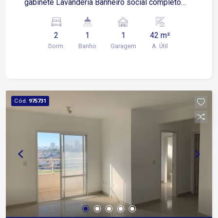
gabinete Lavanderia Banheiro social completo
com armário e box blindex 1 vaga de garagem
coberta Condomínio Campo de futebol para lazer
2
1
1
42 m²
Portaria 24 horas para segurança e controle de
Dorm.
Banho
Garagem
A. Útil
acesso Localização Próximo à Avenida General
Carneiro Fácil acesso ao centro da cidade Região
com ampla oferta de comércios e serviços
essenciais
Cód.
975731