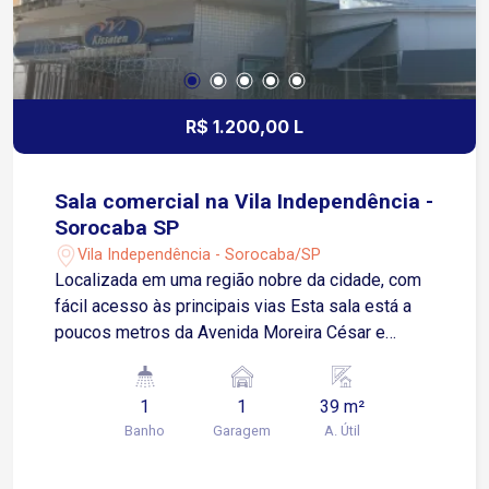
R$ 1.200,00 L
Sala comercial na Vila Independência -
Sorocaba SP
Vila Independência - Sorocaba/SP
Localizada em uma região nobre da cidade, com
fácil acesso às principais vias Esta sala está a
poucos metros da Avenida Moreira César e
próxima à Avenida Barão de Tatuí. Com 35m² de
área útil, o espaço conta com banheiro privativo e
1
1
39 m²
1 vaga de garagem descoberta, oferecendo
Banho
Garagem
A. Útil
praticidade e conforto para o seu negócio. Ideal
para escritórios, consultórios ou profissionais