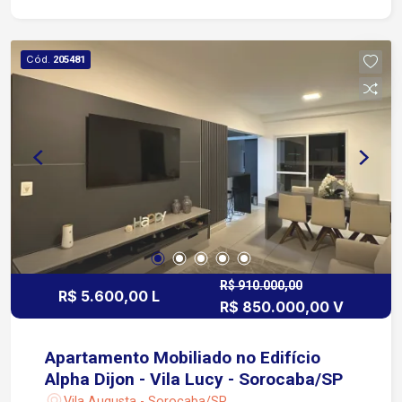
jantar Sala principal (living) Sala/escritório
Cozinha com armários planejados Despensa Área
de serviço Dependência de empregada com
Cód.
205481
quarto e banheiro Área externa: Quintal com
acesso lateral independente Espaço gourmet
coberto Cozinha de apoio Churrasqueira Banheiro
de apoio Piso superior: Sala, ideal para TV,
escritório ou ambiente multiuso Banheiro Varanda
Ideal para quem procura uma casa com boa
distribuição dos ambientes, espaço interno e
externo, perfeita para morar com conforto e
receber familiares e amigos. Agende sua visita e
conheça este imóvel!
R$ 910.000,00
R$ 5.600,00 L
R$ 850.000,00 V
Apartamento Mobiliado no Edifício
Alpha Dijon - Vila Lucy - Sorocaba/SP
Vila Augusta - Sorocaba/SP