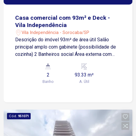
Casa comercial com 93m² e Deck -
Vila Independência
Vila Independência - Sorocaba/SP
Descrição do imóvel 93m² de área útil Salão
principal amplo com gabinete (possibilidade de
cozinha) 2 Banheiros social Área externa com
deck Em ponto nobre: Ao lado do Centro de
Sorocaba Acesso fácil à Rua 7 de Setembro e
2
93.33 m²
vias principais Próximo à Padaria Real, Night Dog
Banho
A. Útil
e grande variedade de comércios Esquina com
excelente fluxo de pedestres e veículos Agende
sua visita e conheça o potencial do espaço!
Cód.
951071