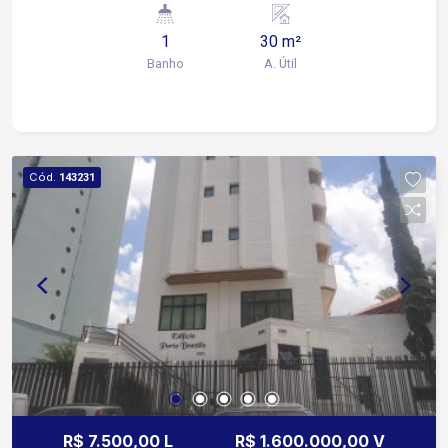
Espaço com boa iluminação natural e fácil
1
30 m²
adaptação de layout conforme a necessidade do
Banho
A. Útil
seu negócio Sobre a localização: Localizada na
Avenida General Carneiro um dos corredores
mais importantes de Sorocaba com alto fluxo de
veículos e pedestres Apenas 2 minutos da
Avenida Afonso Vergueiro facilitando o acesso
Cód.
143231
ao Centro A 4 minutos da Avenida Eugênio
Salerno via estratégica de ligação entre bairros A
6 minutos da Avenida Barão de Tatuí região
consolidada com forte atividade comercial A 5
minutos da Avenida Dr Américo Figueiredo
proporcionando mobilidade rápida para
diferentes regiões da cidade Região com
comércios serviços bancos transporte público e
grande visibilidade comercial Entre em contato e
agende sua visita para conhecer essa excelente
opção de aluguel comercial em Sorocaba!
R$ 7.500,00 L
R$ 1.600.000,00 V