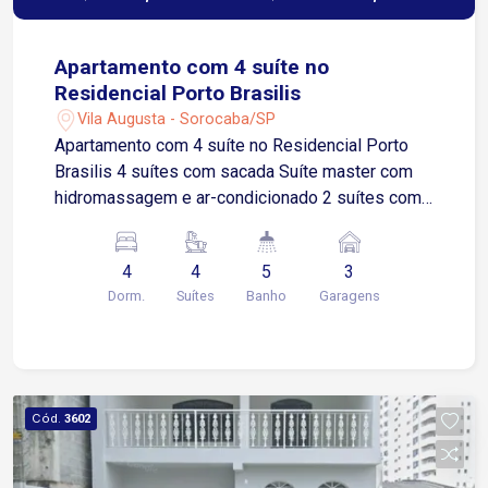
Apartamento com 4 suíte no
Residencial Porto Brasilis
Vila Augusta - Sorocaba/SP
Apartamento com 4 suíte no Residencial Porto
Brasilis 4 suítes com sacada Suíte master com
hidromassagem e ar-condicionado 2 suítes com
armários, sendo 1 com ar-condicionado
Dependência de empregada com banheiro e
4
4
5
3
armário Sala ampla para 3 ambientes com sacada
Dorm.
Suítes
Banho
Garagens
Lavabo Escritório Área gourmet Cozinha com
armários, fogão e exaustor Despensa Área de
serviço com armários 3 vagas de garagem
cobertas Ambientes amplos e bem distribuídos,
ideal para quem busca conforto e sofisticação
Cód.
3602
Possui diversos quartos, atendendo
perfeitamente famílias maiores ou quem precisa
de mais espaço Localização Localizado em