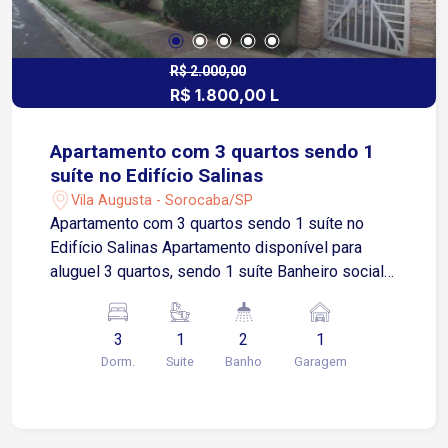
R$ 2.000,00
R$ 1.800,00 L
Apartamento com 3 quartos sendo 1
suíte no Edifício Salinas
Vila Augusta - Sorocaba/SP
Apartamento com 3 quartos sendo 1 suíte no
Edifício Salinas Apartamento disponível para
aluguel 3 quartos, sendo 1 suíte Banheiro social
Sala para dois ambientes Cozinha com armários
planejados Cozinha integrada à lavanderia 1 vaga
3
1
2
1
de garagem coberta Ambientes bem distribuídos,
Dorm.
Suite
Banho
Garagem
ideais para conforto e praticidade no dia a dia
Localização Localizado em bairro tradicional com
excelente acesso às principais vias
Aproximadamente 3 minutos da Avenida Afonso