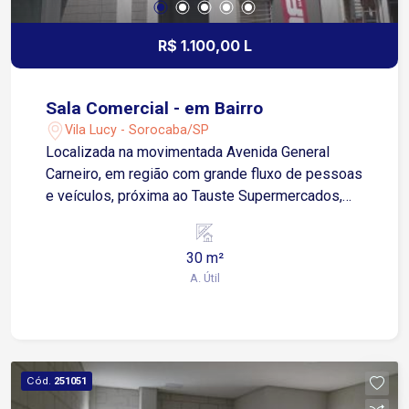
R$ 1.100,00 L
Sala Comercial - em Bairro
Vila Lucy - Sorocaba/SP
Localizada na movimentada Avenida General
Carneiro, em região com grande fluxo de pessoas
e veículos, próxima ao Tauste Supermercados,
Kalunga e diversos comércios e serviços da
região. Sobre o imóvel: Sala comercial com
30 m²
aproximadamente 30m² Espaço amplo e versátil
A. Útil
1 banheiro Ideal para escritório, consultório,
estética ou pequenos negócios Excelente
visibilidade e fácil acesso Ótima oportunidade
para quem busca sala comercial bem localizada,
em uma das avenidas mais conhecidas da
Cód.
251051
cidade, com infraestrutura completa ao redor e