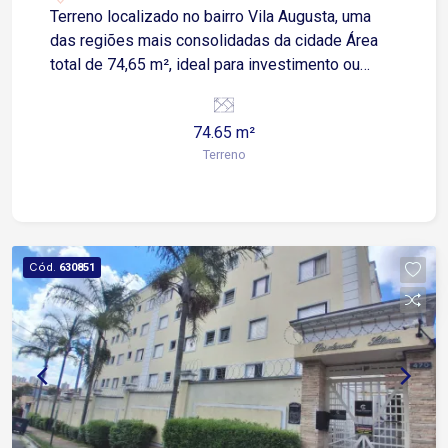
Terreno localizado no bairro Vila Augusta, uma
das regiões mais consolidadas da cidade Área
total de 74,65 m², ideal para investimento ou
construção Lote pronto para construir, com ótimo
potencial de valorização Em uma avenida bem
74.65 m²
movimentada com grande fluxo de veiculos e
Terreno
pedestres Localização: Bairro com infraestrutura
completa, contando com comércios variados,
restaurantes, serviços e conveniências Fácil
acesso às principais vias da cidade, facilitando o
deslocamento para outras regiões de Sorocaba
Cód.
630851
Agende agora mesmo sua visita!