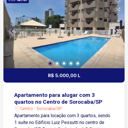
487181
Barão de Tatuí 9 minutos da Avenida Dom Aguirre
Condomínio com salão de festas, espaço
gourmet e espaço Kids ideal para momentos de
lazer Portaria 24 horas oferecendo segurança e
controle de acesso
R$ 5.000,00 L
Apartamento para alugar com 3
quartos no Centro de Sorocaba/SP
Centro - Sorocaba/SP
Apartamento para locação com 3 quartos, sendo
1 suíte no Edifício Luiz Pessutti no centro de