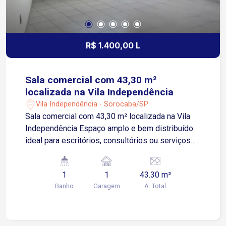
apartamento para aluguel com excelente padrão e
ótima localização em Sorocaba.
R$ 1.400,00 L
Sala comercial com 43,30 m²
localizada na Vila Independência
Vila Independência - Sorocaba/SP
Sala comercial com 43,30 m² localizada na Vila
Independência Espaço amplo e bem distribuído
ideal para escritórios, consultórios ou serviços
Ambiente luminoso e funcional que facilita
diferentes configurações de layout Banheiro
1
1
43.30 m²
privativo oferecendo praticidade e conforto para
Banho
Garagem
A. Total
a rotina profissional Uma vaga de
estacionamento exclusiva para o inquilino no
subsolo do prédio garantindo comodidade
Localização estratégica ao lado da Avenida