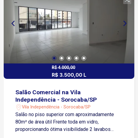
diversos segmentos comerciais: Escritório de
advocacia Escritório de contabilidade Consultório
médico ou odontológico Clínica de estética ou
salão de beleza Atendimento profissional em
geral Imóvel pronto para receber seu negócio em
uma das regiões mais valorizadas da cidade
Agende sua visita!
R$ 4.000,00
R$ 3.500,00 L
Salão Comercial na Vila
Independência - Sorocaba/SP
Vila Independência - Sorocaba/SP
Salão no piso superior com aproximadamente
80m² de área útil Frente toda em vidro,
proporcionando ótima visibilidade 2 lavabos
Espaço reservado para copa Ambiente moderno