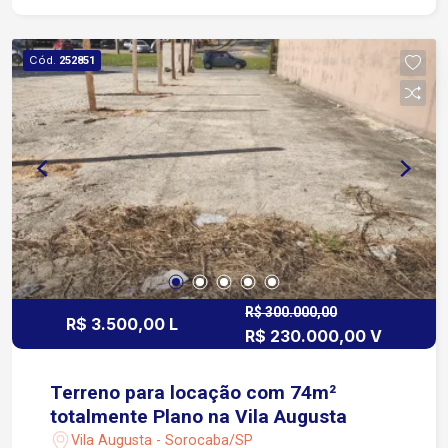
liberais que buscam um local estratégico e bem
estruturado. Agende já uma visita e venha
conhecer!
Cód.
252851
R$ 300.000,00
R$ 3.500,00 L
R$ 230.000,00 V
Terreno para locação com 74m²
totalmente Plano na Vila Augusta
Vila Augusta - Sorocaba/SP