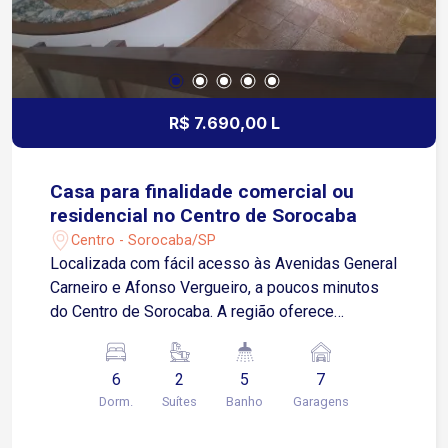
R$ 7.690,00 L
Casa para finalidade comercial ou
residencial no Centro de Sorocaba
Centro - Sorocaba/SP
Localizada com fácil acesso às Avenidas General
Carneiro e Afonso Vergueiro, a poucos minutos
do Centro de Sorocaba. A região oferece
infraestrutura completa, com escolas, padarias,
restaurantes, supermercados, farmácias e
6
2
5
7
diversos comércios e serviços. Sobre o imóvel: 3
Dorm.
Suítes
Banho
Garagens
quartos, sendo 1 suíte com armários planejados
2 quartos atendidos por banheiro social Sala de