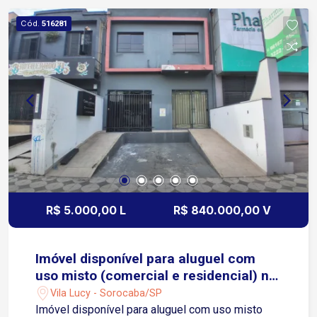
General Carneiro facilitando o acesso de clientes
Cód.
516281
e colaboradores Apenas 3 minutos das Avenidas
Afonso Vergueiro e Barão de Tatuí área comercial
consolidada com grande fluxo A 6 minutos da
Avenida Dom Aguirre e da Avenida São Paulo
garantindo ligação rápida com o Centro e demais
regiões
R$ 5.000,00 L
R$ 840.000,00 V
Imóvel disponível para aluguel com
uso misto (comercial e residencial) no
bairro Vila Lucy
Vila Lucy - Sorocaba/SP
Imóvel disponível para aluguel com uso misto