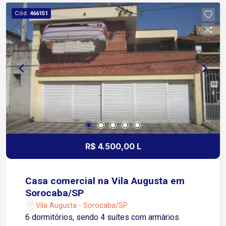
Vergueiro Cerca de 5 minutos da Avenida General
Cód.
466151
Carneiro Aproximadamente 5 a 10 minutos do
Centro de Sorocaba Fácil acesso à Rodovia
Raposo Tavares em cerca de 10 minutos Região
com ampla infraestrutura, próxima a
supermercados, farmácias, escolas, restaurantes
e diversos comércios Boa oferta de transporte
público e serviços próximos Localização ideal
para quem busca praticidade em imóvel para
aluguel Condomínio Oferece Portaria 24 horas
Playground Condomínio organizado, oferecendo
segurança e comodidade para o aluguel do
R$ 4.500,00 L
imóvel.
Casa comercial na Vila Augusta em
Sorocaba/SP
Vila Augusta - Sorocaba/SP
6 dormitórios, sendo 4 suítes com armários