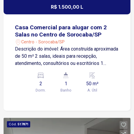
R$ 1.500,00 L
Casa Comercial para alugar com 2
Salas no Centro de Sorocaba/SP
Centro - Sorocaba/SP
Descrição do imóvel: Área construída aproximada
de 50 m² 2 salas, ideais para recepção,
atendimento, consultórios ou escritórios 1
banheiro social, atendendo às necessidades de
clientes e colaboradores Localização de grande
2
1
50 m²
visibilidade: Situada a poucos metros da Avenida
Dorm.
Banho
A. Útil
Dr. Eugênio Salerno Próxima à Avenida Dr. Afonso
Vergueiro, uma das principais vias da cidade
Fácil acesso às principais regiões de Sorocaba
Região central, com alto fluxo de pessoas e
veículos Cercada por comércios, serviços,
Cód.
517871
clínicas, bancos e transporte público Ideal para