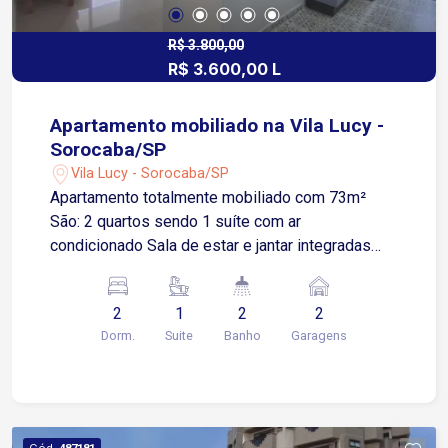
para aluguel.
R$ 3.800,00
R$ 3.600,00 L
Apartamento mobiliado na Vila Lucy -
Sorocaba/SP
Vila Lucy - Sorocaba/SP
Apartamento totalmente mobiliado com 73m²
São: 2 quartos sendo 1 suíte com ar
condicionado Sala de estar e jantar integradas
Varanda gourmet com churrasqueira Cozinha
totalmente planejada com armários, cooktop,
2
1
2
2
forno e geladeira Área de serviço com armários
Dorm.
Suite
Banho
Garagens
Varanda técnica 2 vagas de garagem cobertas
Localizado na Vila Lucy ao lado da Avenida
Afonso Vergueiro região estratégica com fácil
acesso às principais vias da cidade 2 minutos da
Avenida General Carneiro 5 minutos da Avenida
Cód.