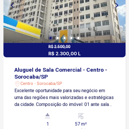
profissional. Entre em contato e agende uma
visita!
R$ 2.500,00
R$ 2.300,00 L
Aluguel de Sala Comercial - Centro -
Sorocaba/SP
Centro - Sorocaba/SP
Excelente oportunidade para seu negócio em
uma das regiões mais valorizadas e estratégicas
da cidade. Composição do imóvel: 01 ante sala
ideal para recepção ou sala de espera 02 salas
independentes, bem distribuídas 01 banheiro
1
57 m²
privativo Ambiente funcional, ideal para