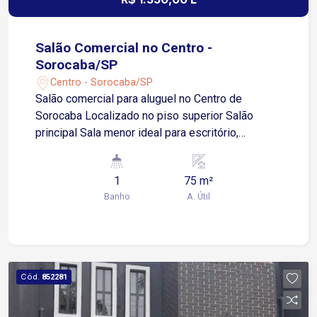
Salão Comercial no Centro -
Sorocaba/SP
Centro - Sorocaba/SP
Salão comercial para aluguel no Centro de
Sorocaba Localizado no piso superior Salão
principal Sala menor ideal para escritório,
estoque ou atendimento reservado Banheiro
Cozinha de apoio Imóvel versátil, indicado para
1
75 m²
escritórios, consultórios, estúdios, cursos e
Banho
A. Útil
diversas atividades comerciais Situado na região
central de Sorocaba, em área estratégica com
grande fluxo de pessoas e fácil acesso Próximo
a cartórios, escolas, comércios variados,
agências bancárias e serviços essenciais A
Cód.
852281
apenas 2 minutos da Avenida Dr Afonso
Vergueiro 4 minutos da Avenida General Osório 5