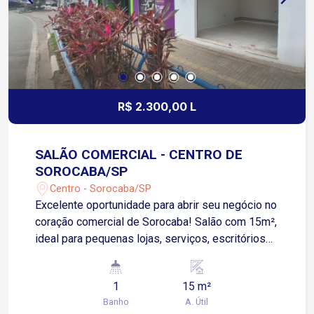
R$ 2.300,00 L
SALÃO COMERCIAL - CENTRO DE
SOROCABA/SP
Centro - Sorocaba/SP
Excelente oportunidade para abrir seu negócio no
coração comercial de Sorocaba! Salão com 15m²,
ideal para pequenas lojas, serviços, escritórios
ou atendimento ao público. O metro quadrado
MAIS BARATO da Rua São Bento! Localização
1
15 m²
privilegiada, em uma das ruas mais tradicionais e
Banho
A. Útil
movimentadas da cidade, com grande fluxo de