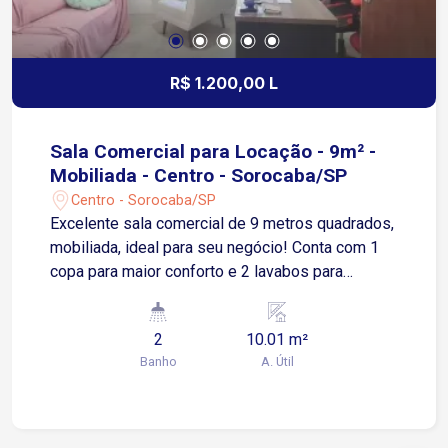
exposição, fácil acesso e grande circulação de
clientes. Este imóvel oferece flexibilidade,
localização estratégica e ótimo potencial
comercial para quem deseja empreender no
R$ 1.200,00 L
coração da cidade.
Sala Comercial para Locação - 9m² -
Mobiliada - Centro - Sorocaba/SP
Centro - Sorocaba/SP
Excelente sala comercial de 9 metros quadrados,
mobiliada, ideal para seu negócio! Conta com 1
copa para maior conforto e 2 lavabos para
atender sua equipe e clientes. Além disso, vagas
rotativas disponíveis para facilitar o acesso de
2
10.01 m²
todos. Destaques da localização: Próximo a
Banho
A. Útil
pontos de ônibus e transporte público Fácil
acesso à avenida Dr. Afonso Vergueiro Região
com ampla oferta de comércio, restaurantes e
serviços Próximo a centros comerciais e