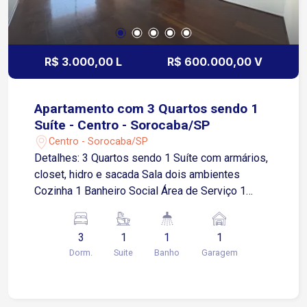
R$ 3.000,00 L
R$ 600.000,00 V
Apartamento com 3 Quartos sendo 1
Suíte - Centro - Sorocaba/SP
Centro - Sorocaba/SP
Detalhes: 3 Quartos sendo 1 Suíte com armários,
closet, hidro e sacada Sala dois ambientes
Cozinha 1 Banheiro Social Área de Serviço 1
Vaga de garagem coberta A localização oferece
praticidade para o dia a dia, estando a
3
1
1
1
aproximadamente: 2 minutos da Rua da Penha e
Dorm.
Suite
Banho
Garagem
da região central de comércio; 3 minutos do
Terminal Santo Antônio; 5 minutos do Sorocaba
Shopping e do Shopping Cianê; 5 minutos da
Avenida Dom Aguirre, uma das principais vias da