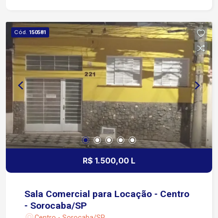
Controle de acesso Localizada na Rua Padre
Luiz, no Centro de Sorocaba Apenas 4 minutos
das Avenidas São Paulo e Dom Aguirre 5 minutos
Cód.
150581
da Avenida Dr. Afonso Vergueiro 6 minutos da
Avenida General Carneiro Região com excelente
infraestrutura, cercada por bancos, comércios,
restaurantes, serviços e transporte público,
oferecendo fácil acesso às principais vias da
cidade.
R$ 1.500,00 L
Sala Comercial para Locação - Centro
- Sorocaba/SP
Centro - Sorocaba/SP