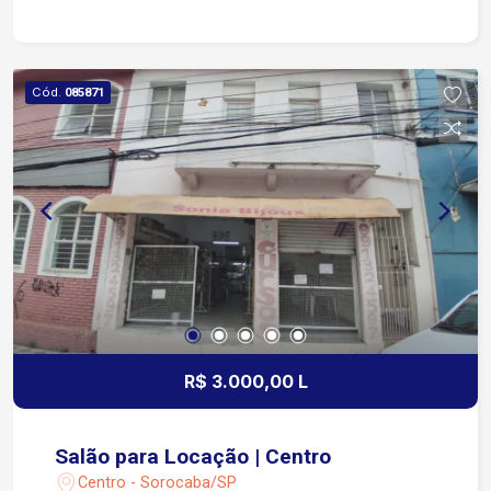
na região central de Sorocaba, com excelente
infraestrutura e fácil acesso às principais vias da
cidade Próximo a bancos, cartórios, lojas,
restaurantes e pontos de transporte público, o
Cód.
085871
que favorece a movimentação constante e o fluxo
de potenciais clientes Ideal para: Imobiliárias,
escritórios de representação, consultórios,
agências e empresas de serviços que buscam
um endereço de prestígio e localização
estratégica
R$ 3.000,00 L
Salão para Locação | Centro
Centro - Sorocaba/SP