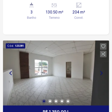
salas 2 banheiros : Fem e Masc Todas as salas
possuem pia não tem garagem Testada : 8,70 m
3
130.50 m²
204 m²
A/C: 204 m
Banho
Terreno
Const.
Cód.
123281
R$ 1.350,00 L