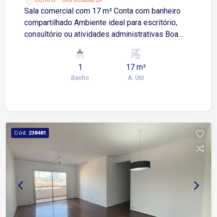
Sala comercial com 17 m² Conta com banheiro
compartilhado Ambiente ideal para escritório,
consultório ou atividades administrativas Boa
iluminação e fácil acesso Localizada na Rua
Professor Toledo, no Centro de Sorocaba Apenas
1
17 m²
4 minutos das Avenidas Moreira César e General
Banho
A. Útil
Carneiro 6 minutos da Avenida Barão de Tatuí 9
minutos das Avenidas Dom Aguirre e São Paulo
Região com grande fluxo de pessoas, comércios,
serviços e transporte público Excelente
oportunidade para quem busca uma sala
Cód.
238481
comercial em localização estratégica, no coração
de Sorocaba