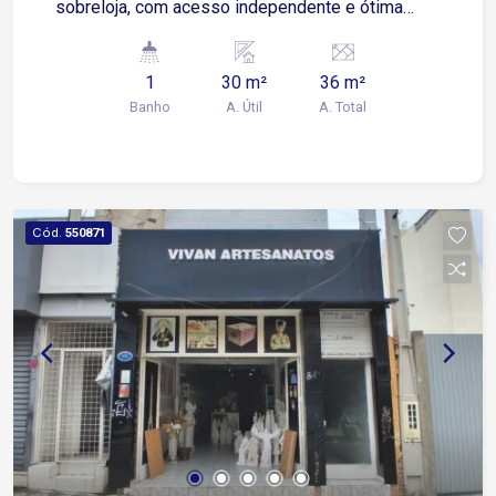
sobreloja, com acesso independente e ótima
iluminação natural Conta com ar condicionado 1
banheiro privativo Sistema de interfone,
1
30 m²
36 m²
oferecendo maior segurança e controle de
Banho
A. Útil
A. Total
acesso Localização privilegiada no Centro de
Sorocaba, em área com grande fluxo de pessoas
e fácil acesso ao transporte público Região
cercada por comércios, bancos, serviços e ampla
estrutura urbana Agende uma visita e conheça!
Cód.
550871