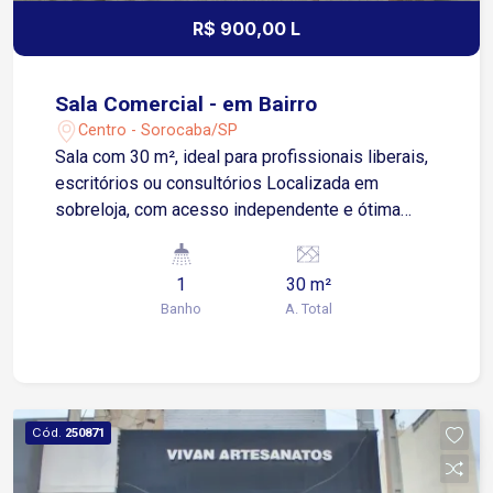
R$ 900,00 L
Sala Comercial - em Bairro
Centro - Sorocaba/SP
Sala com 30 m², ideal para profissionais liberais,
escritórios ou consultórios Localizada em
sobreloja, com acesso independente e ótima
iluminação natural Conta com 1 banheiro privativo
Sistema de interfone, oferecendo maior
1
30 m²
segurança e controle de acesso Localização
Banho
A. Total
privilegiada no Centro de Sorocaba, em área com
grande fluxo de pessoas e fácil acesso ao
transporte público Região cercada por comércios,
bancos, serviços e ampla estrutura urbana
Agende uma visita e conheça!
Cód.
250871