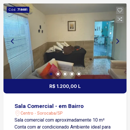
cidade; O condomínio oferece: Portaria 24h 2
Cód.
718481
elevadores salão de festas Próximo a
supermercados, bancos, farmácias, escolas,
restaurantes, hospitais, academias e diversos
serviços essenciais. Uma excelente
oportunidade para quem busca praticidade,
mobilidade e toda a infraestrutura que o Centro
de Sorocaba oferece. Entre em contato e agende
uma visita!
R$ 1.200,00 L
Sala Comercial - em Bairro
Centro - Sorocaba/SP
Sala comercial com aproximadamente 10 m²
Conta com ar condicionado Ambiente ideal para