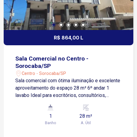
R$ 864,00 L
Sala Comercial no Centro -
Sorocaba/SP
Centro - Sorocaba/SP
Sala comercial com ótima iluminação e excelente
aproveitamento do espaço 28 m² 6º andar 1
lavabo Ideal para escritórios, consultórios,
profissionais liberais e prestadores de serviços
Não possui vaga de garagem, porém conta com
1
28 m²
diversos estacionamentos nas proximidades
Banho
A. Útil
Condomínio Nossa Senhora da Ponte com:
Recepção Ambiente comercial consolidado