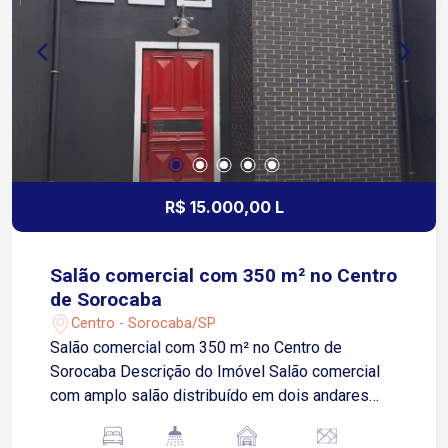
minutos da Avenida General Carneiro 6 minutos
da Avenida Barão de Tatuí 8 minutos das
Avenidas Dom Aguirre e São Paulo Ideal para
quem busca praticidade e visibilidade para o seu
negócio
R$ 15.000,00 L
Salão comercial com 350 m² no Centro
de Sorocaba
Centro - Sorocaba/SP
Salão comercial com 350 m² no Centro de
Sorocaba Descrição do Imóvel Salão comercial
com amplo salão distribuído em dois andares
Piso térreo: salão principal dividido em dois
ambientes, mezanino, lavabo e varanda Piso