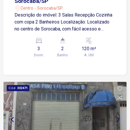
Sorocaba/SP
Centro - Sorocaba/SP
Descrição do imóvel: 3 Salas Recepção Cozinha
com copa 2 Banheiros Localização: Localizado
no centro de Sorocaba, com fácil acesso e
excelente visibilidade. Ideal para clínicas,
consultórios, dentistas ou escritórios que
3
2
120 m²
buscam um espaço bem distribuído em uma
Dorm.
Banho
A. Útil
região estratégica da cidade. Agende sua visita.
Cód.
302471