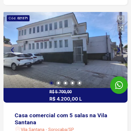
pedestres e veículos, o que favorece negócios
de diversos segmentos. Fica a poucos minutos
das principais avenidas da cidade: Afonso
Cód.
021371
Vergueiro - acesso rápido ao Centro e à
Rodoviária. General Carneiro - via com grande
fluxo, comércios, bancos e serviços. Barão de
Tatuí - conhecida por seus restaurantes, escolas
e clínicas.
R$ 5.700,00
R$ 4.200,00 L
Casa comercial com 5 salas na Vila
Santana
Vila Santana - Sorocaba/SP