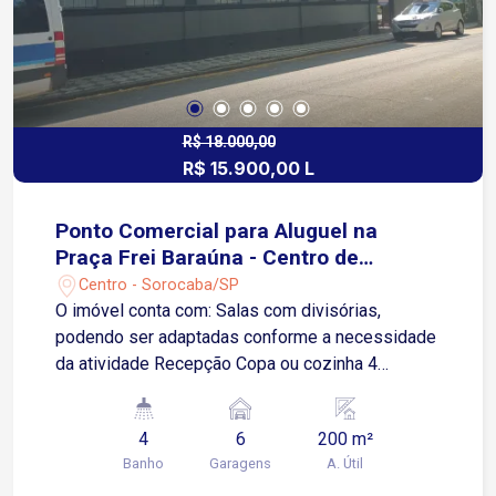
R$ 18.000,00
R$ 15.900,00 L
Ponto Comercial para Aluguel na
Praça Frei Baraúna - Centro de
Sorocaba/SP
Centro - Sorocaba/SP
O imóvel conta com: Salas com divisórias,
podendo ser adaptadas conforme a necessidade
da atividade Recepção Copa ou cozinha 4
banheiros privativos para uso de equipe e
clientes Fachada ampla e de destaque
4
6
200 m²
Estacionamento, facilitando o acesso de
Banho
Garagens
A. Útil
visitantes e colaboradores Localização: Situado