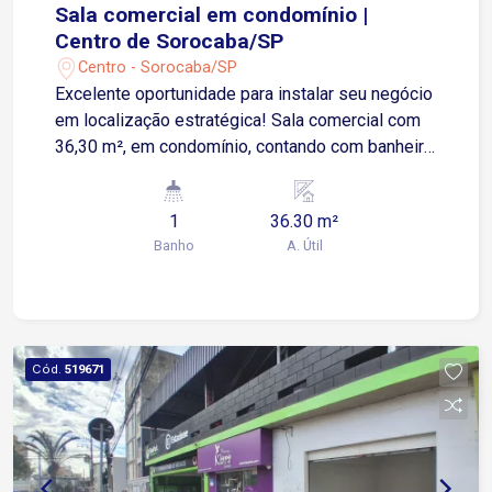
Sala comercial em condomínio |
Centro de Sorocaba/SP
Centro - Sorocaba/SP
Excelente oportunidade para instalar seu negócio
em localização estratégica! Sala comercial com
36,30 m², em condomínio, contando com banheiro
privativo. Ideal para escritórios, consultórios ou
profissionais liberais que buscam praticidade e
1
36.30 m²
endereço central. Localização privilegiada no
Banho
A. Útil
coração de Sorocaba Espaço versátil para
diferentes atividades Condomínio com segurança
24 horas e bem estruturado Agende já sua visita
e confira de perto esta oportunidade!
Cód.
519671