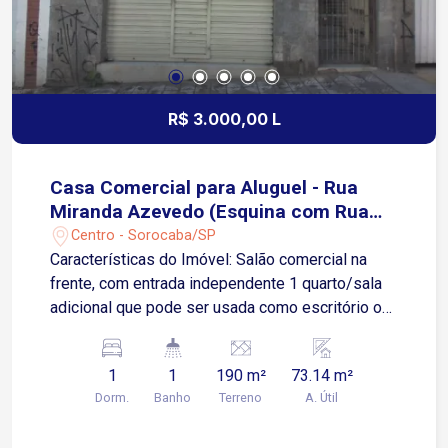
R$ 3.000,00 L
Casa Comercial para Aluguel - Rua
Miranda Azevedo (Esquina com Rua
Sete de Setembro) - Sorocaba/SP
Centro - Sorocaba/SP
Características do Imóvel: Salão comercial na
frente, com entrada independente 1 quarto/sala
adicional que pode ser usada como escritório ou
sala de espera. Banheiro social Sala de estar
espaçosa Cozinha ampla Depósito Lavanderia
1
1
190 m²
73.14 m²
Quintal grande, com parte coberta nos fundos
Dorm.
Banho
Terreno
A. Útil
Localização Privilegiada: A região é mista
(residencial e comercial), com boa circulação de