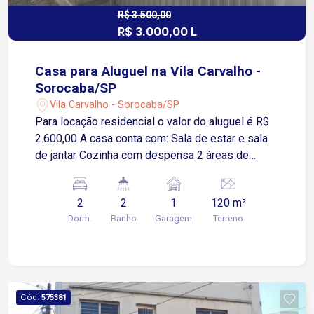
R$ 3.500,00
R$ 3.000,00 L
Casa para Aluguel na Vila Carvalho -
Sorocaba/SP
Vila Carvalho - Sorocaba/SP
Para locação residencial o valor do aluguel é R$
2.600,00 A casa conta com: Sala de estar e sala
de jantar Cozinha com despensa 2 áreas de
serviço 2 banheiros 2 quartos com armários
embutidos Varanda Terraço com ótimo espaço 1
2
2
1
120 m²
vaga de garagem coberta A apenas 300 metros
Dorm.
Banho
Garagem
Terreno
da Avenida General Osório 400 metros da
Avenida Dr. Afonso Vergueiro 3 minutos do
Shopping Cianê 4 minutos da Avenida Dom
Aguirre 7 minutos da Avenida Barão de Tatuí
Região com fácil acesso ao Centro da cidade,
Cód.
575381
comércios, supermercados, farmácias, escolas,