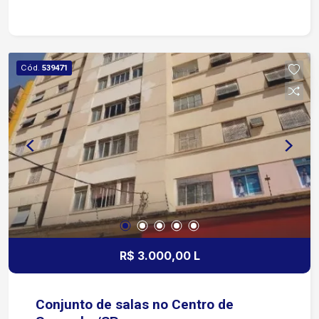
pedestres. A apenas 2 minutos a pé da Praça
Coronel Fernando Prestes e 3 minutos do
Terminal Santo Antônio. Próximo a bancos,
farmácias, cartórios, lojas e todos os principais
Cód.
539471
comércios do centro. Agende já sua visita!
R$ 3.000,00 L
Conjunto de salas no Centro de