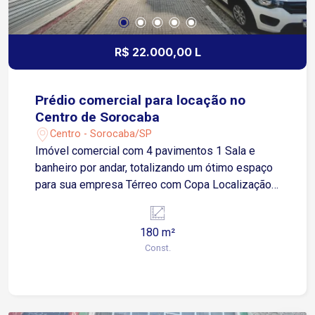
R$ 22.000,00 L
Prédio comercial para locação no
Centro de Sorocaba
Centro - Sorocaba/SP
Imóvel comercial com 4 pavimentos 1 Sala e
banheiro por andar, totalizando um ótimo espaço
para sua empresa Térreo com Copa Localização:
Centro de Sorocaba, em área privilegiada Fácil
acesso às Avenidas São Paulo, Afonso Vergueiro
180 m²
e Dom Aguirre Região com grande fluxo de
Const.
pessoas. Agende sua visita e venha conhecer
esse excelente imóvel!