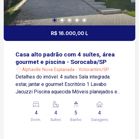
R$ 16.000,00 L
Casa alto padrão com 4 suítes, área
gourmet e piscina - Sorocaba/SP
Alphaville Nova Esplanada - Votorantim/SP
Detalhes do imóvel: 4 suítes Sala integrada:
estar, jantar e gourmet Escritório 1 Lavabo
Jacuzzi Piscina aquecida Móveis planejados em
todos os ambientes 4 vagas de garagem sendo
2 cobertas Condomínio: Clube completo com
4
4
5
4
piscinas adulto e infantil. Quadras de tênis,
Dorm.
Suítes
Banho
Garagens
futebol, basquete e vôlei. Salão de jogos,
academia completa e salão de festas.
Playground para crianças Localização: Próximo