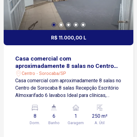
R$ 11.000,00 L
Casa comercial com
aproximadamente 8 salas no Centro
de Sorocaba
Centro - Sorocaba/SP
Casa comercial com aproximadamente 8 salas no
Centro de Sorocaba 8 salas Recepção Escritório
Almoxarifado 6 lavabos Ideal para clínicas,
consultórios, escritórios, empresas, escolas,
cursos, espaços administrativos, clínicas de
8
6
1
250 m²
estética, coworkings e diversos outros
Dorm.
Banho
Garagem
A. Útil
segmentos Sobre a localização Localizada na
região central de Sorocaba, em área estratégica e