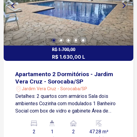
R$ 1.700,00
R$ 1.630,00 L
Apartamento 2 Dormitórios - Jardim
Vera Cruz - Sorocaba/SP
Jardim Vera Cruz - Sorocaba/SP
Detalhes: 2 quartos com armários Sala dois
ambientes Cozinha com modulados 1 Banheiro
Social com box de vidro e gabinete Área de
Serviço 2 Vagas de garagem descobertas
Infraestrutura do Condomínio: Portaria 24 horas,
2
1
2
47.28 m²
garantindo segurança e tranquilidade Piscina