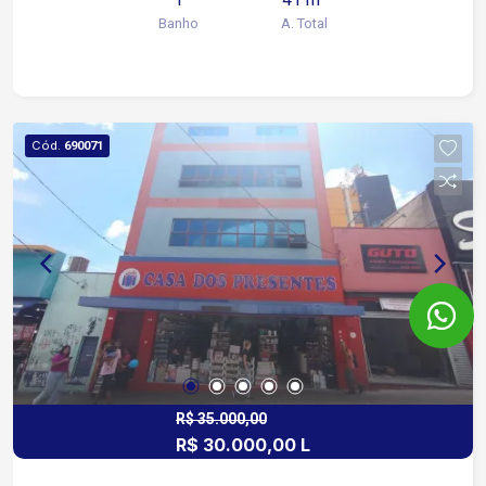
infraestrutura completa de segurança. Situado no
Banho
A. Total
centro de Sorocaba, proporciona fácil acesso às
principais avenidas da região.
Cód.
690071
R$ 35.000,00
R$ 30.000,00 L