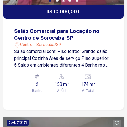
R$ 10.000,00 L
Salão Comercial para Locação no
Centro de Sorocaba-SP
Centro - Sorocaba/SP
Salão comercial com: Piso térreo: Grande salão
principal Cozinha Área de serviço Piso superior:
5 Salas em ambientes diferentes 4 Banheiros
sociais Área externa pequena Varanda
Localização: Próximo a comércios e com grande
2
158 m²
174 m²
fluxo de pessoas Fácil acesso para Avenida São
Banho
A. Útil
A. Total
Paulo, Avenida Afonso Vergueiro e Avenida Dom
Aguirre Agende já a sua visita!
Cód.
743171