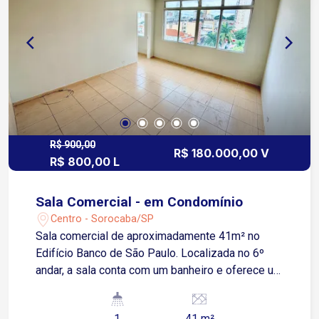
Localização Privilegiada: Situado a poucos
minutos das principais vias da cidade, como a
Avenida Dom Aguirre, Rua Sete de Setembro e
Avenida São Paulo, o imóvel está em uma região
repleta de comércios e serviços, facilitando o dia
a dia e proporcionando alta visibilidade para o
seu negócio.
R$ 900,00
R$ 180.000,00 V
R$ 800,00 L
Sala Comercial - em Condomínio
Centro - Sorocaba/SP
Sala comercial de aproximadamente 41m² no
Edifício Banco de São Paulo. Localizada no 6º
andar, a sala conta com um banheiro e oferece um
ambiente ideal para diversos tipos de negócios.
O condomínio dispõe de elevadores e
1
41 m²