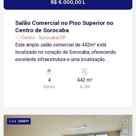
R$ 6.000,00 L
Salão Comercial no Piso Superior no
Centro de Sorocaba
Centro - Sorocaba/SP
Este amplo salão comercial de 442m² está
localizado no coração de Sorocaba, oferecendo
excelente infraestrutura e uma localização
estratégica. Ideal para empresas que buscam um
ambiente funcional e bem posicionado, o imóvel
4
442 m²
dispõe de: 7 salas grandes, todas com várias
Banho
A. Útil
repartições; Grande recepção para acolher
clientes e visitantes com conforto e
profissionalismo; Dois banheiros masculinos e
dois femininos, garantindo praticidade e
acessibilidade; Cozinha, refeitório e pequena
Cód.
342071
lavanderia, proporcionando conforto e
funcionalidade para os colaboradores.