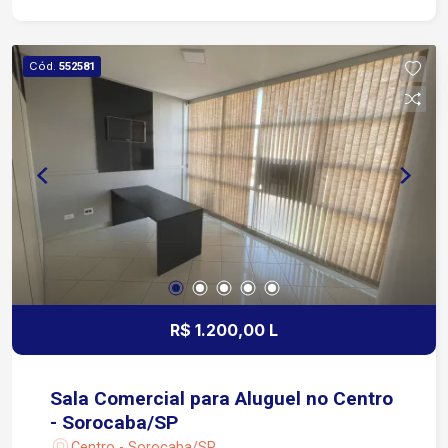
com excelente infraestrutura Fácil acesso à
Avenida Afonso Vergueiro, importante corredor
de mobilidade e comércio Aproximadamente 3
Cód.
552581
minutos da Avenida General Osório Fácil acesso
às principais regiões da cidade e às principais
vias de ligação Próxima a bancos, cartórios,
órgãos públicos, hospitais, clínicas, restaurantes,
estacionamentos, comércios e ampla rede de
serviços Região com grande circulação de
pessoas e excelente acesso por transporte
público Localização estratégica para empresas
que buscam visibilidade, praticidade e facilidade
de deslocamento
R$ 1.200,00 L
Sala Comercial para Aluguel no Centro
- Sorocaba/SP
Centro - Sorocaba/SP