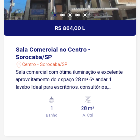
R$ 864,00 L
Sala Comercial no Centro -
Sorocaba/SP
Centro - Sorocaba/SP
Sala comercial com ótima iluminação e excelente
aproveitamento do espaço 28 m² 6º andar 1
lavabo Ideal para escritórios, consultórios,
profissionais liberais e prestadores de serviços
Não possui vaga de garagem, porém conta com
1
28 m²
diversos estacionamentos nas proximidades
Banho
A. Útil
Condomínio Nossa Senhora da Ponte com:
Recepção Ambiente comercial consolidado
Controle de acesso Localizada na Rua Padre
Luiz, no Centro de Sorocaba Apenas 4 minutos