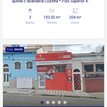
quintal c lavanderia Cozinha * Piso Superior 4
salas 2 banheiros : Fem e Masc Todas as salas
possuem pia não tem garagem Testada : 8,70 m
3
130.50 m²
204 m²
A/C: 204 m
Banho
Terreno
Const.
Cód.
094181