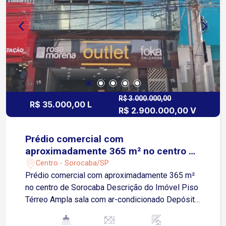
bairros e regiões A 3 minutos da Avenida Dom
Aguirre, corredor estratégico com ligação rápida a
outras zonas da cidade Região com ampla oferta
de comércios, bancos, restaurantes,
estacionamentos e transporte público, ideal para
instalação de empresas e atendimento ao
público Agende já sua visita!
R$ 3.000.000,00
R$ 35.000,00 L
R$ 2.900.000,00 V
Prédio comercial com
aproximadamente 365 m² no centro de
Sorocaba
Centro - Sorocaba/SP
Prédio comercial com aproximadamente 365 m²
no centro de Sorocaba Descrição do Imóvel Piso
Térreo Ampla sala com ar-condicionado Depósito
Sala de estoque Hall de entrada para cozinha
Lavanderia 1 banheiro social 2 banheiros