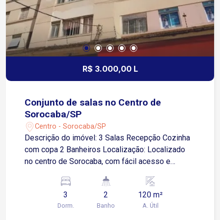
R$ 3.000,00 L
Conjunto de salas no Centro de
Sorocaba/SP
Centro - Sorocaba/SP
Descrição do imóvel: 3 Salas Recepção Cozinha
com copa 2 Banheiros Localização: Localizado
no centro de Sorocaba, com fácil acesso e
excelente visibilidade. Ideal para clínicas,
consultórios, dentistas ou escritórios que
3
2
120 m²
buscam um espaço bem distribuído em uma
Dorm.
Banho
A. Útil
região estratégica da cidade. Agende sua visita.