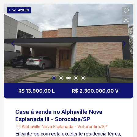
das Avenidas São Paulo e Dom Aguirre 5 minutos
Cód.
420581
da Avenida Dr. Afonso Vergueiro 6 minutos da
Avenida General Carneiro Região com excelente
infraestrutura, cercada por bancos, comércios,
restaurantes, serviços e transporte público,
oferecendo fácil acesso às principais vias da
cidade.
R$ 13.900,00 L
R$ 2.300.000,00 V
Casa á venda no Alphaville Nova
Esplanada III - Sorocaba/SP
Alphaville Nova Esplanada - Votorantim/SP
Encante-se com esta excelente residência térrea,