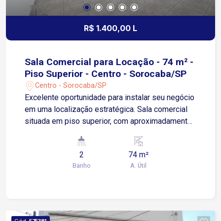
R$ 1.400,00 L
Sala Comercial para Locação - 74 m² -
Piso Superior - Centro - Sorocaba/SP
Centro - Sorocaba/SP
Excelente oportunidade para instalar seu negócio
em uma localização estratégica. Sala comercial
situada em piso superior, com aproximadamente
74 m² de área útil, oferecendo um ambiente
amplo e versátil para escritórios, consultórios,
2
74 m²
agências, salas de atendimento, entre outras
Banho
A. Útil
atividades comerciais. O imóvel conta com:
Amplo espaço interno com excelente
aproveitamento da área; 02 banheiros; Boa
iluminação e ventilação natural; Ambiente ideal
para diversas finalidades profissionais; Fácil
Cód.