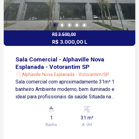
R$ 3.500,00
R$ 3.000,00 L
Sala Comercial - Alphaville Nova
Esplanada - Votorantim SP
Alphaville Nova Esplanada - Votorantim/SP
Sala comercial com aproximadamente 31m² 1
banheiro Ambiente moderno, bem iluminado e
ideal para profissionais da saúde Situada na
Avenida Júlio Cassola, região estratégica e
planejada de Votorantim Fácil acesso à Rodovia
1
31 m²
Raposo Tavares e Avenida Gisele Constantino
Banho
A. Útil
Próxima ao Shopping Iguatemi Esplanada,
comércios, serviços, restaurantes e clínicas