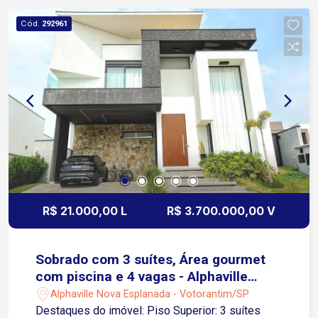
de festas Mini Mercadinho Localização: Próximo
Cód.
292961
à Praça de Eventos de Votorantim, Shopping
Panorâmico, Decathlon, Shopping Iguatemi
Esplanada, SESI, Tauste Supermercado, além de
padarias, farmácias e mais Fácil acesso à
Rodovia Raposo Tavares e à Avenida
Comendador Pereira Inácio. Agende sua visita!
R$ 21.000,00 L
R$ 3.700.000,00 V
Sobrado com 3 suítes, Área gourmet
com piscina e 4 vagas - Alphaville
Nova Esplanada
Alphaville Nova Esplanada - Votorantim/SP
Destaques do imóvel: Piso Superior: 3 suítes