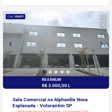
Local rodeado por condomínios de alto padrão e
empreendimentos corporativos, garantindo
excelente fluxo e perfil qualificado de público
Cód.
036971
Edifício Connect 2 com estrutura moderna
Ambientes corporativos, recepção e elevadores
Região em constante crescimento, ideal para
ampliar visibilidade e valorizar a atuação
profissional
R$ 3.500,00
R$ 3.000,00 L
Sala Comercial no Alphaville Nova
Esplanada - Votorantim SP
Alphaville Nova Esplanada - Votorantim/SP