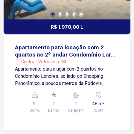
R$ 1.970,00 L
Apartamento para locação com 2
quartos no 2º andar Condomínio Lar
Londres
Centro - Votorantim/SP
Apartamento para alugar com 2 quartos no
Condomínio Londres, ao lado do Shopping
Panorâmico, a poucos metros da Rodovia
Raposo Tavares Características do imóvel: Área
total de 48m² 2 quartos Sala de estar Cozinha
2
1
1
48 m²
Banheiro social Área de serviço 1 vaga de
Dorm.
Banho
Garagem
A. Útil
garagem coberta 2º andar (prédio sem elevador)
Infraestrutura do Condomínio: Piscinas adulto e
infantil Playground Academia equipada Quadra
society e quadra de areia 2 churrasqueiras Salão