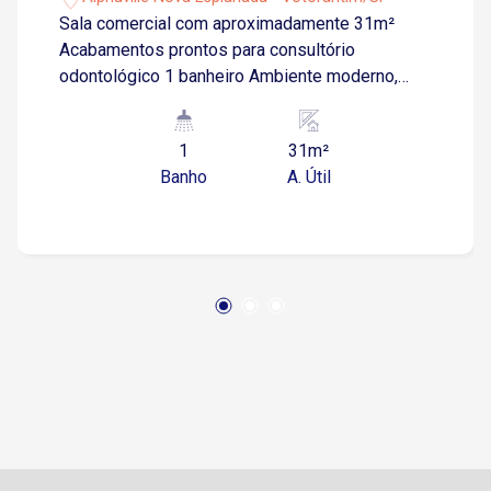
Sala comercial com aproximadamente 31m²
Acabamentos prontos para consultório
odontológico 1 banheiro Ambiente moderno,
bem iluminado e ideal para profissionais da
saúde Situada na Avenida Júlio Cassola, região
1
31m²
estratégica e planejada de Votorantim Fácil
Banho
A. Útil
acesso à Rodovia Raposo Tavares e Avenida
Gisele Constantino Próxima ao Shopping
Iguatemi Esplanada, comércios, serviços,
restaurantes e clínicas Local rodeado por
condomínios de alto padrão e empreendimentos
corporativos, garantindo excelente fluxo e perfil
qualificado de público Condomínio: Edifício
Connect 2 com estrutura moderna Ambientes
corporativos, recepção e elevadores Região em
constante crescimento, ideal para ampliar
visibilidade e valorizar a atuação profissional