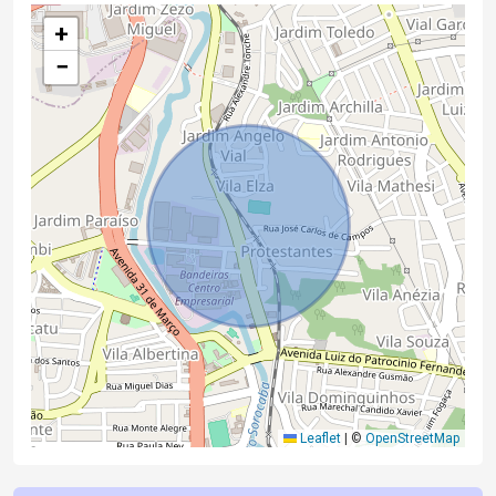
+
−
Leaflet
|
©
OpenStreetMap