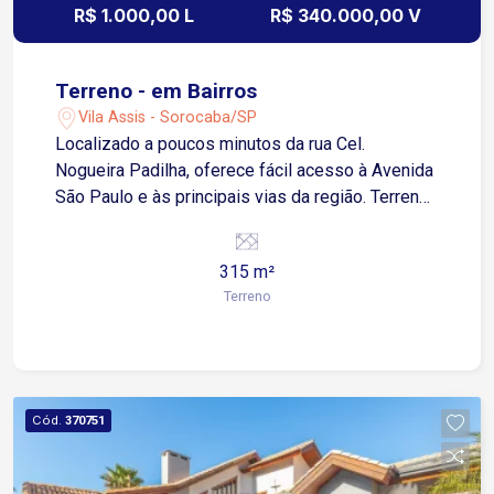
R$ 1.000,00 L
R$ 340.000,00 V
Terreno - em Bairros
Vila Assis - Sorocaba/SP
Localizado a poucos minutos da rua Cel.
Nogueira Padilha, oferece fácil acesso à Avenida
São Paulo e às principais vias da região. Terreno
plano para locação e venda na Vila Assis, com
315m², sendo 10m de frente. Ideal para
315 m²
construção residencial ou comercial. Não perca
Terreno
essa chance de investir em um local estratégico
e promissor. Agende sua visita hoje mesmo!
Cód.
370751