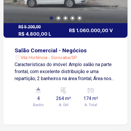
R$ 5.200,00
R$ 1.060.000,00 V
R$ 4.800,00 L
Salão Comercial - Negócios
Vila Hortência - Sorocaba/SP
Características do imóvel: Amplo salão na parte
frontal, com excelente distribuição e uma
repartição; 2 banheiros na área frontal; Área nos
fundos com 2 cômodos, ideais para escritório,
estoque ou alojamento; 2 banheiros adicionais na
4
264 m²
174 m²
área dos fundos; Quintal espaçoso,
Banho
A. Útil
A. Total
proporcionando ainda mais possibilidades de
uso. Localização: Próximo ao Centro de
Sorocaba; Fácil acesso às Avenidas São Paulo e
Dom Aguirre; Região estratégica, com grande