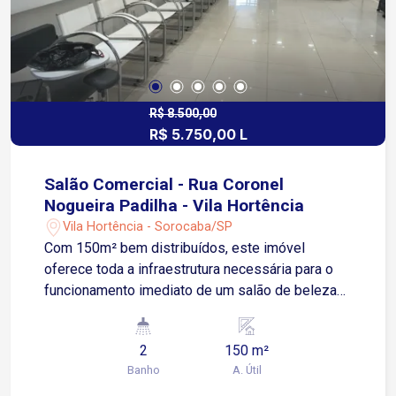
R$ 8.500,00
R$ 5.750,00 L
Salão Comercial - Rua Coronel
Nogueira Padilha - Vila Hortência
Vila Hortência - Sorocaba/SP
Com 150m² bem distribuídos, este imóvel
oferece toda a infraestrutura necessária para o
funcionamento imediato de um salão de beleza
completo. Conta com: Espaço com balcão e
espelhos para até 8 cabeleireiros 2 mezaninos
2
150 m²
versáteis 3 salas privativas para estética Área
Banho
A. Útil
separada para barbearia 2 lavatórios e cadeiras