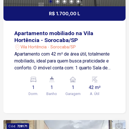
R$ 1.700,00 L
Apartamento mobiliado na Vila
Hortência - Sorocaba/SP
Vila Hortência - Sorocaba/SP
Apartamento com 42 m² de área útil, totalmente
mobiliado, ideal para quem busca praticidade e
conforto. O imóvel conta com: 1 quarto Sala de
estar Cozinha Banheiro com box blindex Área de
serviço 1 vaga de garagem Apenas 5 minutos da
1
1
1
42 m²
Avenida São Paulo e da Avenida Dom Aguirre 6
Dorm.
Banho
Garagem
A. Útil
minutos da Rodovia Raposo Tavares 10 minutos
da Avenida Dr. Afonso Vergueiro A menos de 200
metros da Rua Coronel Nogueira Padilha, com
fácil acesso a supermercados, farmácias,
restaurantes e diversos comércios da região
Cód.
728171