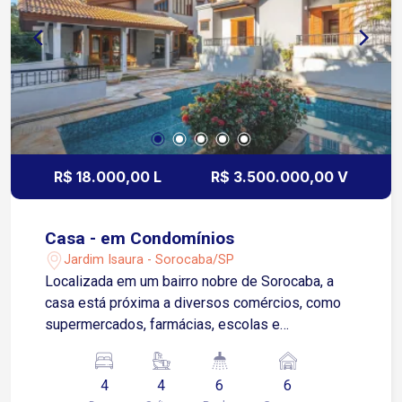
R$ 18.000,00 L
R$ 3.500.000,00 V
Casa - em Condomínios
Jardim Isaura - Sorocaba/SP
Localizada em um bairro nobre de Sorocaba, a
casa está próxima a diversos comércios, como
supermercados, farmácias, escolas e
restaurantes, proporcionando praticidade e
comodidade para os moradores. Venha se
4
4
6
6
encantar com esta casa super aconchegante e