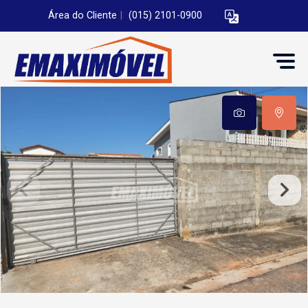
Área do Cliente
|
(015) 2101-0900