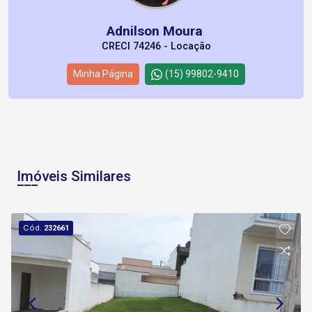
Adnilson Moura
CRECI 74246 - Locação
Minha Página
(15) 99802-9410
Imóveis Similares
Cód.
232661