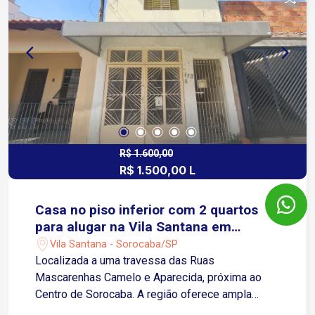
R$ 1.600,00
R$ 1.500,00 L
Casa no piso inferior com 2 quartos
para alugar na Vila Santana em
Sorocaba/SP
Vila Santana - Sorocaba/SP
Localizada a uma travessa das Ruas
Mascarenhas Camelo e Aparecida, próxima ao
Centro de Sorocaba. A região oferece ampla
infraestrutura, com shopping, escolas,