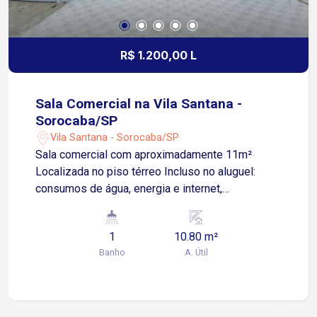
R$ 1.200,00 L
Sala Comercial na Vila Santana -
Sorocaba/SP
Vila Santana - Sorocaba/SP
Sala comercial com aproximadamente 11m²
Localizada no piso térreo Incluso no aluguel:
consumos de água, energia e internet,
proporcionando mais praticidade e
previsibilidade Ambiente novo, com acabamento
1
10.80 m²
de qualidade e excelente padrão de conservação
Banho
A. Útil
Lavabo privativo Ar condicionado instalado Ideal
para escritórios, consultórios ou atendimentos
personalizados Situada na Rua Júlio Ribeiro, no
bairro Vila Santana, em região tradicional e