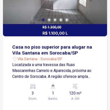
R$ 1.300,00
R$ 1.100,00 L
Casa no piso superior para alugar na
Vila Santana em Sorocaba/SP
Vila Santana - Sorocaba/SP
Localizada a uma travessa das Ruas
Mascarenhas Camelo e Aparecida, próxima ao
Centro de Sorocaba. A região oferece ampla
infraestrutura, com shopping, escolas,
supermercados, farmácias, restaurantes e
3
1
120 m²
diversos comércios e serviços, proporcionando
Dorm.
Banho
A. Útil
mais comodidade para o dia a dia. Sobre o
imóvel: 2 Quartos Sala de estar Cozinha Sala de