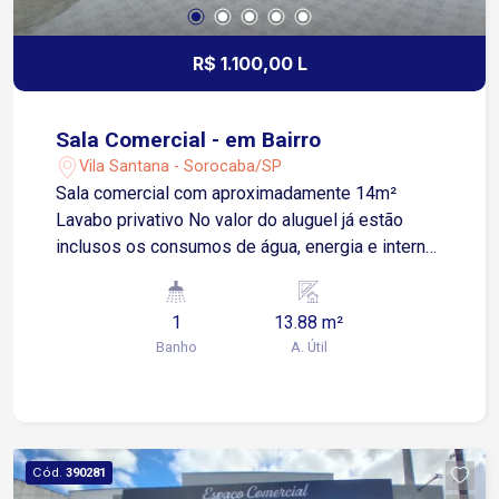
R$ 1.100,00 L
Sala Comercial - em Bairro
Vila Santana - Sorocaba/SP
Sala comercial com aproximadamente 14m²
Lavabo privativo No valor do aluguel já estão
inclusos os consumos de água, energia e internet
Situada na Rua Júlio Ribeiro, no bairro Vila
Santana, em região tradicional e consolidada de
1
13.88 m²
Sorocaba Ao lado da Rua Aparecida, com fluxo
Banho
A. Útil
constante e ótima visibilidade comercial A
apenas 3 minutos da Avenida Pereira da Silva 4
minutos da Avenida Dom Aguirre e da Avenida
José Joaquim de Lacerda 9 minutos da Avenida
São Paulo Agende sua visita e conheça essa
Cód.
390281
oportunidade!