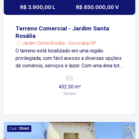
R$ 3.900,00 L
R$ 850.000,00 V
Terreno Comercial - Jardim Santa
Rosália
Jardim Santa Rosália - Sorocaba/SP
O terreno está localizado em uma região
privilegiada, com fácil acesso a diversas opções
de comércio, serviços e lazer. Com uma área total
de 432,50m², este terreno é perfeito para quem
busca espaço e tranquilidade em meio à cidade.
432.50 m²
Se você está interessado em locar ou comprar
Terreno
este terreno, não perca mais tempo e entre em
contato conosco agora mesmo. Nossa equipe
está pronta para ajudá-lo a realizar o seu sonho
de ter um terreno em um dos bairros mais
desejados de Sorocaba!
Cód.
735641