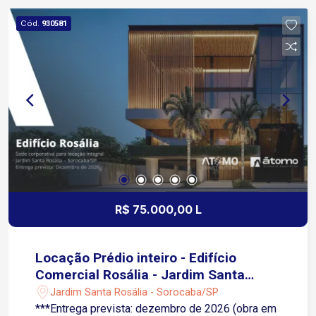
de Sorocaba Fácil acesso à Avenida Dom Aguirre
Cód.
930581
em cerca de 7 minutos Aproximadamente 10
minutos da Rodovia Castelo Branco Região
próxima a supermercados, farmácias, escolas,
hospitais, padarias, restaurantes e diversos
comércios e serviços Transporte público nas
proximidades, facilitando o deslocamento para
diferentes regiões da cidade
R$ 75.000,00 L
Locação Prédio inteiro - Edifício
Comercial Rosália - Jardim Santa
Rosália - Sorocaba/SP
Jardim Santa Rosália - Sorocaba/SP
***Entrega prevista: dezembro de 2026 (obra em