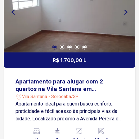
transporte público na porta e referência local
consolidada. Ideal para quem busca um ponto
estratégico para investir e crescer. Não perca
essa chance de instalar sua empresa em um
local privilegiado!
R$ 1.700,00 L
Apartamento para alugar com 2
quartos na Vila Santana em
Sorocaba/SP
Vila Santana - Sorocaba/SP
Apartamento ideal para quem busca conforto,
praticidade e fácil acesso às principais vias da
cidade. Localizado próximo à Avenida Pereira da
Silva, Avenida José Joaquim de Lacerda e
Avenida Dom Aguirre, em região com escolas,