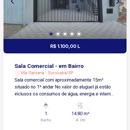
R$ 1.100,00 L
Sala Comercial - em Bairro
Vila Santana - Sorocaba/SP
Sala comercial com aproximadamente 15m²
situado no 1º andar No valor do aluguel já estão
inclusos os consumos de água, energia e internet
Conta com: Lavabo privativo Situada na Rua Júlio
Ribeiro, no bairro Vila Santana, em região
1
14.80 m²
tradicional e consolidada de Sorocaba Ao lado da
Banho
A. Útil
Rua Aparecida, com fluxo constante e ótima
visibilidade comercial A apenas 3 minutos da