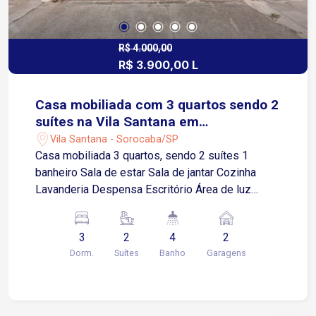
R$ 4.000,00
R$ 3.900,00 L
Casa mobiliada com 3 quartos sendo 2
suítes na Vila Santana em
Sorocaba/SP
Vila Santana - Sorocaba/SP
Casa mobiliada 3 quartos, sendo 2 suítes 1
banheiro Sala de estar Sala de jantar Cozinha
Lavanderia Despensa Escritório Área de luz
Quintal Garagem coberta para 2 carros Imóvel
com fácil acesso à Avenida Comendador
3
2
4
2
Hermelino Matarazzo e Avenida Pereira da Silva.
Dorm.
Suítes
Banho
Garagens