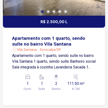
R$ 2.500,00 L
Apartamento com 1 quarto, sendo
suíte no bairro Vila Santana
Vila Santana - Sorocaba/SP
Apartamento com 1 quarto, sendo suíte no bairro
Vila Santana 1 quarto, sendo suíte Banheiro social
Sala integrada à cozinha Lavanderia Sacada 1
vaga de estacionamento compartilhada
(possibilidade de negociação) Localização
1
1
2
111.50 m²
Localizado na Vila Santana, bairro tradicional de
Dorm.
Suite
Banho
A. Útil
Sorocaba com excelente infraestrutura
Aproximadamente 3 minutos da Avenida General
Osório Cerca de 5 minutos da Avenida Afonso
Vergueiro Aproximadamente 6 minutos do Centro