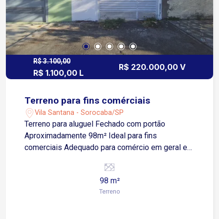
R$ 3.100,00
R$ 220.000,00 V
R$ 1.100,00 L
Terreno para fins comérciais
Vila Santana - Sorocaba/SP
Terreno para aluguel Fechado com portão
Aproximadamente 98m² Ideal para fins
comerciais Adequado para comércio em geral e
franquias Localização: Uma travessa da Rua
Aparecida com a Rua Mascarenhas Camelo Área
98 m²
com grande movimentação de pedestres e
Terreno
veículos A 5 minutos do Centro da Cidade.
Proximo ao Shopping Ciane, e a Avenida Doutor
Afonso Vergueiro