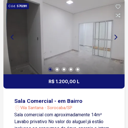
consolidada de Sorocaba Ao lado da Rua
Cód.
570281
Aparecida, com fluxo constante e ótima
visibilidade comercial A apenas 3 minutos da
Avenida Pereira da Silva 4 minutos da Avenida
Dom Aguirre e da Avenida José Joaquim de
Lacerda 9 minutos da Avenida São Paulo Fácil
acesso à Rodovia Castelinho, facilitando
deslocamento para outras regiões da cidade e
municípios vizinhos Agende sua visita e conheça
essa oportunidade!
R$ 1.200,00 L
Sala Comercial - em Bairro
Vila Santana - Sorocaba/SP
Sala comercial com aproximadamente 14m²
Lavabo privativo No valor do aluguel já estão