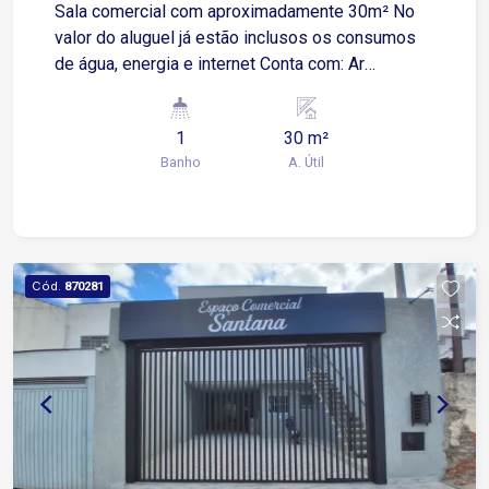
Sala comercial com aproximadamente 30m² No
valor do aluguel já estão inclusos os consumos
de água, energia e internet Conta com: Ar
condicionado Lavabo privativo Copa Sacada
Situada na Rua Júlio Ribeiro, no bairro Vila
1
30 m²
Santana, em região tradicional e consolidada de
Banho
A. Útil
Sorocaba Ao lado da Rua Aparecida, com fluxo
constante e ótima visibilidade comercial A
apenas 3 minutos da Avenida Pereira da Silva 4
minutos da Avenida Dom Aguirre e da Avenida
José Joaquim de Lacerda 9 minutos da Avenida
Cód.
870281
São Paulo