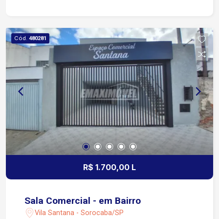
Avenida Pereira da Silva 4 minutos da Avenida
Dom Aguirre e da Avenida José Joaquim de
Lacerda 9 minutos da Avenida São Paulo Fácil
Cód.
480281
acesso à Rodovia Castelinho, facilitando
deslocamento para outras regiões da cidade e
municípios vizinhos
R$ 1.700,00 L
Sala Comercial - em Bairro
Vila Santana - Sorocaba/SP