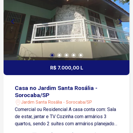
Dom Aguirre e da Avenida José Joaquim de
Lacerda 9 minutos da Avenida São Paulo Fácil
acesso à Rodovia Castelinho, facilitando
deslocamento para outras regiões da cidade e
municípios vizinhos Agende sua visita!
R$ 7.000,00 L
Casa no Jardim Santa Rosália -
Sorocaba/SP
Jardim Santa Rosália - Sorocaba/SP
Comercial ou Residencial A casa conta com: Sala
de estar, jantar e TV Cozinha com armários 3
quartos, sendo 2 suítes com armários planejados,
uma delas suíte master com hidromassagem