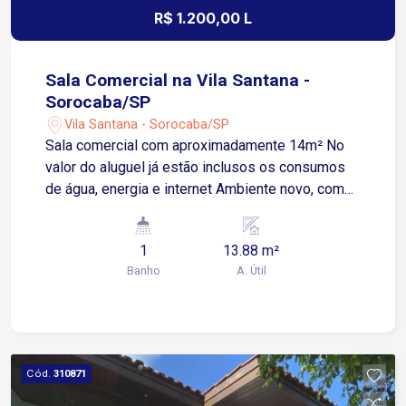
R$ 1.200,00 L
Sala Comercial na Vila Santana -
Sorocaba/SP
Vila Santana - Sorocaba/SP
Sala comercial com aproximadamente 14m² No
valor do aluguel já estão inclusos os consumos
de água, energia e internet Ambiente novo, com
acabamento de qualidade e excelente padrão de
conservação Lavabo privativo Espaço bem
1
13.88 m²
distribuído, ideal para escritórios, consultórios ou
Banho
A. Útil
atendimentos personalizados Situada na Rua
Júlio Ribeiro, no bairro Vila Santana, em região
tradicional e consolidada de Sorocaba Ao lado da
Rua Aparecida, com fluxo constante e ótima
visibilidade comercial A apenas 3 minutos da
Cód.
310871
Avenida Pereira da Silva 4 minutos da Avenida