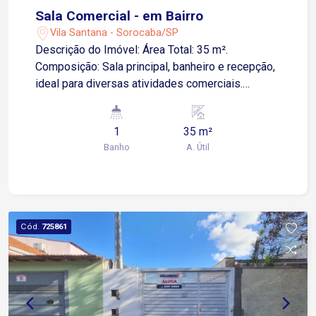
Sala Comercial - em Bairro
Vila Santana - Sorocaba/SP
Descrição do Imóvel: Área Total: 35 m².
Composição: Sala principal, banheiro e recepção,
ideal para diversas atividades comerciais.
Localização: Próximo à Avenida Dom Aguirre.
Fácil acesso à Rua Mascarenhas Camelo. Ótima
1
35 m²
oportunidade para quem busca visibilidade e
Banho
A. Útil
praticidade!
Cód.
725861